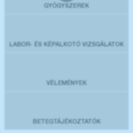
GYÓGYSZEREK
LABOR- ÉS KÉPALKOTÓ VIZSGÁLATOK
VÉLEMÉNYEK
BETEGTÁJÉKOZTATÓK