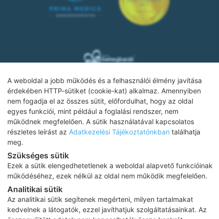
A weboldal a jobb működés és a felhasználói élmény javítása
érdekében HTTP-sütiket (cookie-kat) alkalmaz. Amennyiben
nem fogadja el az összes sütit, előfordulhat, hogy az oldal
Adatkezelési tájékoztató
egyes funkciói, mint például a foglalási rendszer, nem
működnek megfelelően. A sütik használatával kapcsolatos
Impresszum
részletes leírást az
Adatkezelési Tájékoztatónkban
találhatja
Adatvédelmi tájékoztató
meg.
Szükséges sütik
ÁSZF
Ezek a sütik elengedhetetlenek a weboldal alapvető funkcióinak
Karrier
működéséhez, ezek nélkül az oldal nem működik megfelelően.
Analitikai sütik
Az oldalon feltüntetett árak az ÁFÁ-t tartalmazzák!
Az analitikai sütik segítenek megérteni, milyen tartalmakat
A képek a
Shutterstock.com
és a
Canva.com
licence alapján
kedvelnek a látogatók, ezzel javíthatjuk szolgáltatásainkat. Az
kerültek felhasználásra.