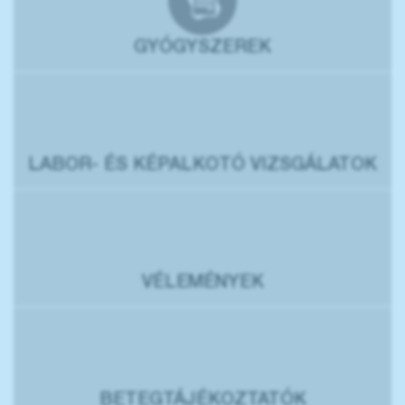
GYÓGYSZEREK
LABOR- ÉS KÉPALKOTÓ VIZSGÁLATOK
VÉLEMÉNYEK
BETEGTÁJÉKOZTATÓK