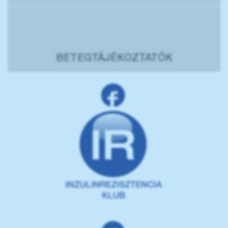
BETEGTÁJÉKOZTATÓK