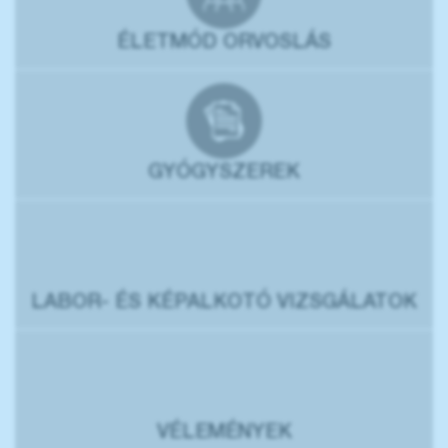
ÉLETMÓD ORVOSLÁS
GYÓGYSZEREK
LABOR- ÉS KÉPALKOTÓ VIZSGÁLATOK
VÉLEMÉNYEK