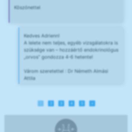
Köszönettel
Kedves Adrienn!
A lelete nem teljes, egyéb vizsgálatokra is
szüksége van – hozzáértő endokrinológus
„orvos” gondozza 4-6 hetente!
Várom szeretettel : Dr Németh Almási
Attila
1
2
3
4
5
»