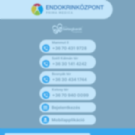
Mammut II
+36 70 431 9728
Széll Kálmán tér
+36 30 141 4242
Bosnyák tér
+36 30 434 1744
Kolosy tér
+36 70 940 0099
Bejelentkezés
Mobilapplikáció