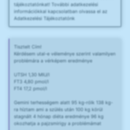
tájékoztatónkat! További adatkezelési
információkkal kapcsolatban olvassa el az
Adatkezelési Tájékoztatónk
Tisztelt Cím!
Kérdésem utal-e véleménye szerint valamilyen
problémára a vérképem eredménye
UTSH 1,30 MIU/l
FT3 4,80 pmol/l
FT4 17,2 pmol/l
Gemini terhességem alatt 95 kg-rólk 138 kg-
ra híztam ami a szülés után 100 kg körül
stagnált 4 hónap diéta eredménye 96 kg
okozhatja a pajzsmirigy a problémámat