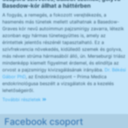
Basedow-kór állhat a háttérben
A fogyás, a remegés, a fokozott verejtékezés, a
hasmenés más tünetek mellett utalhatnak a Basedow-
Graves kór nevű autoimmun pajzsmirigy zavarra, létezik
azonban egy hármas tünetegyüttes is, amely az
érintettek jelentős részénél tapasztalható. Ez a
szívfrekvencia növekedés, kidülledő szemek és golyva,
más néven strúma hármasából álló, ún. Merseburgi triász
mindenképp kiemelt figyelmet érdemel, és elindítja az
orvost a pajzsmirigy kivizsgálásának irányába.
Dr. Békési
Gábor PhD
, az Endokrinközpont – Prima Medica
endokrinológusa beszélt a vizsgálatok és a kezelés
lehetőségeiről.
További részletek
Facebook csoport