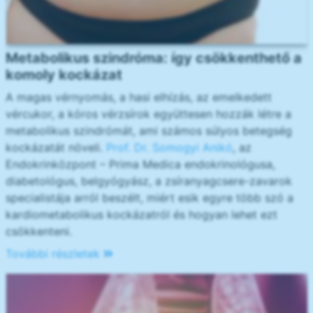
Metabolikus szindróma: így csökkenthető a
komoly kockázat
A magas vérnyomás, a hasi elhízás, az emelkedett
vércukor, a kóros vérzsírok együttesen hozzák létre a
metabolikus szindrómát, ami számos súlyos betegség
kockázatát növeli.
Prof. Dr. Somogyi Anikó
, az
Endokrinközpont – Prima Medica endokrinológusa,
diabetológus, belgyógyász, a zsíranyagcsere-zavarok
specialistája arról beszélt, miért esik egyre több szó a
kardiometabolikus kockázatról és hogyan lehet ezt
csökkenteni.
További részletek