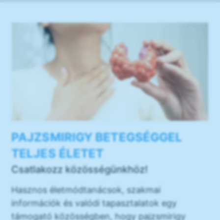
PAJZSMIRIGY BETEGSÉGGEL
TELJES ÉLETET
Csatlakozz közösségünkhöz!
Hasznos életmódtanácsok, szakmai
információk és valódi tapasztalatok egy
támogató közösségben, hogy pajzsmirigy