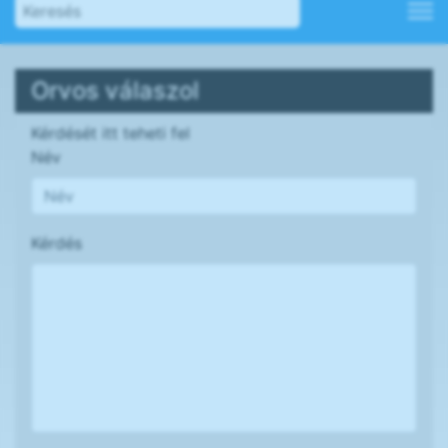
Orvos válaszol
Kérdését itt teheti fel
Név
Kérdés