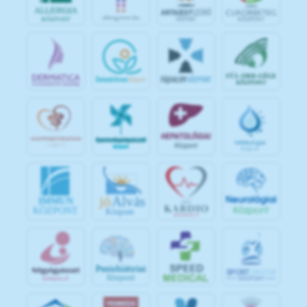
jó
Alvás
IMMUN
KÖZPONT
Központ
S
POR
T
O
R
V
OS
I
KÖ
ZPON
T