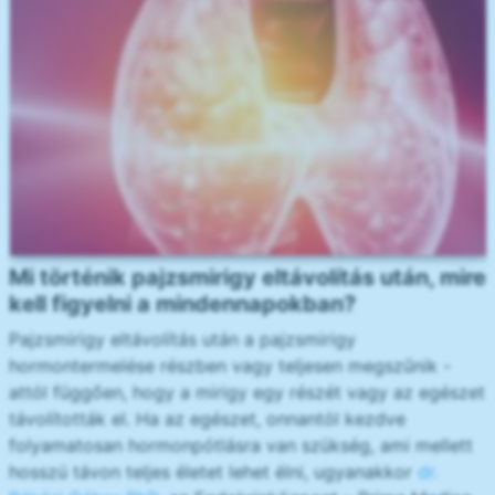
Mi történik pajzsmirigy eltávolítás után, mire
kell figyelni a mindennapokban?
Pajzsmirigy eltávolítás után a pajzsmirigy
hormontermelése részben vagy teljesen megszűnik -
attól függően, hogy a mirigy egy részét vagy az egészet
távolították el. Ha az egészet, onnantól kezdve
folyamatosan hormonpótlásra van szükség, ami mellett
hosszú távon teljes életet lehet élni, ugyanakkor
dr.