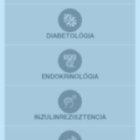
DIABETOLÓGIA
ENDOKRINOLÓGIA
INZULINREZISZTENCIA