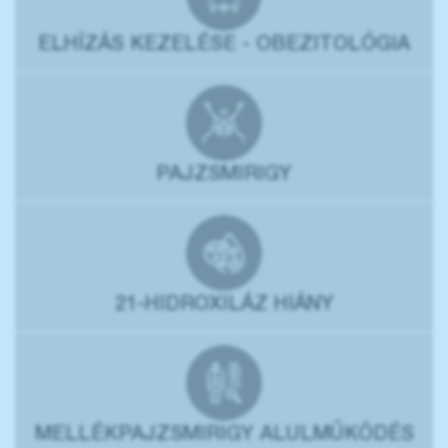
ELHÍZÁS KEZELÉSE - OBEZITOLÓGIA
PAJZSMIRIGY
21-HIDROXILÁZ HIÁNY
MELLÉKPAJZSMIRIGY ALULMŰKÖDÉS