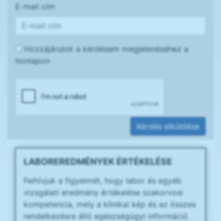
E-mail cím
Hozzájárulok a kérdésem megjelenéséhez a
honlapon
Kérdés elküldése
LABOREREDMÉNYEK ÉRTÉKELÉSE
Felhívjuk a figyelmét, hogy labor és egyéb
vizsgálati eredmény értékelése szakorvosi
kompetencia, mely a klinikai kép és az összes
rendelkezésre álló egészségügyi információ