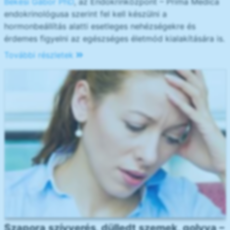
Békési Gábor PhD
, az Endokrinközpont – Prima Medica
endokrinológusa szerint fel kell készülni a
hormonbeállítás alatti esetleges nehézségekre és
érdemes figyelni az egészséges életmód kialakítására is.
További részletek
Szapora szívverés, dülledt szemek, golyva –