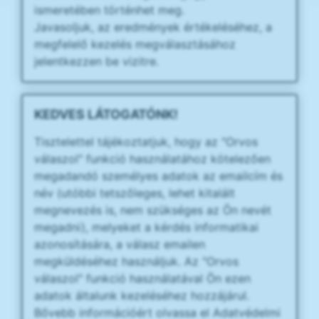
ismeretében történhet meg.
Javasoljuk, az eredmények értékeléséhez, a
megfelelő kezelés megválasztásához
jelentkezzen be vizitre.
KEDVES LÁTOGATÓNK!
Tisztelettel tájékoztatjuk, hogy az "Orvos
válaszol" funkció használatához kötelezően
megadandó személyes adatok az emailcím és
név (utóbbi tetszőleges, lehet kitalált
megnevezés is, nem szükséges az Ön nevét
megadni), melyeket a kérdés informatikai
azonosítására, a válasz emailen
megküldéséhez használjuk. Az "Orvos
válaszol" funkció használatával Ön ezen
adatok általunk kezeléséhez hozzájárul.
Bővebb információért olvassa el Adatvédelmi