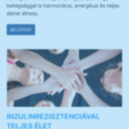
betegséggel is harmonikus, energikus és teljes
életet élhess.
BELÉPEK!
INZULINREZISZTENCIÁVAL
TELJES ÉLET