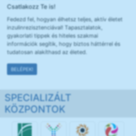
Csatlakozz Te is!
Fedezd fel, hogyan élhetsz teljes, aktív életet
inzulinrezisztenciával! Tapasztalatok,
gyakorlati tippek és hiteles szakmai
információk segítik, hogy biztos háttérrel és
tudatosan alakíthasd az életed.
BELÉPEK!
SPECIALIZÁLT
KÖZPONTOK