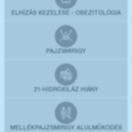
ELHÍZÁS KEZELÉSE - OBEZITOLÓGIA
PAJZSMIRIGY
21-HIDROXILÁZ HIÁNY
MELLÉKPAJZSMIRIGY ALULMŰKÖDÉS