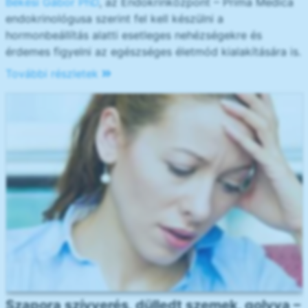
Békési Gábor PhD
, az Endokrinközpont – Prima Medica
endokrinológusa szerint fel kell készülni a
hormonbeállítás alatti esetleges nehézségekre és
érdemes figyelni az egészséges életmód kialakítására is.
További részletek
Szapora szívverés, dülledt szemek, golyva –