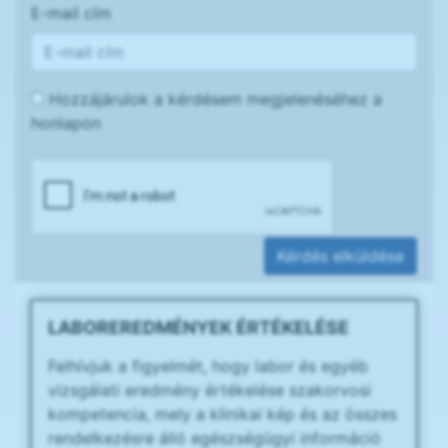
E-mail cím
Hozzájárulok a kérdésem megjelenéséhez a
honlapon
Kérdés elküldése
LABOREREDMÉNYEK ÉRTÉKELÉSE
Felhívjuk a figyelmét, hogy labor és egyéb
vizsgálati eredmény értékelése szakorvosi
kompetencia, mely a klinikai kép és az összes
rendelkezésre álló egészségügyi információ