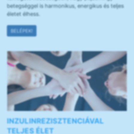
betegséggel is harmonikus, energikus és teljes
életet élhess.
BELÉPEK!
INZULINREZISZTENCIÁVAL
TELJES ÉLET