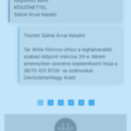
idöpontot kérni
KÖSZÖNETTEL
Süliné Árvai Katalin
Tisztelt Süliné Árvai Katalin!
Tar Attila főorvos úrhoz a leghamarabbi
szabad időpont március 29-e. Kérem
amennyiben szeretne bejelentkezni hívja a
36/70 431 9728- as számunkat.
Üdvözlettel:Nagy Anett
1
2
3
4
5
»