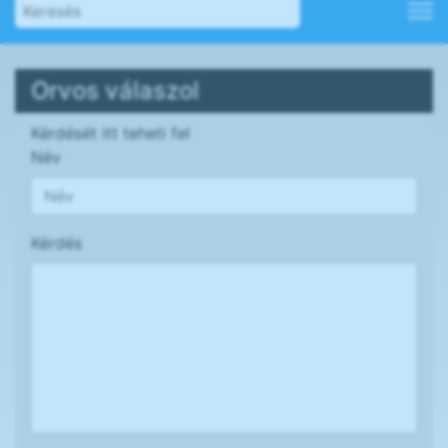
Orvos válaszol
Kérdését itt teheti fel
Név
Kérdés