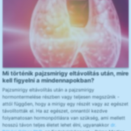
Mi történik pajzsmirigy eltávolítás után, mire
kell figyelni a mindennapokban?
Pajzsmirigy eltávolítás után a pajzsmirigy
hormontermelése részben vagy teljesen megszűnik -
attól függően, hogy a mirigy egy részét vagy az egészet
távolították el. Ha az egészet, onnantól kezdve
folyamatosan hormonpótlásra van szükség, ami mellett
hosszú távon teljes életet lehet élni, ugyanakkor
dr.