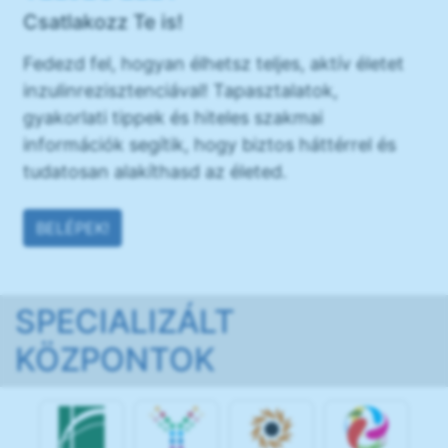
Csatlakozz Te is!
Fedezd fel, hogyan élhetsz teljes, aktív életet
inzulinrezisztenciával! Tapasztalatok,
gyakorlati tippek és hiteles szakmai
információk segítik, hogy biztos háttérrel és
tudatosan alakíthasd az életed.
BELÉPEK!
SPECIALIZÁLT
KÖZPONTOK