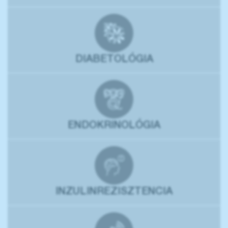
DIABETOLÓGIA
ENDOKRINOLÓGIA
INZULINREZISZTENCIA