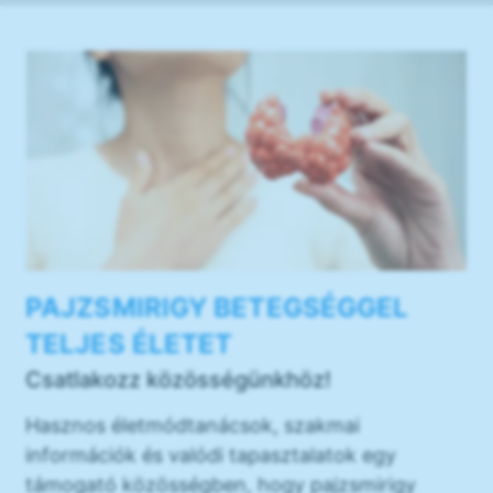
PAJZSMIRIGY BETEGSÉGGEL
TELJES ÉLETET
Csatlakozz közösségünkhöz!
Hasznos életmódtanácsok, szakmai
információk és valódi tapasztalatok egy
támogató közösségben, hogy pajzsmirigy