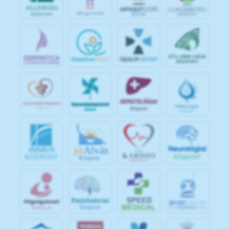
jó
Alvás
IMMUN
KÖZPONT
Központ
S
POR
T
O
R
V
OS
I
KÖ
ZPON
T