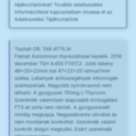
tájékoztatónkat! További adatkezelési
információkkal kapcsolatban olvassa el az
Adatkezelési Tájékoztatónk
Tisztelt DR. TAR ATTILA!
Fiamat Autoimmun thyreoditissel kezelik. 2016
december TSH 4.450 FT417,2. Jobb lebeny
48x20x22mm bal 47x22x20 istmus7mm
széles. Lebenyek echoszegények inhomogén
szerkezetüek. Nagyobb nyirokcsomó nem
látható. A gyogyszer 150mg L-Thyroxin.
Szeretnék valamilyen alaposabb kivizsgálást.
FT3-at soha nem néztek. A gyogyszereét
mindig megkapja. Negyedévente vérvétel és
nem mondanak konkrétat. Szeretnék valami
konkrét dolgot megtudni. Ezért szeretnéjk