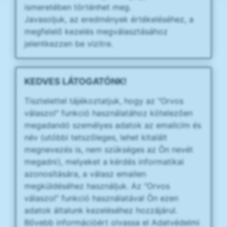
ismeretében történhet meg.
Javasoljuk, az eredmények értékeléséhez, a
megfelelő kezelés megválasztásához
jelentkezzen be vizitre.
KEDVES LÁTOGATÓNK!
Tisztelettel tájékoztatjuk, hogy az "Orvos
válaszol" funkció használatához kötelezően
megadandó személyes adatok az emailcím és
név (utóbbi tetszőleges, lehet kitalált
megnevezés is, nem szükséges az Ön nevét
megadni), melyeket a kérdés informatikai
azonosítására, a válasz emailen
megküldéséhez használjuk. Az "Orvos
válaszol" funkció használatával Ön ezen
adatok általunk kezeléséhez hozzájárul.
Bővebb információért olvassa el Adatvédelmi