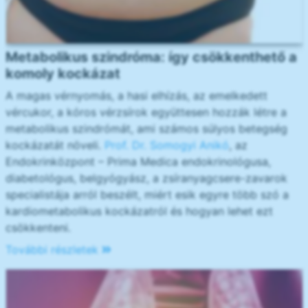
Metabolikus szindróma: így csökkenthető a
komoly kockázat
A magas vérnyomás, a hasi elhízás, az emelkedett
vércukor, a kóros vérzsírok együttesen hozzák létre a
metabolikus szindrómát, ami számos súlyos betegség
kockázatát növeli.
Prof. Dr. Somogyi Anikó
, az
Endokrinközpont – Prima Medica endokrinológusa,
diabetológus, belgyógyász, a zsíranyagcsere-zavarok
specialistája arról beszélt, miért esik egyre több szó a
kardiometabolikus kockázatról és hogyan lehet ezt
csökkenteni.
További részletek