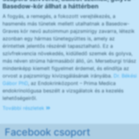
Basedow-kór állhat a háttérben
A fogyás, a remegés, a fokozott verejtékezés, a
hasmenés más tünetek mellett utalhatnak a Basedow-
Graves kór nevű autoimmun pajzsmirigy zavarra, létezik
azonban egy hármas tünetegyüttes is, amely az
érintettek jelentős részénél tapasztalható. Ez a
szívfrekvencia növekedés, kidülledő szemek és golyva,
más néven strúma hármasából álló, ún. Merseburgi triász
mindenképp kiemelt figyelmet érdemel, és elindítja az
orvost a pajzsmirigy kivizsgálásának irányába.
Dr. Békési
Gábor PhD
, az Endokrinközpont – Prima Medica
endokrinológusa beszélt a vizsgálatok és a kezelés
lehetőségeiről.
További részletek
Facebook csoport