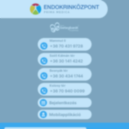
Mammut II
+36 70 431 9728
Széll Kálmán tér
+36 30 141 4242
Bosnyák tér
+36 30 434 1744
Kolosy tér
+36 70 940 0099
Bejelentkezés
Mobilapplikáció