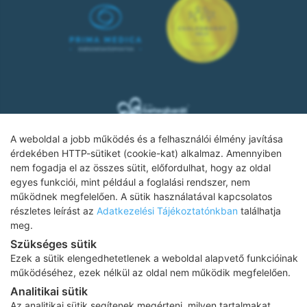
A weboldal a jobb működés és a felhasználói élmény javítása
érdekében HTTP-sütiket (cookie-kat) alkalmaz. Amennyiben
nem fogadja el az összes sütit, előfordulhat, hogy az oldal
Adatkezelési tájékoztató
egyes funkciói, mint például a foglalási rendszer, nem
működnek megfelelően. A sütik használatával kapcsolatos
Impresszum
részletes leírást az
Adatkezelési Tájékoztatónkban
találhatja
meg.
Adatvédelmi tájékoztató
Szükséges sütik
ÁSZF
Ezek a sütik elengedhetetlenek a weboldal alapvető funkcióinak
Karrier
működéséhez, ezek nélkül az oldal nem működik megfelelően.
Analitikai sütik
Az oldalon feltüntetett árak az ÁFÁ-t tartalmazzák!
Az analitikai sütik segítenek megérteni, milyen tartalmakat