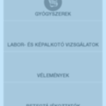
GYÓGYSZEREK
LABOR- ÉS KÉPALKOTÓ VIZSGÁLATOK
VÉLEMÉNYEK