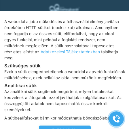
A weboldal a jobb működés és a felhasználói élmény javítása
érdekében HTTP-sütiket (cookie-kat) alkalmaz. Amennyiben
nem fogadja el az összes sütit, előfordulhat, hogy az oldal
Adatkezelési tájékoztató
egyes funkciói, mint például a foglalási rendszer, nem
működnek megfelelően. A sütik használatával kapcsolatos
Impresszum
részletes leírást az
Adatkezelési Tájékoztatónkban
találhatja
meg.
Adatvédelmi tájékoztató
Szükséges sütik
ÁSZF
Ezek a sütik elengedhetetlenek a weboldal alapvető funkcióinak
működéséhez, ezek nélkül az oldal nem működik megfelelően.
Karrier
Analitikai sütik
Az oldalon feltüntetett árak az ÁFÁ-t tartalmazzák!
Az analitikai sütik segítenek megérteni, milyen tartalmakat
A képek a
Shutterstock.com
és a
Canva.com
licence alapján
kedvelnek a látogatók, ezzel javíthatjuk szolgáltatásainkat. Az
kerültek felhasználásra.
összegyűjtött adatok nem kapcsolhatók össze konkrét
Copyright 2026 ©
Prima Medica Egészségközpontok
. Minden jog
személyekkel.
fenntartva
A sütibeállításokat bármikor módosíthatja böngészőjében.
Designed by
www.free-dimension.hu
, Programed by
Appon
&
György Nándor