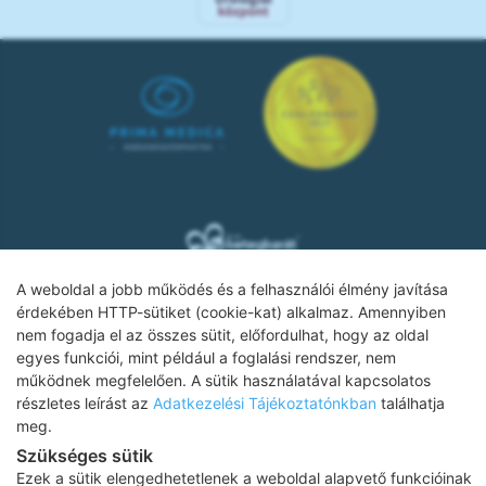
A weboldal a jobb működés és a felhasználói élmény javítása
érdekében HTTP-sütiket (cookie-kat) alkalmaz. Amennyiben
nem fogadja el az összes sütit, előfordulhat, hogy az oldal
Adatkezelési tájékoztató
egyes funkciói, mint például a foglalási rendszer, nem
működnek megfelelően. A sütik használatával kapcsolatos
Impresszum
részletes leírást az
Adatkezelési Tájékoztatónkban
találhatja
meg.
Adatvédelmi tájékoztató
Szükséges sütik
ÁSZF
Ezek a sütik elengedhetetlenek a weboldal alapvető funkcióinak