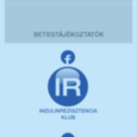
BETEGTÁJÉKOZTATÓK