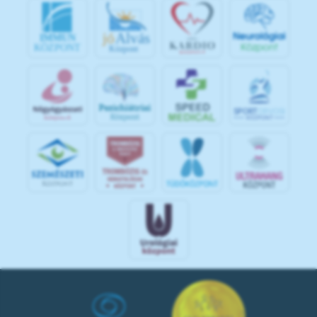
jó
Alvás
IMMUN
KÖZPONT
Központ
S
POR
T
O
R
V
OS
I
KÖ
ZPON
T