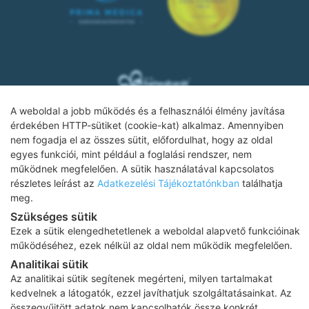
A weboldal a jobb működés és a felhasználói élmény javítása
érdekében HTTP-sütiket (cookie-kat) alkalmaz. Amennyiben
nem fogadja el az összes sütit, előfordulhat, hogy az oldal
Adatkezelési tájékoztató
egyes funkciói, mint például a foglalási rendszer, nem
működnek megfelelően. A sütik használatával kapcsolatos
Impresszum
részletes leírást az
Adatkezelési Tájékoztatónkban
találhatja
meg.
Adatvédelmi tájékoztató
Szükséges sütik
ÁSZF
Ezek a sütik elengedhetetlenek a weboldal alapvető funkcióinak
működéséhez, ezek nélkül az oldal nem működik megfelelően.
Karrier
Analitikai sütik
Az oldalon feltüntetett árak az ÁFÁ-t tartalmazzák!
Az analitikai sütik segítenek megérteni, milyen tartalmakat
A képek a
Shutterstock.com
és a
Canva.com
licence alapján
kedvelnek a látogatók, ezzel javíthatjuk szolgáltatásainkat. Az
kerültek felhasználásra.
összegyűjtött adatok nem kapcsolhatók össze konkrét