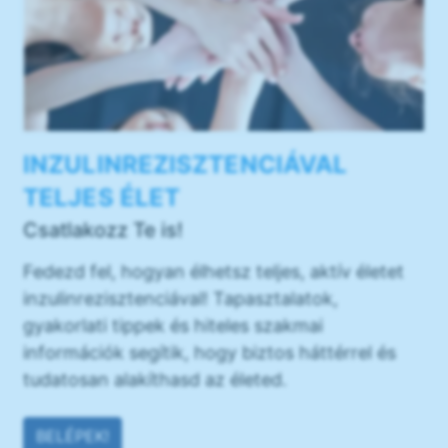
INZULINREZISZTENCIÁVAL
TELJES ÉLET
Csatlakozz Te is!
Fedezd fel, hogyan élhetsz teljes, aktív életet
inzulinrezisztenciával! Tapasztalatok,
gyakorlati tippek és hiteles szakmai
információk segítik, hogy biztos háttérrel és
tudatosan alakíthasd az életed.
BELÉPEK!