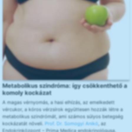
Metabolikus szindróma: így csökkenthető a
komoly kockázat
A magas vérnyomás, a hasi elhízás, az emelkedett
vércukor, a kóros vérzsírok együttesen hozzák létre a
metabolikus szindrómát, ami számos súlyos betegség
kockázatát növeli.
Prof. Dr. Somogyi Anikó
, az
Endokrinközpont – Prima Medica endokrinológusa,