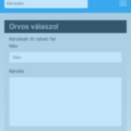
Orvos válaszol
Kérdését itt teheti fel
Név
Kérdés