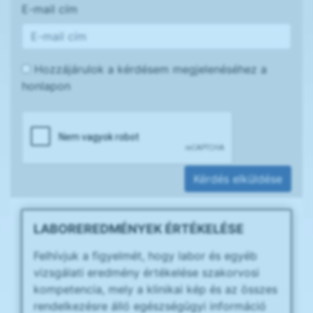
E-mail cím
Hozzájárulok a kérdésem megjelenéséhez a
honlapon
Kérdés elküldése
LABOREREDMÉNYEK ÉRTÉKELÉSE
Felhívjuk a figyelmét, hogy labor és egyéb
vizsgálati eredmény értékelése szakorvosi
kompetencia, mely a klinikai kép és az összes
rendelkezésre álló egészségügyi információ