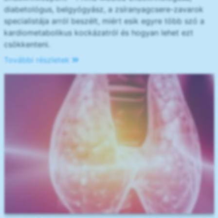
diabetológus, belgyógyász, a zsíranyagcsere-zavarok
specialistája arról beszélt, miért esik egyre több szó a
kardiometabolikus kockázatról és hogyan lehet ezt
csökkenteni.
További részletek