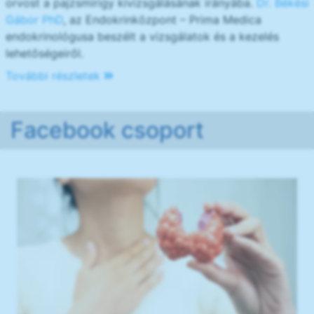
orvost a pajzsmirigy kivizsgálásának irányába.
Dr. Békési
Gábor PhD
, az Endokrinközpont – Prima Medica
endokrinológusa beszélt a vizsgálatok és a kezelés
lehetőségeiről.
További részletek
Facebook csoport