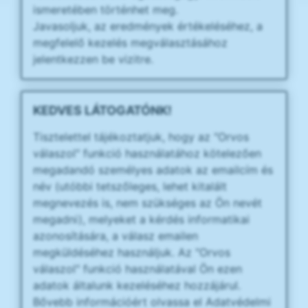
ismeretében történhet meg.
Javasoljuk, az eredmények értékeléséhez, a
megfelelő kezelés megválasztásához
jelentkezzen be vizitre.
KEDVES LÁTOGATÓNK!
Tisztelettel tájékoztatjuk, hogy az "Orvos
válaszol" funkció használatához kötelezően
megadandó személyes adatok az emailcím és
név (utóbbi tetszőleges, lehet kitalált
megnevezés is, nem szükséges az Ön nevét
megadni), melyeket a kérdés informatikai
azonosítására, a válasz emailen
megküldéséhez használjuk. Az "Orvos
válaszol" funkció használatával Ön ezen
adatok általunk kezeléséhez hozzájárul.
Bővebb információért olvassa el Adatvédelmi