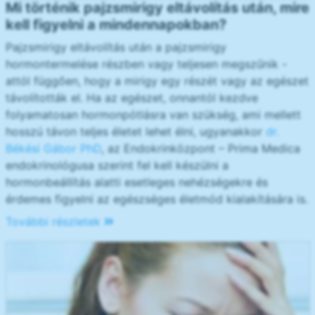
Mi történik pajzsmirigy eltávolítás után, mire
kell figyelni a mindennapokban?
Pajzsmirigy eltávolítás után a pajzsmirigy
hormontermelése részben vagy teljesen megszűnik -
attól függően, hogy a mirigy egy részét vagy az egészet
távolították el. Ha az egészet, onnantól kezdve
folyamatosan hormonpótlásra van szükség, ami mellett
hosszú távon teljes életet lehet élni, ugyanakkor
dr.
Békési Gábor PhD
, az Endokrinközpont – Prima Medica
endokrinológusa szerint fel kell készülni a
hormonbeállítás alatti esetleges nehézségekre és
érdemes figyelni az egészséges életmód kialakítására is.
További részletek