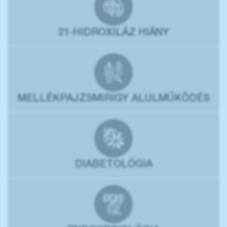
21-HIDROXILÁZ HIÁNY
MELLÉKPAJZSMIRIGY ALULMŰKÖDÉS
DIABETOLÓGIA