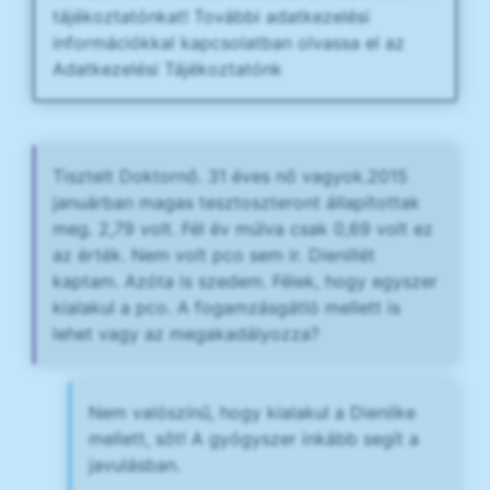
tájékoztatónkat! További adatkezelési
információkkal kapcsolatban olvassa el az
Adatkezelési Tájékoztatónk
Tisztelt Doktornő. 31 éves nő vagyok.2015
januárban magas tesztoszteront állapítottak
meg. 2,79 volt. Fél év múlva csak 0,69 volt ez
az érték. Nem volt pco sem ir. Dienillét
kaptam. Azóta is szedem. Félek, hogy egyszer
kialakul a pco. A fogamzásgátló mellett is
lehet vagy az megakadályozza?
Nem valószínű, hogy kialakul a Dienilke
mellett, sőt! A gyógyszer inkább segít a
javulásban.