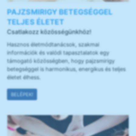
PAJZSMIRIGY BETEGSÉGGEL
TELJES ÉLETET
Csatlakozz közösségünkhöz!
Hasznos életmódtanácsok, szakmai
információk és valódi tapasztalatok egy
támogató közösségben, hogy pajzsmirigy
betegséggel is harmonikus, energikus és teljes
életet élhess.
BELÉPEK!