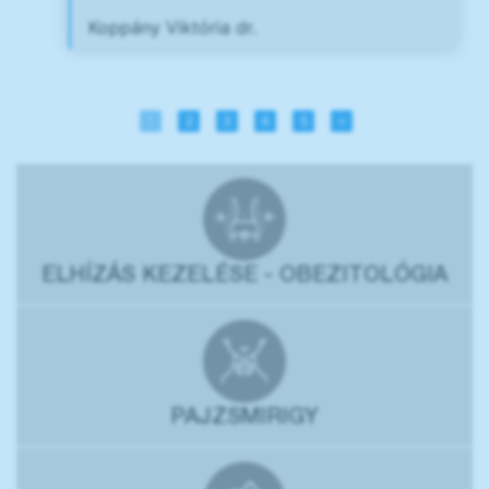
Koppány Viktória dr.
1
2
3
4
5
»
ELHÍZÁS KEZELÉSE - OBEZITOLÓGIA
PAJZSMIRIGY