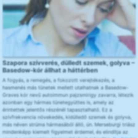
Szapora szívverés, dülledt szemek, golyva –
Basedow-kór állhat a háttérben
A fogyás, a remegés, a fokozott verejtékezés, a
hasmenés más tünetek mellett utalhatnak a Basedow-
Graves kór nevű autoimmun pajzsmirigy zavarra, létezik
azonban egy hármas tünetegyüttes is, amely az
érintettek jelentős részénél tapasztalható. Ez a
szívfrekvencia növekedés, kidülledő szemek és golyva,
más néven strúma hármasából álló, ún. Merseburgi triász
mindenképp kiemelt figyelmet érdemel, és elindítja az