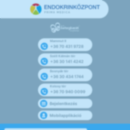
Mammut II
+36 70 431 9728
Széll Kálmán tér
+36 30 141 4242
Bosnyák tér
+36 30 434 1744
Kolosy tér
+36 70 940 0099
Bejelentkezés
Mobilapplikáció