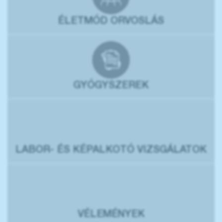
ÉLETMÓD ORVOSLÁS
GYÓGYSZEREK
LABOR- ÉS KÉPALKOTÓ VIZSGÁLATOK
VÉLEMÉNYEK