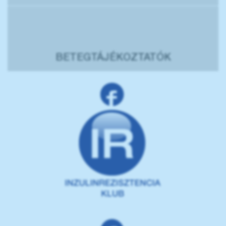
BETEGTÁJÉKOZTATÓK