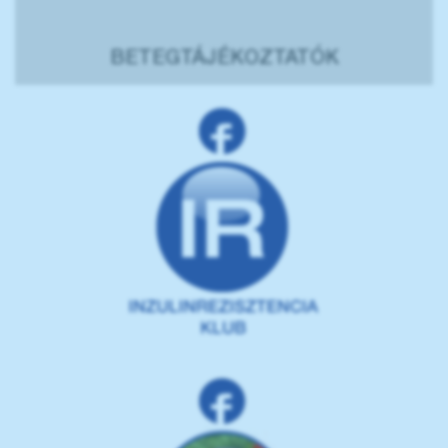
BETEGTÁJÉKOZTATÓK