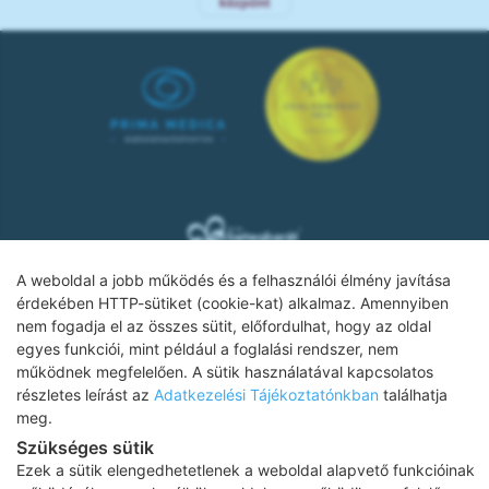
A weboldal a jobb működés és a felhasználói élmény javítása
érdekében HTTP-sütiket (cookie-kat) alkalmaz. Amennyiben
nem fogadja el az összes sütit, előfordulhat, hogy az oldal
Adatkezelési tájékoztató
egyes funkciói, mint például a foglalási rendszer, nem
működnek megfelelően. A sütik használatával kapcsolatos
Impresszum
részletes leírást az
Adatkezelési Tájékoztatónkban
találhatja
meg.
Adatvédelmi tájékoztató
Szükséges sütik
ÁSZF
Ezek a sütik elengedhetetlenek a weboldal alapvető funkcióinak