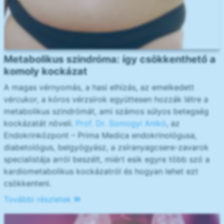
Metabolikus szindróma: így csökkenthető a
komoly kockázat
A magas vérnyomás, a hasi elhízás, az emelkedett
vércukor, a kóros vérzsírok együttesen hozzák létre a
metabolikus szindrómát, ami számos súlyos betegség
kockázatát növeli.
Prof. Dr. Somogyi Anikó
, az
Endokrinközpont – Prima Medica endokrinológusa,
diabetológus, belgyógyász, a zsíranyagcsere-zavarok
specialistája arról beszélt, miért esik egyre több szó a
kardiometabolikus kockázatról és hogyan lehet ezt
csökkenteni.
További részletek