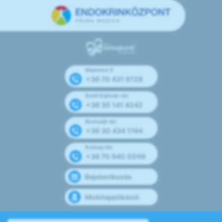
Mammut II
+36 70 431 9728
Széll Kálmán tér
+36 30 141 4242
Bosnyák tér
+36 30 434 1744
Kolosy tér
+36 70 940 0099
Bejelentkezés
Mobilapplikáció