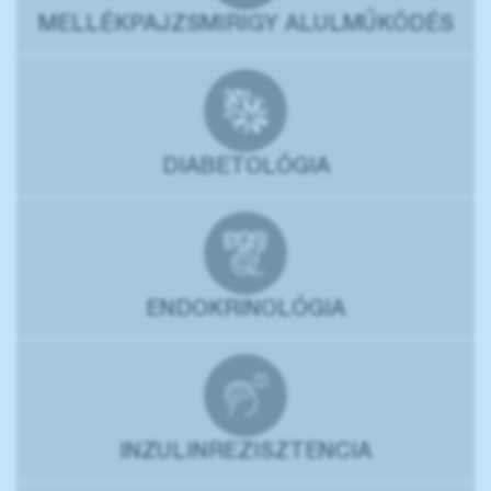
MELLÉKPAJZSMIRIGY ALULMŰKÖDÉS
DIABETOLÓGIA
ENDOKRINOLÓGIA
INZULINREZISZTENCIA