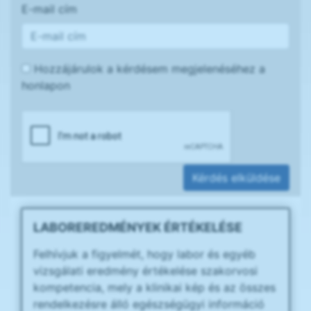
E-mail cím
Hozzájárulok a kérdésem megjelenéséhez a
honlapon
Kérdés elküldése
LABOREREDMÉNYEK ÉRTÉKELÉSE
Felhívjuk a figyelmét, hogy labor és egyéb
vizsgálati eredmény értékelése szakorvosi
kompetencia, mely a klinikai kép és az összes
rendelkezésre álló egészségügyi információ