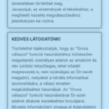
ismeretében történhet meg.
Javasoljuk, az eredmények értékeléséhez, a
megfelelő kezelés megválasztásához
jelentkezzen be vizitre.
KEDVES LÁTOGATÓNK!
Tisztelettel tájékoztatjuk, hogy az "Orvos
válaszol" funkció használatához kötelezően
megadandó személyes adatok az emailcím és
név (utóbbi tetszőleges, lehet kitalált
megnevezés is, nem szükséges az Ön nevét
megadni), melyeket a kérdés informatikai
azonosítására, a válasz emailen
megküldéséhez használjuk. Az "Orvos
válaszol" funkció használatával Ön ezen
adatok általunk kezeléséhez hozzájárul.
Bővebb információért olvassa el Adatvédelmi