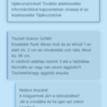
tájékoztatónkat! További adatkezelési
információkkal kapcsolatban olvassa el az
Adatkezelési Tájékoztatónk
Tisztelt Doktor Úr/Nő!
Kissebbik fiunk 4éves mult és az elmult 1 ev
alatt kb. 2 cm-es növekedés volt nála. Most
kb. 95 cm.
A védőnői adatlap szerint 3 alá a fejlődése.
Normális ez vagy van okom aggódni?!
Tisztelettel:egy aggódó anyuka
Kedevs Anyuka!
A kisgyermek járt-e bölcsödébe?
Jár-e ovodába és ha igen azt mikor