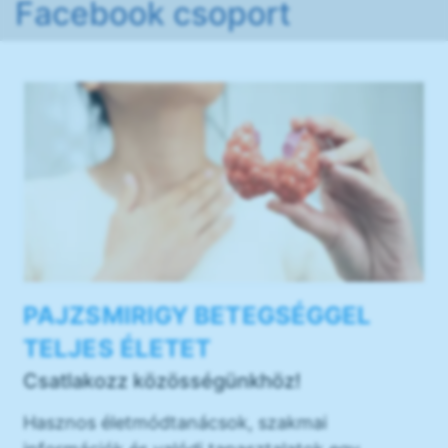
Facebook csoport
PAJZSMIRIGY BETEGSÉGGEL
TELJES ÉLETET
Csatlakozz közösségünkhöz!
Hasznos életmódtanácsok, szakmai