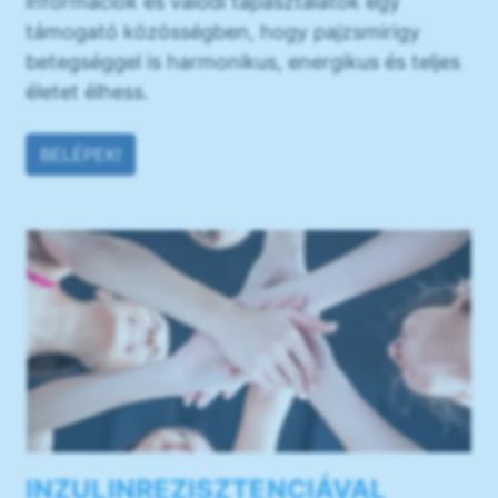
információk és valódi tapasztalatok egy
támogató közösségben, hogy pajzsmirigy
betegséggel is harmonikus, energikus és teljes
életet élhess.
BELÉPEK!
INZULINREZISZTENCIÁVAL