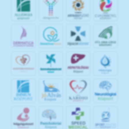
jó
Alvás
IMMUN
KÖZPONT
Központ
S
POR
T
O
R
V
OS
I
KÖ
ZPON
T