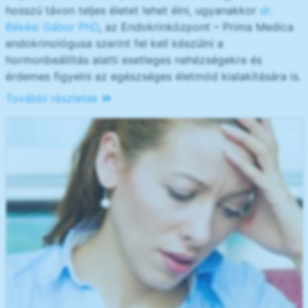
hosszú távon teljes életet lehet élni, ugyanakkor
dr.
Békési Gábor PhD
, az Endokrinközpont – Prima Medica
endokrinológusa szerint fel kell készülni a
hormonbeállítás alatti esetleges nehézségekre és
érdemes figyelni az egészséges életmód kialakítására is.
További részletek