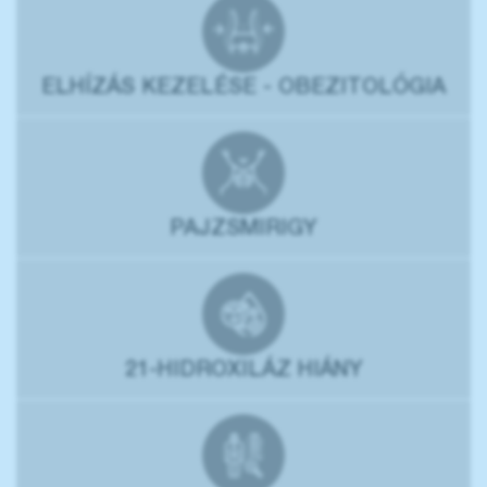
ELHÍZÁS KEZELÉSE - OBEZITOLÓGIA
PAJZSMIRIGY
21-HIDROXILÁZ HIÁNY