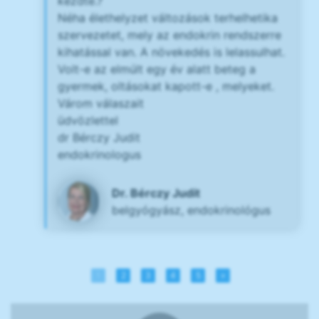
kezdte.?
Néha élethelyzet változások terhelhetika
szervezetet, mely az endokrin rendszerre
kihatással van. A növekedés is lelassulhat.
Volt-e az elmúlt egy év alatt beteg a
gyermek, oltásokat kapott-e , melyeket.
Várom válaszait
üdvözlettel
dr Bérczy Judit
endokrinologus
Dr. Bérczy Judit
belgyógyász, endokrinológus
1
2
3
4
5
»