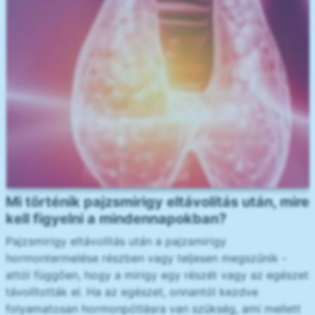
Mi történik pajzsmirigy eltávolítás után, mire
kell figyelni a mindennapokban?
Pajzsmirigy eltávolítás után a pajzsmirigy
hormontermelése részben vagy teljesen megszűnik -
attól függően, hogy a mirigy egy részét vagy az egészet
távolították el. Ha az egészet, onnantól kezdve
folyamatosan hormonpótlásra van szükség, ami mellett