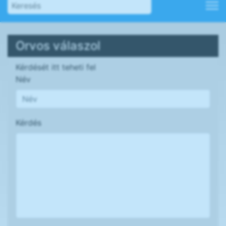
Orvos válaszol
Kérdését itt teheti fel
Név
Kérdés