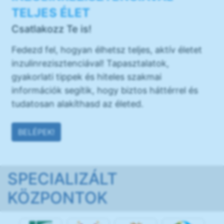
TELJES ÉLET
Csatlakozz Te is!
Fedezd fel, hogyan élhetsz teljes, aktív életet
inzulinrezisztenciával! Tapasztalatok,
gyakorlati tippek és hiteles szakmai
információk segítik, hogy biztos háttérrel és
tudatosan alakíthasd az életed.
BELÉPEK!
SPECIALIZÁLT
KÖZPONTOK