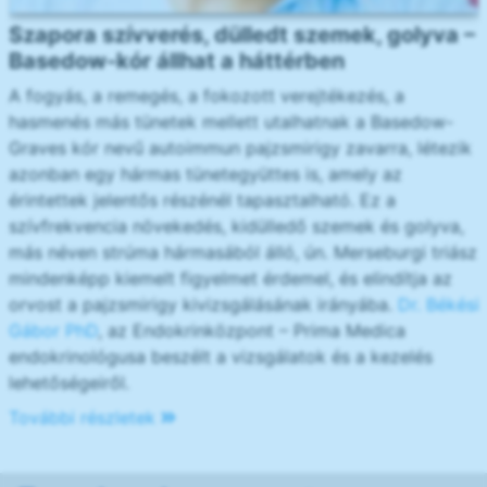
Szapora szívverés, dülledt szemek, golyva –
Basedow-kór állhat a háttérben
A fogyás, a remegés, a fokozott verejtékezés, a
hasmenés más tünetek mellett utalhatnak a Basedow-
Graves kór nevű autoimmun pajzsmirigy zavarra, létezik
azonban egy hármas tünetegyüttes is, amely az
érintettek jelentős részénél tapasztalható. Ez a
szívfrekvencia növekedés, kidülledő szemek és golyva,
más néven strúma hármasából álló, ún. Merseburgi triász
mindenképp kiemelt figyelmet érdemel, és elindítja az
orvost a pajzsmirigy kivizsgálásának irányába.
Dr. Békési
Gábor PhD
, az Endokrinközpont – Prima Medica
endokrinológusa beszélt a vizsgálatok és a kezelés
lehetőségeiről.
További részletek