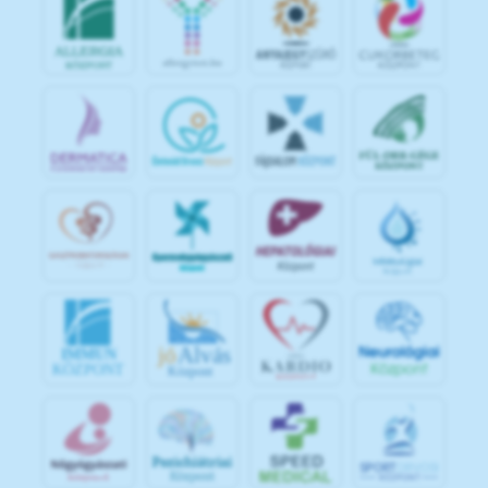
jó
Alvás
IMMUN
KÖZPONT
Központ
S
POR
T
O
R
V
OS
I
KÖ
ZPON
T