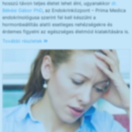
hosszú távon teljes életet lehet élni, ugyanakkor
dr.
Békési Gábor PhD
, az Endokrinközpont – Prima Medica
endokrinológusa szerint fel kell készülni a
hormonbeállítás alatti esetleges nehézségekre és
érdemes figyelni az egészséges életmód kialakítására is.
További részletek