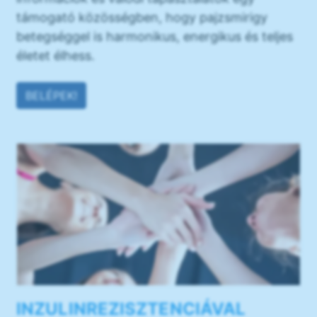
támogató közösségben, hogy pajzsmirigy
betegséggel is harmonikus, energikus és teljes
életet élhess.
BELÉPEK!
INZULINREZISZTENCIÁVAL