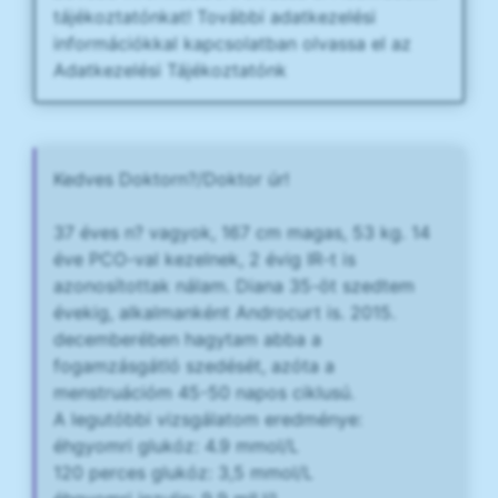
tájékoztatónkat! További adatkezelési
információkkal kapcsolatban olvassa el az
Adatkezelési Tájékoztatónk
Kedves Doktorn?/Doktor úr!
37 éves n? vagyok, 167 cm magas, 53 kg. 14
éve PCO-val kezelnek, 2 évig IR-t is
azonosítottak nálam. Diana 35-öt szedtem
évekig, alkalmanként Androcurt is. 2015.
decemberében hagytam abba a
fogamzásgátló szedését, azóta a
menstruációm 45-50 napos ciklusú.
A legutóbbi vizsgálatom eredménye:
éhgyomri glukóz: 4.9 mmol/L
120 perces glukóz: 3,5 mmol/L