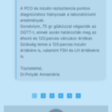
A PCO és inzulin rezisztencia pontos
diagnózishoz hiányosak a laboratóriumi
eredmények.
Gondolom, 75 gr glükózzal végezték az
OGTT-t, ennek során határozták meg az
éhomi és 120.perces vércukor értéket.
Szükség lenne a 120.perces inzulin
értékére is, valamint FSH és LH értékekre
is.
Tisztelettel,
Dr.Polyák Annamária
1
2
3
4
5
»