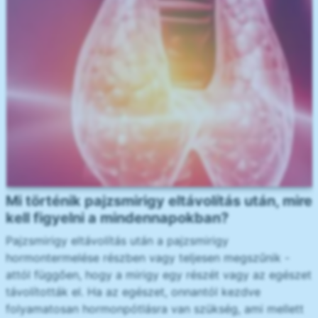
Mi történik pajzsmirigy eltávolítás után, mire
kell figyelni a mindennapokban?
Pajzsmirigy eltávolítás után a pajzsmirigy
hormontermelése részben vagy teljesen megszűnik -
attól függően, hogy a mirigy egy részét vagy az egészet
távolították el. Ha az egészet, onnantól kezdve
folyamatosan hormonpótlásra van szükség, ami mellett