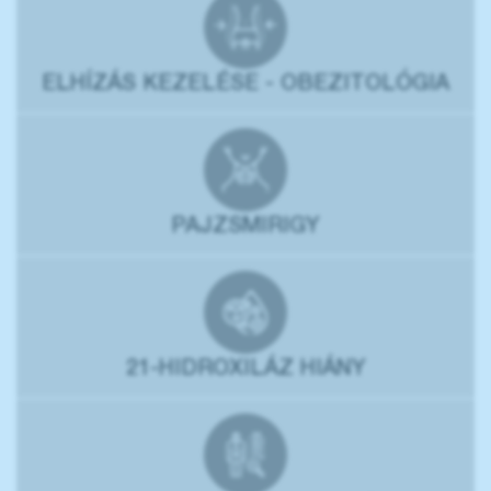
ELHÍZÁS KEZELÉSE - OBEZITOLÓGIA
PAJZSMIRIGY
21-HIDROXILÁZ HIÁNY