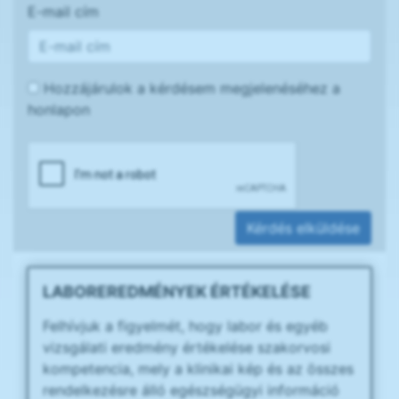
E-mail cím
Hozzájárulok a kérdésem megjelenéséhez a
honlapon
Kérdés elküldése
LABOREREDMÉNYEK ÉRTÉKELÉSE
Felhívjuk a figyelmét, hogy labor és egyéb
vizsgálati eredmény értékelése szakorvosi
kompetencia, mely a klinikai kép és az összes
rendelkezésre álló egészségügyi információ