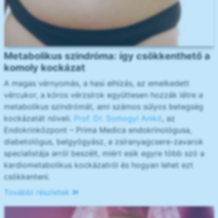
Metabolikus szindróma: így csökkenthető a
komoly kockázat
A magas vérnyomás, a hasi elhízás, az emelkedett
vércukor, a kóros vérzsírok együttesen hozzák létre a
metabolikus szindrómát, ami számos súlyos betegség
kockázatát növeli.
Prof. Dr. Somogyi Anikó
, az
Endokrinközpont – Prima Medica endokrinológusa,
diabetológus, belgyógyász, a zsíranyagcsere-zavarok
specialistája arról beszélt, miért esik egyre több szó a
kardiometabolikus kockázatról és hogyan lehet ezt
csökkenteni.
További részletek