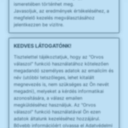
ismeretében történhet meg.
Javasoljuk, az eredmények értékeléséhez, a
megfelelő kezelés megválasztásához
jelentkezzen be vizitre.
KEDVES LÁTOGATÓNK!
Tisztelettel tájékoztatjuk, hogy az "Orvos
válaszol" funkció használatához kötelezően
megadandó személyes adatok az emailcím és
név (utóbbi tetszőleges, lehet kitalált
megnevezés is, nem szükséges az Ön nevét
megadni), melyeket a kérdés informatikai
azonosítására, a válasz emailen
megküldéséhez használjuk. Az "Orvos
válaszol" funkció használatával Ön ezen
adatok általunk kezeléséhez hozzájárul.
Bővebb információért olvassa el Adatvédelmi