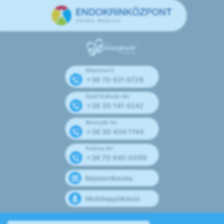
Mammut II
+36 70 431 9728
Széll Kálmán tér
+36 30 141 4242
Bosnyák tér
+36 30 434 1744
Kolosy tér
+36 70 940 0099
Bejelentkezés
Mobilapplikáció