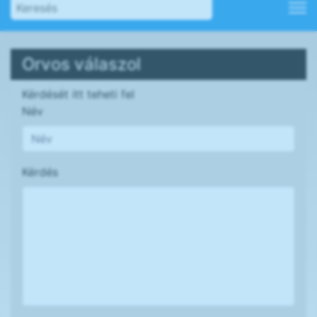
Orvos válaszol
Kérdését itt teheti fel
Név
Kérdés