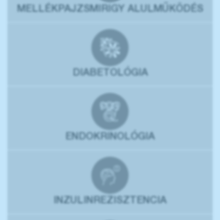
MELLÉKPAJZSMIRIGY ALULMŰKÖDÉS
DIABETOLÓGIA
ENDOKRINOLÓGIA
INZULINREZISZTENCIA