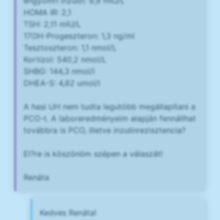
éhgyomri inzulin: 9,9 mIU/L
HOMA IR: 2,1
TSH: 2,11 mIU/L
17OH-Progeszteron: 1,3 ng/ml
Tesztoszteron: 1,1 nmol/L
Kortizol: 540,2 nmol/L
SHBG: 144,3 nmol/l
DHEA-S: 4,82 umol/l
A hasi UH nem tudta legutóbb megállapítani a
PCO-t. A laboreredményeim alapján fennállhat
továbbra is PCO, illetve inzulinrezisztencia?
El?re is köszönöm szépen a válaszát!
Renáta
Kedves Renáta!