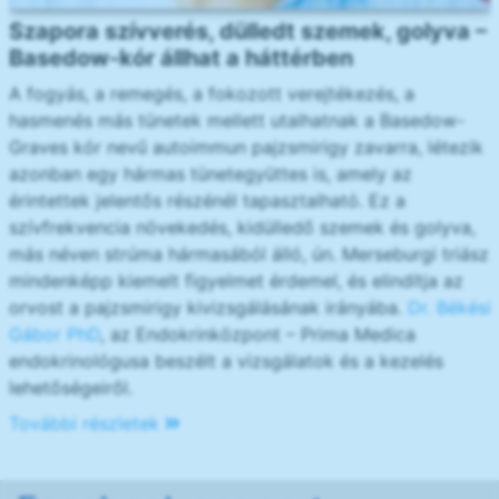
Szapora szívverés, dülledt szemek, golyva –
Basedow-kór állhat a háttérben
A fogyás, a remegés, a fokozott verejtékezés, a
hasmenés más tünetek mellett utalhatnak a Basedow-
Graves kór nevű autoimmun pajzsmirigy zavarra, létezik
azonban egy hármas tünetegyüttes is, amely az
érintettek jelentős részénél tapasztalható. Ez a
szívfrekvencia növekedés, kidülledő szemek és golyva,
más néven strúma hármasából álló, ún. Merseburgi triász
mindenképp kiemelt figyelmet érdemel, és elindítja az
orvost a pajzsmirigy kivizsgálásának irányába.
Dr. Békési
Gábor PhD
, az Endokrinközpont – Prima Medica
endokrinológusa beszélt a vizsgálatok és a kezelés
lehetőségeiről.
További részletek