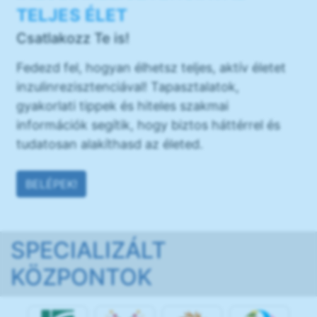
TELJES ÉLET
Csatlakozz Te is!
Fedezd fel, hogyan élhetsz teljes, aktív életet
inzulinrezisztenciával! Tapasztalatok,
gyakorlati tippek és hiteles szakmai
információk segítik, hogy biztos háttérrel és
tudatosan alakíthasd az életed.
BELÉPEK!
SPECIALIZÁLT
KÖZPONTOK