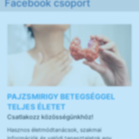
Facebook csoport
PAJZSMIRIGY BETEGSÉGGEL
TELJES ÉLETET
Csatlakozz közösségünkhöz!
Hasznos életmódtanácsok, szakmai
információk és valódi tapasztalatok egy