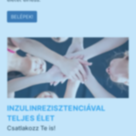
BELÉPEK!
INZULINREZISZTENCIÁVAL
TELJES ÉLET
Csatlakozz Te is!