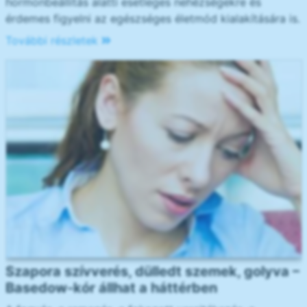
hormonbeállítás alatti esetleges nehézségekre és
érdemes figyelni az egészséges életmód kialakítására is.
További részletek
Szapora szívverés, dülledt szemek, golyva –
Basedow-kór állhat a háttérben