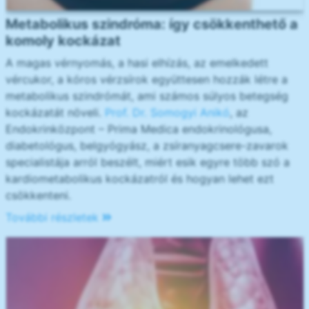
Metabolikus szindróma: így csökkenthető a
komoly kockázat
A magas vérnyomás, a hasi elhízás, az emelkedett
vércukor, a kóros vérzsírok együttesen hozzák létre a
metabolikus szindrómát, ami számos súlyos betegség
kockázatát növeli.
Prof. Dr. Somogyi Anikó
, az
Endokrinközpont – Prima Medica endokrinológusa,
diabetológus, belgyógyász, a zsíranyagcsere-zavarok
specialistája arról beszélt, miért esik egyre több szó a
kardiometabolikus kockázatról és hogyan lehet ezt
csökkenteni.
További részletek