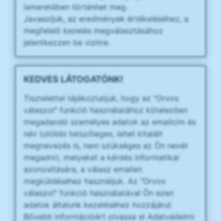
ismeretében történhet meg.
Javasoljuk, az eredmények értékeléséhez, a
megfelelő kezelés megválasztásához
jelentkezzen be vizitre.
KEDVES LÁTOGATÓNK!
Tisztelettel tájékoztatjuk, hogy az "Orvos
válaszol" funkció használatához kötelezően
megadandó személyes adatok az emailcím és
név (utóbbi tetszőleges, lehet kitalált
megnevezés is, nem szükséges az Ön nevét
megadni), melyeket a kérdés informatikai
azonosítására, a válasz emailen
megküldéséhez használjuk. Az "Orvos
válaszol" funkció használatával Ön ezen
adatok általunk kezeléséhez hozzájárul.
Bővebb információért olvassa el Adatvédelmi