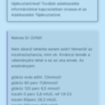
tájékoztatónkat! További adatkezelési
információkkal kapcsolatban olvassa el az
Adatkezelési Tájékoztatónk
Kedves Dr Úr/Nő!
Nem sikerül teherbe esnem ezért felmerült az
inzulirezisztancia, mint ok. Kiváncsi lennék a
véleményére lehet e ez az oka ennek. Az
eredményem:
glükóz evés előtt: 7,0mmol/l
glükóz 60 perc 11,8mmol/l
glükóz 120 perc 6,5 mmol/l
inzulin 0 perc 5,8 mlU/L ref 1.9-23
inzulin 60perc 28,3 mlU/L