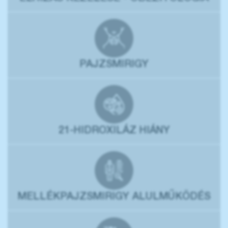
PAJZSMIRIGY
21-HIDROXILÁZ HIÁNY
MELLÉKPAJZSMIRIGY ALULMŰKÖDÉS