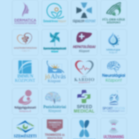
jó
Alvás
IMMUN
KÖZPONT
Központ
S
POR
T
O
R
V
OS
I
KÖ
ZPON
T