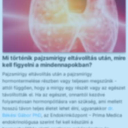
Mi történik pajzsmirigy eltávolítás után, mire
kell figyelni a mindennapokban?
Pajzsmirigy eltávolítás után a pajzsmirigy
hormontermelése részben vagy teljesen megszűnik -
attól függően, hogy a mirigy egy részét vagy az egészet
távolították el. Ha az egészet, onnantól kezdve
folyamatosan hormonpótlásra van szükség, ami mellett
hosszú távon teljes életet lehet élni, ugyanakkor
dr.
Békési Gábor PhD
, az Endokrinközpont – Prima Medica
endokrinológusa szerint fel kell készülni a