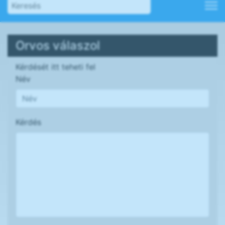
Orvos válaszol
Kérdését itt teheti fel
Név
Kérdés