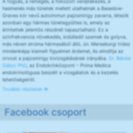
A fogyás, a remegés, a fokozott verejtékezés, a
hasmenés más tünetek mellett utalhatnak a Basedow-
Graves kór nevű autoimmun pajzsmirigy zavarra, létezik
azonban egy hármas tünetegyüttes is, amely az
érintettek jelentős részénél tapasztalható. Ez a
szívfrekvencia növekedés, kidülledő szemek és golyva,
más néven strúma hármasából álló, ún. Merseburgi triász
mindenképp kiemelt figyelmet érdemel, és elindítja az
orvost a pajzsmirigy kivizsgálásának irányába.
Dr. Békési
Gábor PhD
, az Endokrinközpont – Prima Medica
endokrinológusa beszélt a vizsgálatok és a kezelés
lehetőségeiről.
További részletek
Facebook csoport