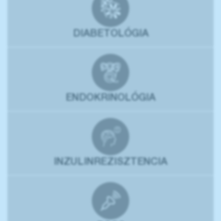
DIABETOLÓGIA
ENDOKRINOLÓGIA
INZULINREZISZTENCIA