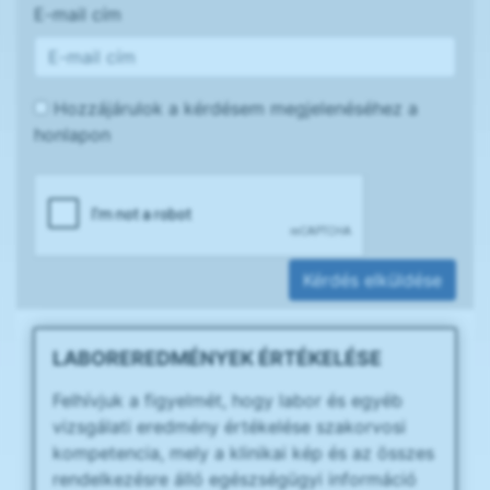
E-mail cím
Hozzájárulok a kérdésem megjelenéséhez a
honlapon
Kérdés elküldése
LABOREREDMÉNYEK ÉRTÉKELÉSE
Felhívjuk a figyelmét, hogy labor és egyéb
vizsgálati eredmény értékelése szakorvosi
kompetencia, mely a klinikai kép és az összes
rendelkezésre álló egészségügyi információ