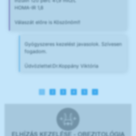
inzulin 120 perc 41,9 mlU/L
HOMA-IR 1,8
Válaszát előre is Köszönöm!!
Gyógyszeres kezelést javasolok. Szívesen
fogadom.
Üdvözlettel:Dr.Koppány Viktória
1
2
3
4
5
»
ELHÍZÁS KEZELÉSE - OBEZITOLÓGIA