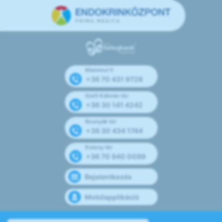
Mammut II
+36 70 431 9728
Széll Kálmán tér
+36 30 141 4242
Bosnyák tér
+36 30 434 1744
Kolosy tér
+36 70 940 0099
Bejelentkezés
Mobilapplikáció