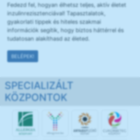
Fedezd fel, hogyan élhetsz teljes, aktív életet
inzulinrezisztenciával! Tapasztalatok,
gyakorlati tippek és hiteles szakmai
információk segítik, hogy biztos háttérrel és
tudatosan alakíthasd az életed.
BELÉPEK!
SPECIALIZÁLT
KÖZPONTOK