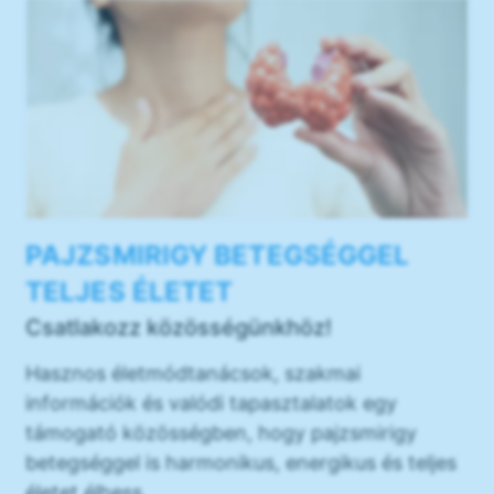
PAJZSMIRIGY BETEGSÉGGEL
TELJES ÉLETET
Csatlakozz közösségünkhöz!
Hasznos életmódtanácsok, szakmai
információk és valódi tapasztalatok egy
támogató közösségben, hogy pajzsmirigy
betegséggel is harmonikus, energikus és teljes
életet élhess.