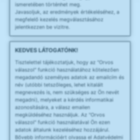
ismeretében történhet meg.
Javasoljuk, az eredmények értékeléséhez, a
megfelelő kezelés megválasztásához
jelentkezzen be vizitre.
KEDVES LÁTOGATÓNK!
Tisztelettel tájékoztatjuk, hogy az "Orvos
válaszol" funkció használatához kötelezően
megadandó személyes adatok az emailcím és
név (utóbbi tetszőleges, lehet kitalált
megnevezés is, nem szükséges az Ön nevét
megadni), melyeket a kérdés informatikai
azonosítására, a válasz emailen
megküldéséhez használjuk. Az "Orvos
válaszol" funkció használatával Ön ezen
adatok általunk kezeléséhez hozzájárul.
Bővebb információért olvassa el Adatvédelmi