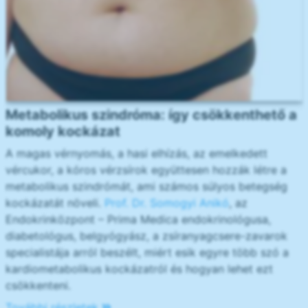
Metabolikus szindróma: így csökkenthető a
komoly kockázat
A magas vérnyomás, a hasi elhízás, az emelkedett
vércukor, a kóros vérzsírok együttesen hozzák létre a
metabolikus szindrómát, ami számos súlyos betegség
kockázatát növeli.
Prof. Dr. Somogyi Anikó
, az
Endokrinközpont – Prima Medica endokrinológusa,
diabetológus, belgyógyász, a zsíranyagcsere-zavarok
specialistája arról beszélt, miért esik egyre több szó a
kardiometabolikus kockázatról és hogyan lehet ezt
csökkenteni.
További részletek