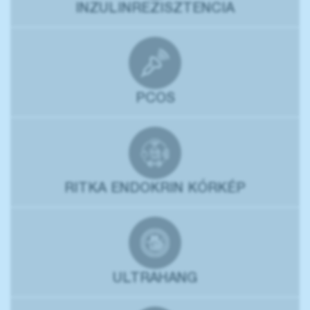
INZULINREZISZTENCIA
PCOS
RITKA ENDOKRIN KÓRKÉP
ULTRAHANG