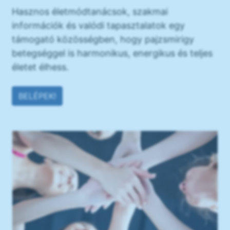
Hasznos életmódtanácsok, szakmai
információk és valódi tapasztalatok egy
támogató közösségben, hogy pajzsmirigy
betegséggel is harmonikus, energikus és teljes
életet élhess.
BELÉPEK!