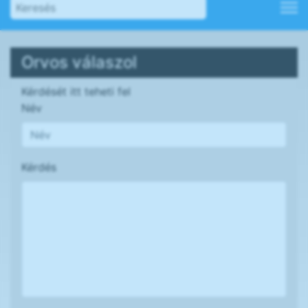
Orvos válaszol
Kérdését itt teheti fel
Név
Kérdés