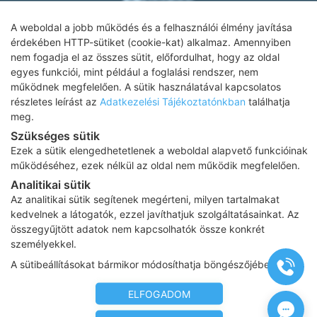
A weboldal a jobb működés és a felhasználói élmény javítása
érdekében HTTP-sütiket (cookie-kat) alkalmaz. Amennyiben
nem fogadja el az összes sütit, előfordulhat, hogy az oldal
Adatkezelési tájékoztató
egyes funkciói, mint például a foglalási rendszer, nem
működnek megfelelően. A sütik használatával kapcsolatos
Impresszum
részletes leírást az
Adatkezelési Tájékoztatónkban
találhatja
meg.
Adatvédelmi tájékoztató
Szükséges sütik
ÁSZF
Ezek a sütik elengedhetetlenek a weboldal alapvető funkcióinak
működéséhez, ezek nélkül az oldal nem működik megfelelően.
Karrier
Analitikai sütik
Az oldalon feltüntetett árak az ÁFÁ-t tartalmazzák!
Az analitikai sütik segítenek megérteni, milyen tartalmakat
A képek a
Shutterstock.com
és a
Canva.com
licence alapján
kedvelnek a látogatók, ezzel javíthatjuk szolgáltatásainkat. Az
kerültek felhasználásra.
összegyűjtött adatok nem kapcsolhatók össze konkrét
Copyright 2026 ©
Prima Medica Egészségközpontok
. Minden jog
személyekkel.
fenntartva
A sütibeállításokat bármikor módosíthatja böngészőjében.
Designed by
www.free-dimension.hu
, Programed by
Appon
&
György Nándor
ELFOGADOM