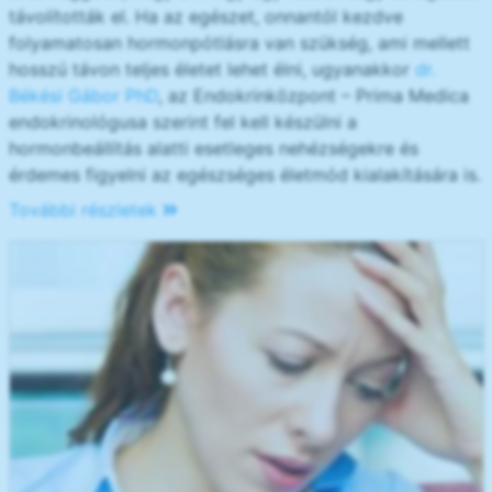
távolították el. Ha az egészet, onnantól kezdve
folyamatosan hormonpótlásra van szükség, ami mellett
hosszú távon teljes életet lehet élni, ugyanakkor
dr.
Békési Gábor PhD
, az Endokrinközpont – Prima Medica
endokrinológusa szerint fel kell készülni a
hormonbeállítás alatti esetleges nehézségekre és
érdemes figyelni az egészséges életmód kialakítására is.
További részletek