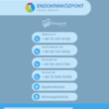
Mammut II
+36 70 431 9728
Széll Kálmán tér
+36 30 141 4242
Bosnyák tér
+36 30 434 1744
Kolosy tér
+36 70 940 0099
Bejelentkezés
Mobilapplikáció