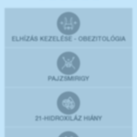
ELHÍZÁS KEZELÉSE - OBEZITOLÓGIA
PAJZSMIRIGY
21-HIDROXILÁZ HIÁNY