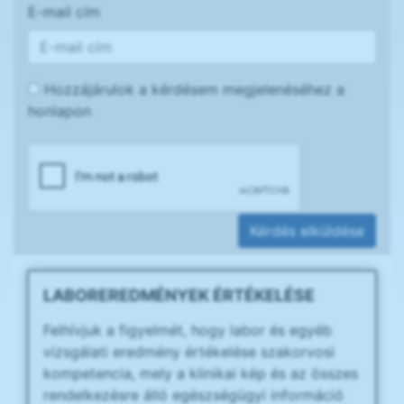
E-mail cím
Hozzájárulok a kérdésem megjelenéséhez a
honlapon
Kérdés elküldése
LABOREREDMÉNYEK ÉRTÉKELÉSE
Felhívjuk a figyelmét, hogy labor és egyéb
vizsgálati eredmény értékelése szakorvosi
kompetencia, mely a klinikai kép és az összes
rendelkezésre álló egészségügyi információ