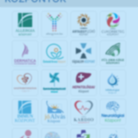
jó
Alvás
IMMUN
KÖZPONT
Központ