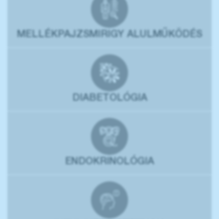
MELLÉKPAJZSMIRIGY ALULMŰKÖDÉS
DIABETOLÓGIA
ENDOKRINOLÓGIA