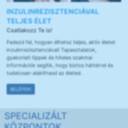
INZULINREZISZTENCIÁVAL
TELJES ÉLET
Csatlakozz Te is!
Fedezd fel, hogyan élhetsz teljes, aktív életet
inzulinrezisztenciával! Tapasztalatok,
gyakorlati tippek és hiteles szakmai
információk segítik, hogy biztos háttérrel és
tudatosan alakíthasd az életed.
BELÉPEK!
SPECIALIZÁLT
KÖZPONTOK