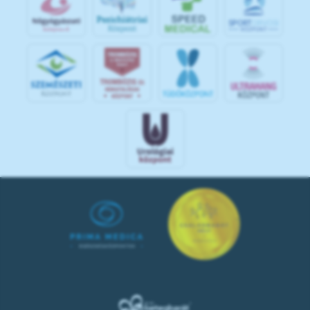
S
POR
T
O
R
V
OS
I
KÖ
ZPON
T