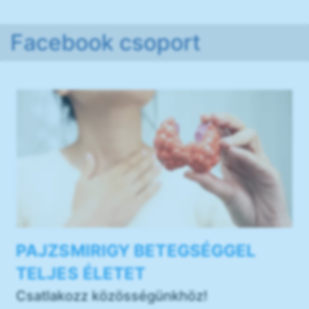
Facebook csoport
PAJZSMIRIGY BETEGSÉGGEL
TELJES ÉLETET
Csatlakozz közösségünkhöz!