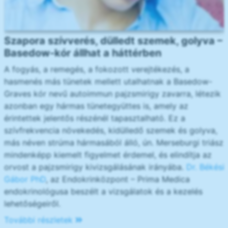
Szapora szívverés, dülledt szemek, golyva –
Basedow-kór állhat a háttérben
A fogyás, a remegés, a fokozott verejtékezés, a
hasmenés más tünetek mellett utalhatnak a Basedow-
Graves kór nevű autoimmun pajzsmirigy zavarra, létezik
azonban egy hármas tünetegyüttes is, amely az
érintettek jelentős részénél tapasztalható. Ez a
szívfrekvencia növekedés, kidülledő szemek és golyva,
más néven strúma hármasából álló, ún. Merseburgi triász
mindenképp kiemelt figyelmet érdemel, és elindítja az
orvost a pajzsmirigy kivizsgálásának irányába.
Dr. Békési
Gábor PhD
, az Endokrinközpont – Prima Medica
endokrinológusa beszélt a vizsgálatok és a kezelés
lehetőségeiről.
További részletek