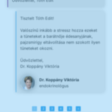
Üdvözlettel, Tóth Edit
Tisztelt Tóth Edit!
Valószínű inkább a stressz hozza ezeket
a tüneteket a barátnője édesanyjának,
pajzsmirigy eltávolítása nem szokott ilyen
tüneteket okozni.
Üdvözlettel,
Dr. Koppány Viktória
Dr. Koppány Viktória
endokrinológus
1
2
3
4
5
»