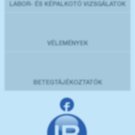
LABOR- ÉS KÉPALKOTÓ VIZSGÁLATOK
VÉLEMÉNYEK
BETEGTÁJÉKOZTATÓK