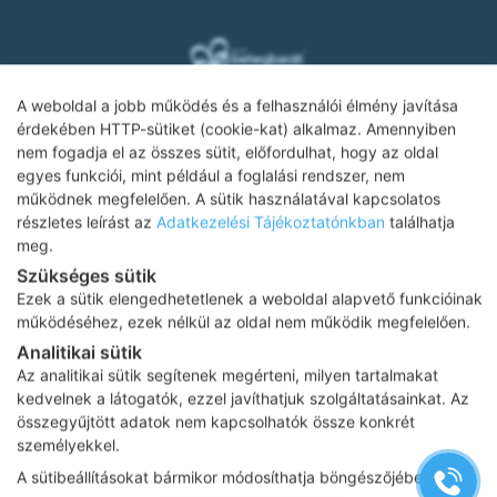
A weboldal a jobb működés és a felhasználói élmény javítása
érdekében HTTP-sütiket (cookie-kat) alkalmaz. Amennyiben
nem fogadja el az összes sütit, előfordulhat, hogy az oldal
Adatkezelési tájékoztató
egyes funkciói, mint például a foglalási rendszer, nem
működnek megfelelően. A sütik használatával kapcsolatos
Impresszum
részletes leírást az
Adatkezelési Tájékoztatónkban
találhatja
meg.
Adatvédelmi tájékoztató
Szükséges sütik
ÁSZF
Ezek a sütik elengedhetetlenek a weboldal alapvető funkcióinak
Karrier
működéséhez, ezek nélkül az oldal nem működik megfelelően.
Analitikai sütik
Az oldalon feltüntetett árak az ÁFÁ-t tartalmazzák!
Az analitikai sütik segítenek megérteni, milyen tartalmakat
A képek a
Shutterstock.com
és a
Canva.com
licence alapján
kedvelnek a látogatók, ezzel javíthatjuk szolgáltatásainkat. Az
kerültek felhasználásra.
összegyűjtött adatok nem kapcsolhatók össze konkrét
Copyright 2026 ©
Prima Medica Egészségközpontok
. Minden jog
személyekkel.
fenntartva
A sütibeállításokat bármikor módosíthatja böngészőjében.
Designed by
www.free-dimension.hu
, Programed by
Appon
&