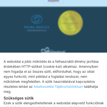
A weboldal a jobb működés és a felhasználói élmény javítása
érdekében HTTP-sütiket (cookie-kat) alkalmaz. Amennyiben
nem fogadja el az összes sütit, előfordulhat, hogy az oldal
Adatkezelési tájékoztató
egyes funkciói, mint például a foglalási rendszer, nem
működnek megfelelően. A sütik használatával kapcsolatos
Impresszum
részletes leírást az
Adatkezelési Tájékoztatónkban
találhatja
meg.
Adatvédelmi tájékoztató
Szükséges sütik
ÁSZF
Ezek a sütik elengedhetetlenek a weboldal alapvető funkcióinak