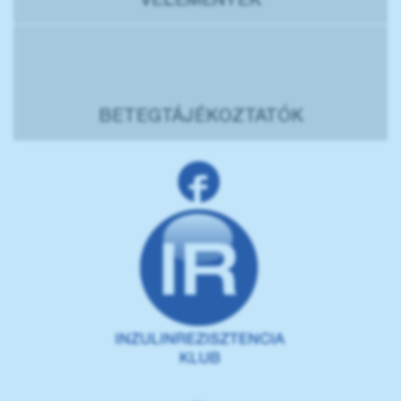
VÉLEMÉNYEK
BETEGTÁJÉKOZTATÓK