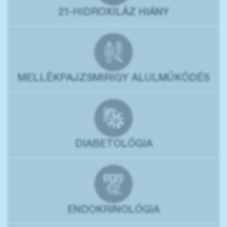
21-HIDROXILÁZ HIÁNY
MELLÉKPAJZSMIRIGY ALULMŰKÖDÉS
DIABETOLÓGIA
ENDOKRINOLÓGIA