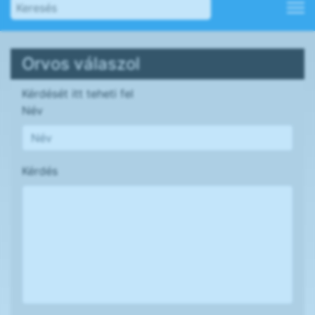
Orvos válaszol
Kérdését itt teheti fel
Név
Kérdés