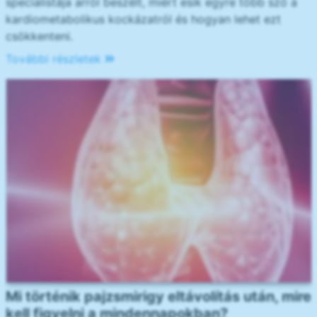
specialistája arról beszélt, miért esik egyre több szó a
kardiometabolikus kockázatról és hogyan lehet ezt
csökkenteni.
További részletek
Mi történik pajzsmirigy eltávolítás után, mire
kell figyelni a mindennapokban?