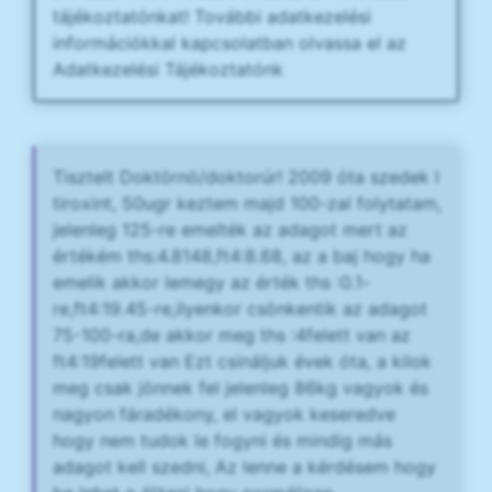
tájékoztatónkat! További adatkezelési
információkkal kapcsolatban olvassa el az
Adatkezelési Tájékoztatónk
Tisztelt Doktörnö/doktorúr! 2009 óta szedek l
tiroxint, 50ugr keztem majd 100-zal folytatam,
jelenleg 125-re emelték az adagot mert az
értékém ths:4.8148,ft4:8.68, az a baj hogy ha
emelik akkor lemegy az érték ths :0.1-
re,ft4:19.45-re,ilyenkor csönkentik az adagot
75-100-ra,de akkor meg ths :4felett van az
ft4:19felett van Ezt csináljuk évek óta, a kilok
meg csak jönnek fel jelenleg 86kg vagyok és
nagyon fáradékony, el vagyok keseredve
hogy nem tudok le fogyni és mindig más
adagot kell szedni, Az lenne a kérdésem hogy