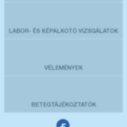
LABOR- ÉS KÉPALKOTÓ VIZSGÁLATOK
VÉLEMÉNYEK
BETEGTÁJÉKOZTATÓK