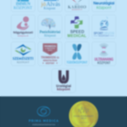
jó
Alvás
IMMUN
KÖZPONT
Központ
S
POR
T
O
R
V
OS
I
KÖ
ZPON
T