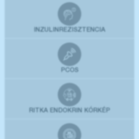
INZULINREZISZTENCIA
PCOS
RITKA ENDOKRIN KÓRKÉP