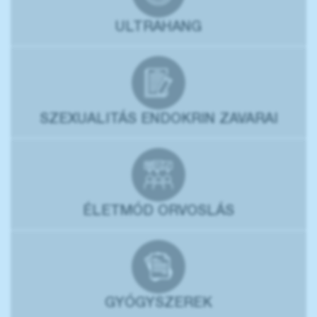
ULTRAHANG
SZEXUALITÁS ENDOKRIN ZAVARAI
ÉLETMÓD ORVOSLÁS
GYÓGYSZEREK