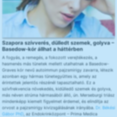
Szapora szívverés, dülledt szemek, golyva –
Basedow-kór állhat a háttérben
A fogyás, a remegés, a fokozott verejtékezés, a
hasmenés más tünetek mellett utalhatnak a Basedow-
Graves kór nevű autoimmun pajzsmirigy zavarra, létezik
azonban egy hármas tünetegyüttes is, amely az
érintettek jelentős részénél tapasztalható. Ez a
szívfrekvencia növekedés, kidülledő szemek és golyva,
más néven strúma hármasából álló, ún. Merseburgi triász
mindenképp kiemelt figyelmet érdemel, és elindítja az
orvost a pajzsmirigy kivizsgálásának irányába.
Dr. Békési
Gábor PhD
, az Endokrinközpont – Prima Medica