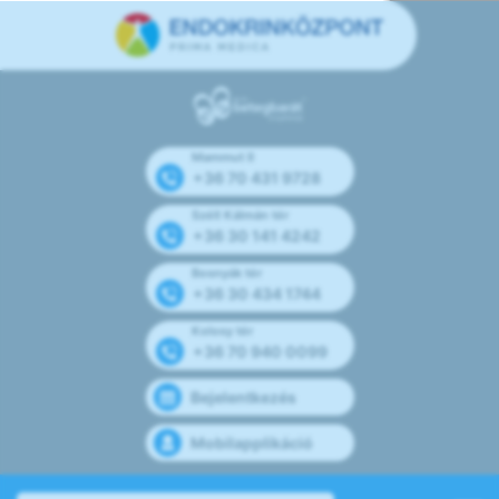
Mammut II
+36 70 431 9728
Széll Kálmán tér
+36 30 141 4242
Bosnyák tér
+36 30 434 1744
Kolosy tér
+36 70 940 0099
Bejelentkezés
Mobilapplikáció