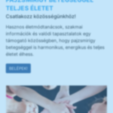
TELJES ÉLETET
Csatlakozz közösségünkhöz!
Hasznos életmódtanácsok, szakmai
információk és valódi tapasztalatok egy
támogató közösségben, hogy pajzsmirigy
betegséggel is harmonikus, energikus és teljes
életet élhess.
BELÉPEK!