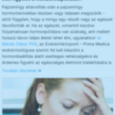
Pajzsmirigy eltávolítás után a pajzsmirigy
hormontermelése részben vagy teljesen megszűnik -
attól függően, hogy a mirigy egy részét vagy az egészet
távolították el. Ha az egészet, onnantól kezdve
folyamatosan hormonpótlásra van szükség, ami mellett
hosszú távon teljes életet lehet élni, ugyanakkor
dr.
Békési Gábor PhD
, az Endokrinközpont – Prima Medica
endokrinológusa szerint fel kell készülni a
hormonbeállítás alatti esetleges nehézségekre és
érdemes figyelni az egészséges életmód kialakítására is.
További részletek