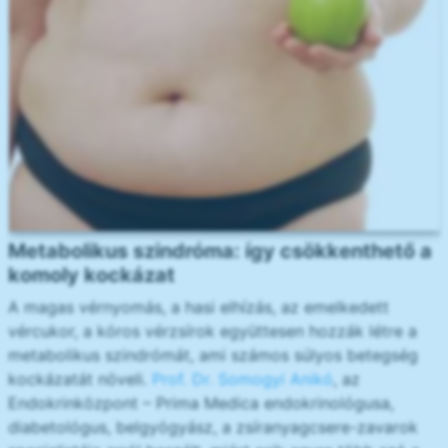
Metabolikus szindróma: így csökkenthető a
komoly kockázat
A magas vérnyomás, a hasi elhízás, az emelkedett
vércukor, a kóros vérzsírok együttesen hozzák létre a
metabolikus szindrómát, ami számos súlyos betegség
kockázatát növeli.
Prof. Dr. Somogyi Anikó
, az
Endokrinközpont – Prima Medica endokrinológusa,
diabetológus, belgyógyász, a zsíranyagcsere-zavarok