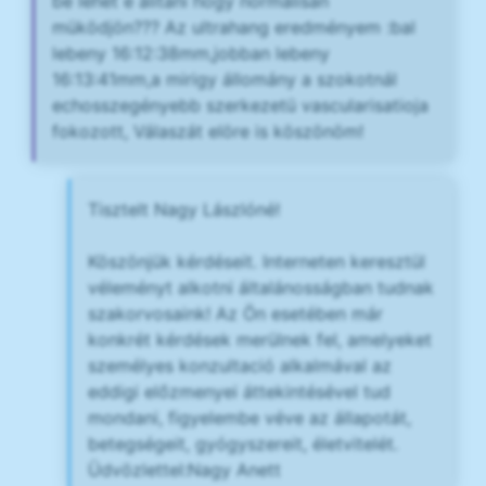
be lehet e álitani hogy normálisan
müködjön??? Az ultrahang eredményem :bal
lebeny 16:12:38mm,jobban lebeny
16:13:41mm,a mirigy állomány a szokotnál
echosszegényebb szerkezetü vascularisatioja
fokozott, Válaszát elöre is köszönöm!
Tisztelt Nagy Lászlóné!
Köszönjük kérdéseit. Interneten keresztül
véleményt alkotni általánosságban tudnak
szakorvosaink! Az Ön esetében már
konkrét kérdések merülnek fel, amelyeket
személyes konzultació alkalmával az
eddigi előzmenyei áttekintésével tud
mondani, figyelembe véve az állapotát,
betegségeit, gyógyszereit, életvitelét.
Üdvözlettel:Nagy Anett