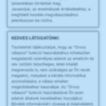
ismeretében történhet meg.
Javasoljuk, az eredmények értékeléséhez, a
megfelelő kezelés megválasztásához
jelentkezzen be vizitre.
KEDVES LÁTOGATÓNK!
Tisztelettel tájékoztatjuk, hogy az "Orvos
válaszol" funkció használatához kötelezően
megadandó személyes adatok az emailcím és
név (utóbbi tetszőleges, lehet kitalált
megnevezés is, nem szükséges az Ön nevét
megadni), melyeket a kérdés informatikai
azonosítására, a válasz emailen
megküldéséhez használjuk. Az "Orvos
válaszol" funkció használatával Ön ezen
adatok általunk kezeléséhez hozzájárul.
Bővebb információért olvassa el Adatvédelmi