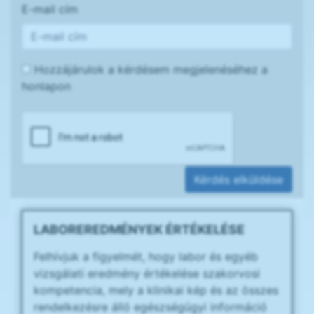
E-mail cím
Hozzájárulok a kérdésem megjelenéséhez a
honlapon
Kérdés elküldése
LABOREREDMÉNYEK ÉRTÉKELÉSE
Felhívjuk a figyelmét, hogy labor és egyéb
vizsgálati eredmény értékelése szakorvosi
kompetencia, mely a klinikai kép és az összes
rendelkezésre álló egészségügyi információ