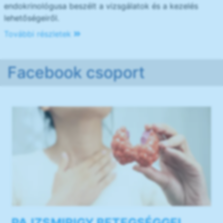
endokrinológusa beszélt a vizsgálatok és a kezelés
lehetőségeiről.
További részletek
Facebook csoport
PAJZSMIRIGY BETEGSÉGGEL