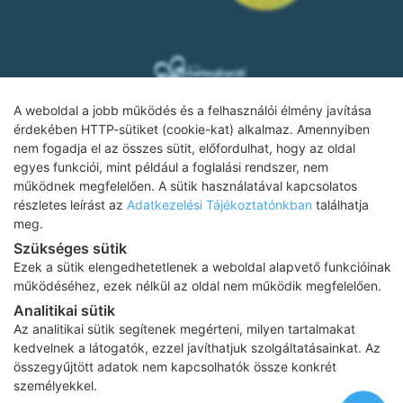
A weboldal a jobb működés és a felhasználói élmény javítása
érdekében HTTP-sütiket (cookie-kat) alkalmaz. Amennyiben
nem fogadja el az összes sütit, előfordulhat, hogy az oldal
Adatkezelési tájékoztató
egyes funkciói, mint például a foglalási rendszer, nem
működnek megfelelően. A sütik használatával kapcsolatos
Impresszum
részletes leírást az
Adatkezelési Tájékoztatónkban
találhatja
meg.
Adatvédelmi tájékoztató
Szükséges sütik
ÁSZF
Ezek a sütik elengedhetetlenek a weboldal alapvető funkcióinak
működéséhez, ezek nélkül az oldal nem működik megfelelően.
Karrier
Analitikai sütik
Az oldalon feltüntetett árak az ÁFÁ-t tartalmazzák!
Az analitikai sütik segítenek megérteni, milyen tartalmakat
A képek a
Shutterstock.com
és a
Canva.com
licence alapján
kedvelnek a látogatók, ezzel javíthatjuk szolgáltatásainkat. Az
kerültek felhasználásra.
összegyűjtött adatok nem kapcsolhatók össze konkrét
Copyright 2026 ©
Prima Medica Egészségközpontok
. Minden jog
személyekkel.
fenntartva