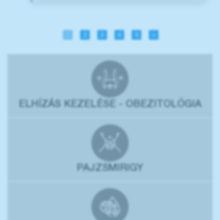
1
2
3
4
5
»
ELHÍZÁS KEZELÉSE - OBEZITOLÓGIA
PAJZSMIRIGY