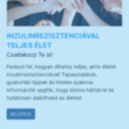
INZULINREZISZTENCIÁVAL
TELJES ÉLET
Csatlakozz Te is!
Fedezd fel, hogyan élhetsz teljes, aktív életet
inzulinrezisztenciával! Tapasztalatok,
gyakorlati tippek és hiteles szakmai
információk segítik, hogy biztos háttérrel és
tudatosan alakíthasd az életed.
BELÉPEK!