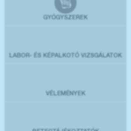
GYÓGYSZEREK
LABOR- ÉS KÉPALKOTÓ VIZSGÁLATOK
VÉLEMÉNYEK