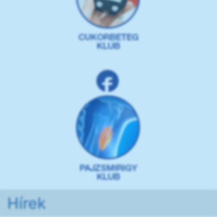
Hírek