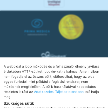
A weboldal a jobb működés és a felhasználói élmény javítása
érdekében HTTP-sütiket (cookie-kat) alkalmaz. Amennyiben
nem fogadja el az összes sütit, előfordulhat, hogy az oldal
Adatkezelési tájékoztató
egyes funkciói, mint például a foglalási rendszer, nem
működnek megfelelően. A sütik használatával kapcsolatos
Impresszum
részletes leírást az
Adatkezelési Tájékoztatónkban
találhatja
meg.
Adatvédelmi tájékoztató
Szükséges sütik
ÁSZF