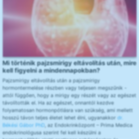
Mi történik pajzsmirigy eltávolítás után, mire
kell figyelni a mindennapokban?
Pajzsmirigy eltávolítás után a pajzsmirigy
hormontermelése részben vagy teljesen megszűnik -
attól függően, hogy a mirigy egy részét vagy az egészet
távolították el. Ha az egészet, onnantól kezdve
folyamatosan hormonpótlásra van szükség, ami mellett
hosszú távon teljes életet lehet élni, ugyanakkor
dr.
Békési Gábor PhD
, az Endokrinközpont – Prima Medica
endokrinológusa szerint fel kell készülni a