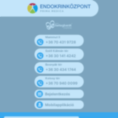
Mammut II
+36 70 431 9728
Széll Kálmán tér
+36 30 141 4242
Bosnyák tér
+36 30 434 1744
Kolosy tér
+36 70 940 0099
Bejelentkezés
Mobilapplikáció