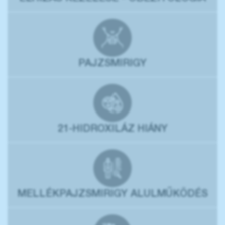
PAJZSMIRIGY
21-HIDROXILÁZ HIÁNY
MELLÉKPAJZSMIRIGY ALULMŰKÖDÉS