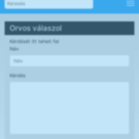
Orvos válaszol
Kérdését itt teheti fel
Név
Kérdés