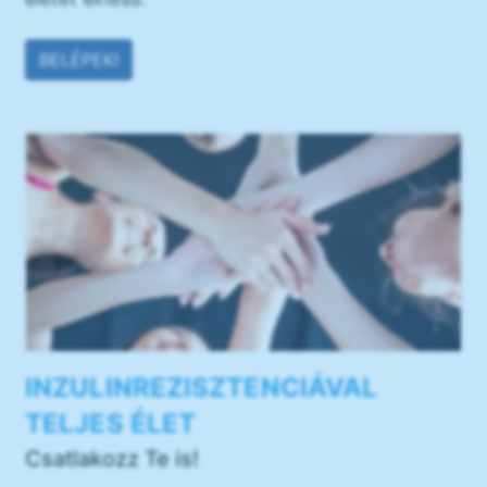
BELÉPEK!
INZULINREZISZTENCIÁVAL
TELJES ÉLET
Csatlakozz Te is!