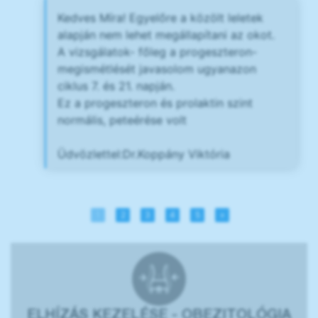
Kedves Míra! Egyelőre a közölt leletek
alapján nem lehet megállapítani az okot.
A vizsgálatok- főleg a progeszteron-
megismétlését javasolom ugyanazon
ciklus 7. és 21. napján.
Ez a progeszteron és prolaktin szint
normális, peteérése volt
Üdvözlettel:Dr.Koppány Viktória
1
2
3
4
5
»
ELHÍZÁS KEZELÉSE - OBEZITOLÓGIA