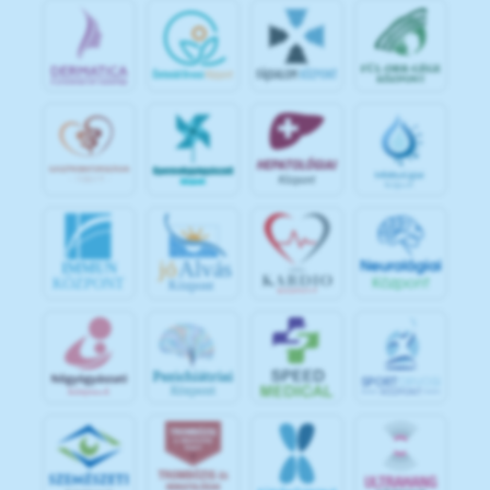
jó
Alvás
IMMUN
KÖZPONT
Központ
S
POR
T
O
R
V
OS
I
KÖ
ZPON
T