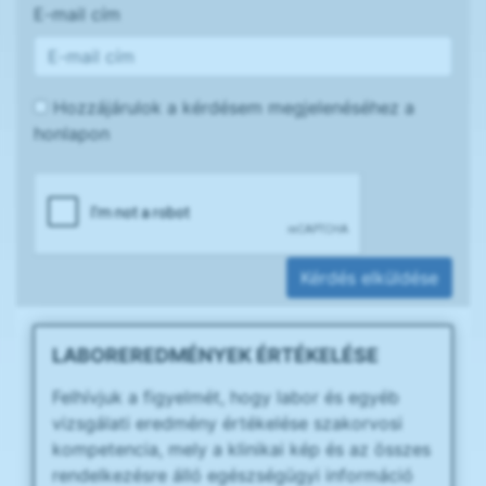
E-mail cím
Hozzájárulok a kérdésem megjelenéséhez a
honlapon
Kérdés elküldése
LABOREREDMÉNYEK ÉRTÉKELÉSE
Felhívjuk a figyelmét, hogy labor és egyéb
vizsgálati eredmény értékelése szakorvosi
kompetencia, mely a klinikai kép és az összes
rendelkezésre álló egészségügyi információ