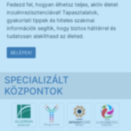
Fedezd fel, hogyan élhetsz teljes, aktív életet
inzulinrezisztenciával! Tapasztalatok,
gyakorlati tippek és hiteles szakmai
információk segítik, hogy biztos háttérrel és
tudatosan alakíthasd az életed.
BELÉPEK!
SPECIALIZÁLT
KÖZPONTOK