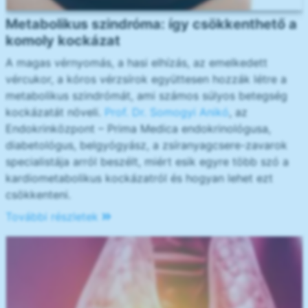
Metabolikus szindróma: így csökkenthető a
komoly kockázat
A magas vérnyomás, a hasi elhízás, az emelkedett
vércukor, a kóros vérzsírok együttesen hozzák létre a
metabolikus szindrómát, ami számos súlyos betegség
kockázatát növeli.
Prof. Dr. Somogyi Anikó
, az
Endokrinközpont – Prima Medica endokrinológusa,
diabetológus, belgyógyász, a zsíranyagcsere-zavarok
specialistája arról beszélt, miért esik egyre több szó a
kardiometabolikus kockázatról és hogyan lehet ezt
csökkenteni.
További részletek