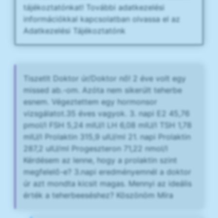
tájékoztatónkat! További adatkezelési
információkkal kapcsolatban olvassa el az
Adatkezelési Tájékoztatónk
Tiszetlt Doktor úr/Doktor nő! 2 éve volt egy
missed ab.-om. Azóta nem sikerúlt teherbe
esnem. Végeztettem egy hormonsor
vizsgálatot.35 éves vagyok. 3. napi E2 45,76
pmol/l FSH 5,24 mIU/l LH 6,08 mIU/l TSH 1,78
mIU/l Prolaktin 315,9 uIU/ml 21. napi Prolaktin
287,2 uIU/ml Progeszteron 71,22 nmol/l
Kérdésem az lenne, hogy a prolaktin szint
megfelelő-e? 3.napi eredményemnél a doktor
úr azt mondta kicsit magas. Mennyi az ideális
érték a teherbeeséshez? Köszönöm Míra