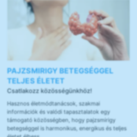
PAJZSMIRIGY BETEGSÉGGEL
TELJES ÉLETET
Csatlakozz közösségünkhöz!
Hasznos életmódtanácsok, szakmai
információk és valódi tapasztalatok egy
támogató közösségben, hogy pajzsmirigy
betegséggel is harmonikus, energikus és teljes
életet élhess.