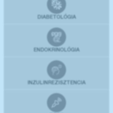
DIABETOLÓGIA
ENDOKRINOLÓGIA
INZULINREZISZTENCIA