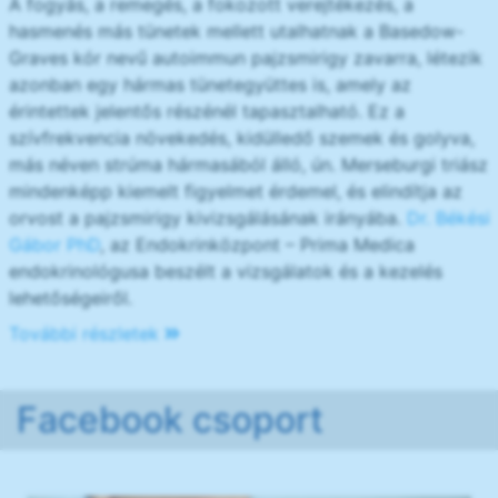
A fogyás, a remegés, a fokozott verejtékezés, a
hasmenés más tünetek mellett utalhatnak a Basedow-
Graves kór nevű autoimmun pajzsmirigy zavarra, létezik
azonban egy hármas tünetegyüttes is, amely az
érintettek jelentős részénél tapasztalható. Ez a
szívfrekvencia növekedés, kidülledő szemek és golyva,
más néven strúma hármasából álló, ún. Merseburgi triász
mindenképp kiemelt figyelmet érdemel, és elindítja az
orvost a pajzsmirigy kivizsgálásának irányába.
Dr. Békési
Gábor PhD
, az Endokrinközpont – Prima Medica
endokrinológusa beszélt a vizsgálatok és a kezelés
lehetőségeiről.
További részletek
Facebook csoport