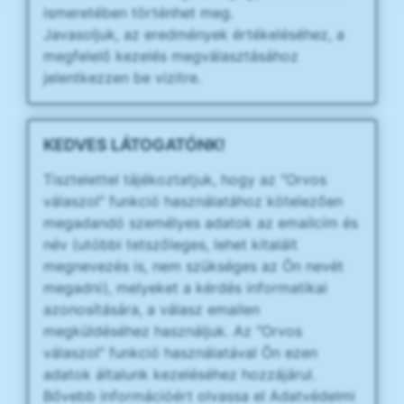
ismeretében történhet meg.
Javasoljuk, az eredmények értékeléséhez, a
megfelelő kezelés megválasztásához
jelentkezzen be vizitre.
KEDVES LÁTOGATÓNK!
Tisztelettel tájékoztatjuk, hogy az "Orvos
válaszol" funkció használatához kötelezően
megadandó személyes adatok az emailcím és
név (utóbbi tetszőleges, lehet kitalált
megnevezés is, nem szükséges az Ön nevét
megadni), melyeket a kérdés informatikai
azonosítására, a válasz emailen
megküldéséhez használjuk. Az "Orvos
válaszol" funkció használatával Ön ezen
adatok általunk kezeléséhez hozzájárul.
Bővebb információért olvassa el Adatvédelmi