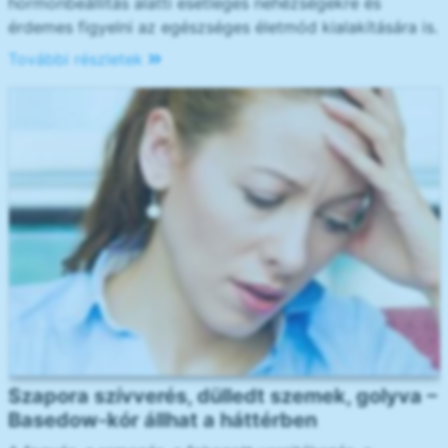
hormonbeállítás alatti esetleges nehézségekre és
érdemes figyelni az egészséges életmód kialakítására is.
További részletek
Szapora szívverés, dülledt szemek, golyva –
Basedow-kór állhat a háttérben