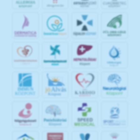
jó
Alvás
IMMUN
KÖZPONT
Központ
S
POR
T
O
R
V
OS
I
KÖ
ZPON
T