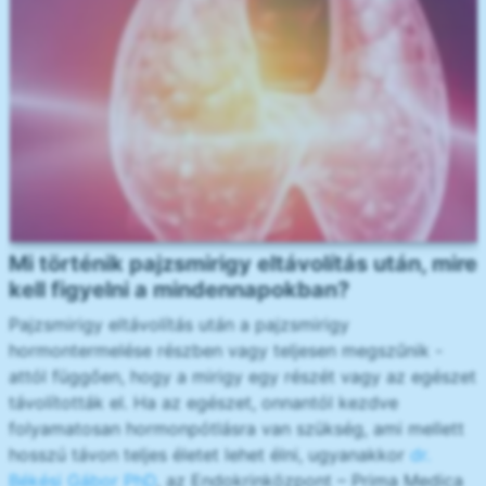
Mi történik pajzsmirigy eltávolítás után, mire
kell figyelni a mindennapokban?
Pajzsmirigy eltávolítás után a pajzsmirigy
hormontermelése részben vagy teljesen megszűnik -
attól függően, hogy a mirigy egy részét vagy az egészet
távolították el. Ha az egészet, onnantól kezdve
folyamatosan hormonpótlásra van szükség, ami mellett
hosszú távon teljes életet lehet élni, ugyanakkor
dr.
Békési Gábor PhD
, az Endokrinközpont – Prima Medica