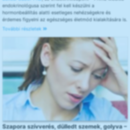
endokrinológusa szerint fel kell készülni a
hormonbeállítás alatti esetleges nehézségekre és
érdemes figyelni az egészséges életmód kialakítására is.
További részletek
Szapora szívverés, dülledt szemek, golyva –