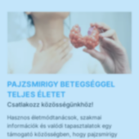
PAJZSMIRIGY BETEGSÉGGEL
TELJES ÉLETET
Csatlakozz közösségünkhöz!
Hasznos életmódtanácsok, szakmai
információk és valódi tapasztalatok egy
támogató közösségben, hogy pajzsmirigy