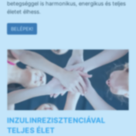
betegséggel is harmonikus, energikus és teljes
életet élhess.
BELÉPEK!
INZULINREZISZTENCIÁVAL
TELJES ÉLET