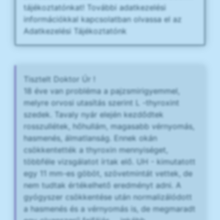
tájékoztatónkat! További adatkezelési
információkkal kapcsolatban olvassa el az
Adatkezelési Tájékoztatónk
Tisztelt Doktor Úr !
18 éve van probléma a pajzsmirigyemmel,
melyre orvosi utasítás szerint L -thyroxint
szedek. Tavaly nyár elején kezdődtek
rosszullétek, hőhullám, magasabb vérnyomás,
hasmenés, álmatlanság. Ennek okán
csökkentették a thyroxin mennyiséget,
többféle vizsgálatot írtak elő. UH - kimutatott
egy 11 mm-es göböt, szövetmintát vettek, de
nem tudtak értékelhető eredményt adni. A
gyógyszer csökkentése után normalizálódott
a hasmenés és a vérnyomás is, de megmaradt