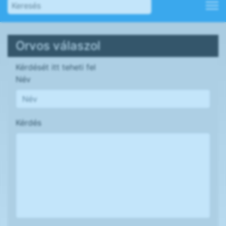
Orvos válaszol
Kérdését itt teheti fel
Név
Kérdés