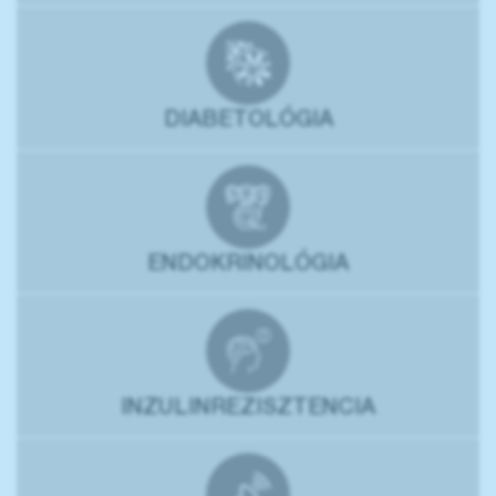
DIABETOLÓGIA
ENDOKRINOLÓGIA
INZULINREZISZTENCIA