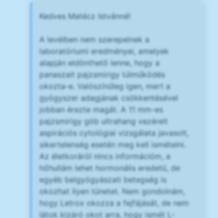
Kedves Matécz Istvánné!
A levélben nem szerepelnek a
laboratóriumi eredményei, amelyek
alapján eldönthető lenne, hogy a
panaszait pajzsmirigy túlműködés
okozta-e. Valószínűleg igen, mert a
gyógyszer adagjának csökkentésével
jobban érezte magát. A 11 mm-es
pajzsmirigy göb ultrahang vezérelt
aspirációs cytológiai vizsgálata javasolt,
sikertelenség esetén meg kell ismételni.
Az életkoráról nincs információm, a
hőhullám lehet hormonális eredetű, de
egyéb belgyógyászati betegség is
okozhat ilyen tünetet. Nem gondolnám,
hogy Letrox okozza a fejfájását, de nem
látok kizáró okot arra, hogy ismét L-