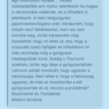
egy olyanszerű fejfájás ... inkább
zsibbadásféle ami olykor jelentkezik ha magas
a vérnyomása valakinek, és a hőhullám is
jelentkezik. A helyi belgyógyász
gasztroenterológiára utalt, kérdezném, hogy
milyen okot feltételezhet, mert ezt nem
mondta meg. Aztán kérdezném még
tisztelettel, hogy mi lehet az oka, hogy a
rosszullét szerű fejfájást és hőhullámot mi
más okozhatja még a gyógyszer
túladagolásán kívül. Sokáig L-Thyroxint
szedtem, aztán egy ideje a gyógyzertárban
Letroxot adnak mondván, hogy ugyanaz a
hatóanyaga. Nem lehet-e, hogy a hatóanyag
ugyanaz, de más az összetevője a két
gyógyszernek és ez okozza a problémát?
Köszönettel és Tisztelettel
Matécz Istvánné