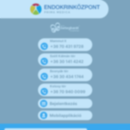
Mammut II
+36 70 431 9728
Széll Kálmán tér
+36 30 141 4242
Bosnyák tér
+36 30 434 1744
Kolosy tér
+36 70 940 0099
Bejelentkezés
Mobilapplikáció