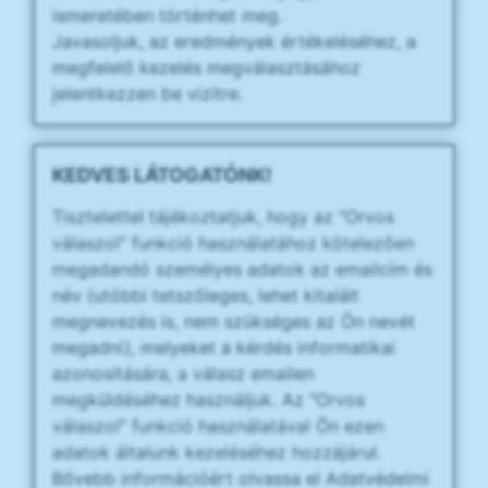
ismeretében történhet meg.
Javasoljuk, az eredmények értékeléséhez, a
megfelelő kezelés megválasztásához
jelentkezzen be vizitre.
KEDVES LÁTOGATÓNK!
Tisztelettel tájékoztatjuk, hogy az "Orvos
válaszol" funkció használatához kötelezően
megadandó személyes adatok az emailcím és
név (utóbbi tetszőleges, lehet kitalált
megnevezés is, nem szükséges az Ön nevét
megadni), melyeket a kérdés informatikai
azonosítására, a válasz emailen
megküldéséhez használjuk. Az "Orvos
válaszol" funkció használatával Ön ezen
adatok általunk kezeléséhez hozzájárul.
Bővebb információért olvassa el Adatvédelmi