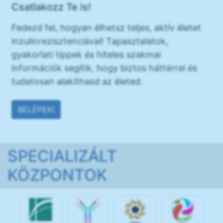
Csatlakozz Te is!
Fedezd fel, hogyan élhetsz teljes, aktív életet
inzulinrezisztenciával! Tapasztalatok,
gyakorlati tippek és hiteles szakmai
információk segítik, hogy biztos háttérrel és
tudatosan alakíthasd az életed.
BELÉPEK!
SPECIALIZÁLT
KÖZPONTOK