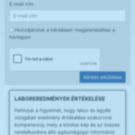
E-mail cím
Hozzájárulok a kérdésem megjelenéséhez a
honlapon
Kérdés elküldése
LABOREREDMÉNYEK ÉRTÉKELÉSE
Felhívjuk a figyelmét, hogy labor és egyéb
vizsgálati eredmény értékelése szakorvosi
kompetencia, mely a klinikai kép és az összes
rendelkezésre álló egészségügyi információ