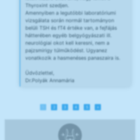
Thyroxint szedjen.
Amennyiben a legutóbbi laboratóriumi
vizsgálata során normál tartományon
belüli TSH és fT4 értéke van, a fejfájás
hátterében egyéb belgyógyászati ill.
neurológiai okot kell keresni, nem a
pajzsmirigy túlműködést. Ugyanez
vonatkozik a hasmenéses panaszaira is.
Üdvözlettel,
Dr.Polyák Annamária
1
2
3
4
5
»