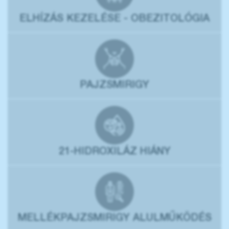
ELHÍZÁS KEZELÉSE - OBEZITOLÓGIA
PAJZSMIRIGY
21-HIDROXILÁZ HIÁNY
MELLÉKPAJZSMIRIGY ALULMŰKÖDÉS