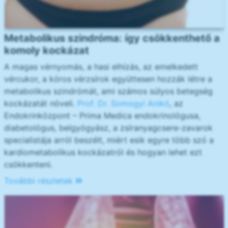
Metabolikus szindróma: így csökkenthető a
komoly kockázat
A magas vérnyomás, a hasi elhízás, az emelkedett
vércukor, a kóros vérzsírok együttesen hozzák létre a
metabolikus szindrómát, ami számos súlyos betegség
kockázatát növeli.
Prof. Dr. Somogyi Anikó
, az
Endokrinközpont – Prima Medica endokrinológusa,
diabetológus, belgyógyász, a zsíranyagcsere-zavarok
specialistája arról beszélt, miért esik egyre több szó a
kardiometabolikus kockázatról és hogyan lehet ezt
csökkenteni.
További részletek