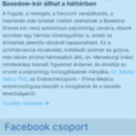
Basedow-kór állhat a háttérben
A fogyás, a remegés, a fokozott verejtékezés, a
hasmenés más tünetek mellett utalhatnak a Basedow-
Graves kór nevű autoimmun pajzsmirigy zavarra, létezik
azonban egy hármas tünetegyüttes is, amely az
érintettek jelentős részénél tapasztalható. Ez a
szívfrekvencia növekedés, kidülledő szemek és golyva,
más néven strúma hármasából álló, ún. Merseburgi triász
mindenképp kiemelt figyelmet érdemel, és elindítja az
orvost a pajzsmirigy kivizsgálásának irányába.
Dr. Békési
Gábor PhD
, az Endokrinközpont – Prima Medica
endokrinológusa beszélt a vizsgálatok és a kezelés
lehetőségeiről.
További részletek
Facebook csoport