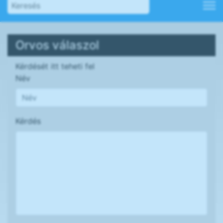
Orvos válaszol
Kérdését itt teheti fel
Név
Kérdés