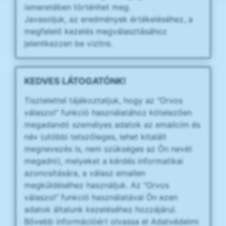
ismeretében történhet meg.
Javasoljuk, az eredmények értékeléséhez, a
megfelelő kezelés megválasztásához
jelentkezzen be vizitre.
KEDVES LÁTOGATÓNK!
Tisztelettel tájékoztatjuk, hogy az "Orvos
válaszol" funkció használatához kötelezően
megadandó személyes adatok az emailcím és
név (utóbbi tetszőleges, lehet kitalált
megnevezés is, nem szükséges az Ön nevét
megadni), melyeket a kérdés informatikai
azonosítására, a válasz emailen
megküldéséhez használjuk. Az "Orvos
válaszol" funkció használatával Ön ezen
adatok általunk kezeléséhez hozzájárul.
Bővebb információért olvassa el Adatvédelmi