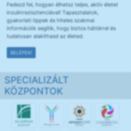
Fedezd fel, hogyan élhetsz teljes, aktív életet
inzulinrezisztenciával! Tapasztalatok,
gyakorlati tippek és hiteles szakmai
információk segítik, hogy biztos háttérrel és
tudatosan alakíthasd az életed.
BELÉPEK!
SPECIALIZÁLT
KÖZPONTOK