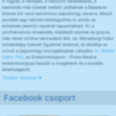
A fogyás, a remegés, a fokozott verejtékezés, a
hasmenés más tünetek mellett utalhatnak a Basedow-
Graves kór nevű autoimmun pajzsmirigy zavarra, létezik
azonban egy hármas tünetegyüttes is, amely az
érintettek jelentős részénél tapasztalható. Ez a
szívfrekvencia növekedés, kidülledő szemek és golyva,
más néven strúma hármasából álló, ún. Merseburgi triász
mindenképp kiemelt figyelmet érdemel, és elindítja az
orvost a pajzsmirigy kivizsgálásának irányába.
Dr. Békési
Gábor PhD
, az Endokrinközpont – Prima Medica
endokrinológusa beszélt a vizsgálatok és a kezelés
lehetőségeiről.
További részletek
Facebook csoport