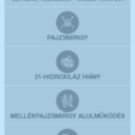
PAJZSMIRIGY
21-HIDROXILÁZ HIÁNY
MELLÉKPAJZSMIRIGY ALULMŰKÖDÉS