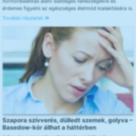
hormonbeállítás alatti esetleges nehézségekre és
érdemes figyelni az egészséges életmód kialakítására is.
További részletek
Szapora szívverés, dülledt szemek, golyva –
Basedow-kór állhat a háttérben