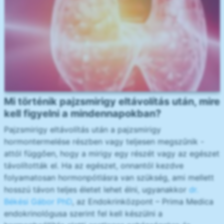
Mi történik pajzsmirigy eltávolítás után, mire
kell figyelni a mindennapokban?
Pajzsmirigy eltávolítás után a pajzsmirigy
hormontermelése részben vagy teljesen megszűnik -
attól függően, hogy a mirigy egy részét vagy az egészet
távolították el. Ha az egészet, onnantól kezdve
folyamatosan hormonpótlásra van szükség, ami mellett
hosszú távon teljes életet lehet élni, ugyanakkor
dr.
Békési Gábor PhD
, az Endokrinközpont – Prima Medica
endokrinológusa szerint fel kell készülni a