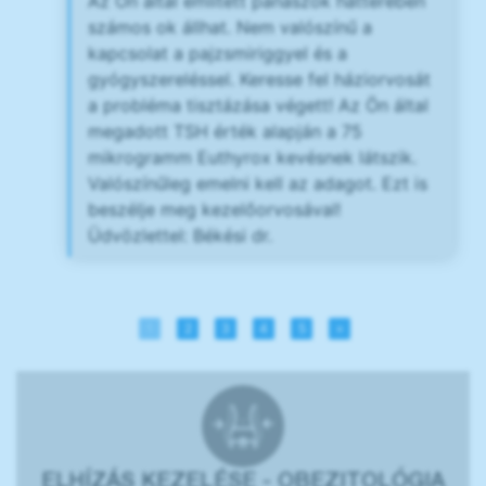
Az Ön által említett panaszok hátterében
számos ok állhat. Nem valószínű a
kapcsolat a pajzsmiriggyel és a
gyógyszereléssel. Keresse fel háziorvosát
a probléma tisztázása végett! Az Ön által
megadott TSH érték alapján a 75
mikrogramm Euthyrox kevésnek látszik.
Valószínűleg emelni kell az adagot. Ezt is
beszélje meg kezelőorvosával!
Üdvözlettel: Békési dr.
1
2
3
4
5
»
ELHÍZÁS KEZELÉSE - OBEZITOLÓGIA