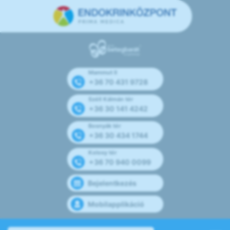
Mammut II
+36 70 431 9728
Széll Kálmán tér
+36 30 141 4242
Bosnyák tér
+36 30 434 1744
Kolosy tér
+36 70 940 0099
Bejelentkezés
Mobilapplikáció