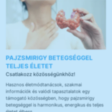
PAJZSMIRIGY BETEGSÉGGEL
TELJES ÉLETET
Csatlakozz közösségünkhöz!
Hasznos életmódtanácsok, szakmai
információk és valódi tapasztalatok egy
támogató közösségben, hogy pajzsmirigy
betegséggel is harmonikus, energikus és teljes
életet élhess.