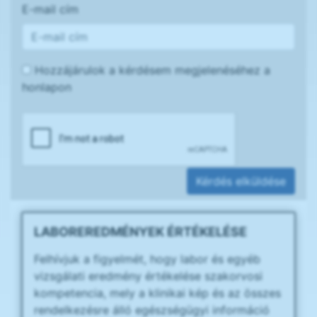
E-mail cím
Hozzájárulok a kérdésem megjelenéséhez a
honlapon
Kérdés elküldése
LABOREREDMÉNYEK ÉRTÉKELÉSE
Felhívjuk a figyelmét, hogy labor és egyéb
vizsgálati eredmény értékelése szakorvosi
kompetencia, mely a klinikai kép és az összes
rendelkezésre álló egészségügyi információ