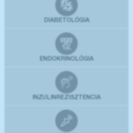
DIABETOLÓGIA
ENDOKRINOLÓGIA
INZULINREZISZTENCIA