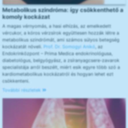
Metabolikus szindróma: így csökkenthető a
komoly kockázat
A magas vérnyomás, a hasi elhízás, az emelkedett
vércukor, a kóros vérzsírok együttesen hozzák létre a
metabolikus szindrómát, ami számos súlyos betegség
kockázatát növeli.
Prof. Dr. Somogyi Anikó
, az
Endokrinközpont – Prima Medica endokrinológusa,
diabetológus, belgyógyász, a zsíranyagcsere-zavarok
specialistája arról beszélt, miért esik egyre több szó a
kardiometabolikus kockázatról és hogyan lehet ezt
csökkenteni.
További részletek