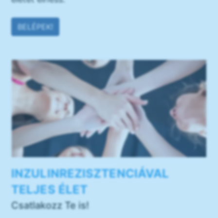
BELÉPEK!
INZULINREZISZTENCIÁVAL
TELJES ÉLET
Csatlakozz Te is!