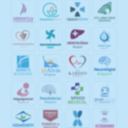
jó
Alvás
IMMUN
KÖZPONT
Központ
S
POR
T
O
R
V
OS
I
KÖ
ZPON
T