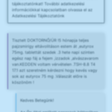
tájékoztatónkat! További adatkezelési
információkkal kapcsolatban olvassa el az
Adatkezelési Tájékoztatónk
Tisztelt DOKTORNŐ/ÚR !5 hónapja teljes
pajzsmirigy eltávolitáson estem át ,eutyrox
75mg. tablettát szedek .3 hete napi szinten
egész nap fáj a fejem ,izzadok ,alvászavarom
van.KEDDEN voltam vérvételen .TSH-8.8 T4
17.1 azt szeretném kérdezni hogy kevés vagy
sok az eutyrox 75 mg .Válaszát előre is
köszönöm !
Kedves Betegünk!