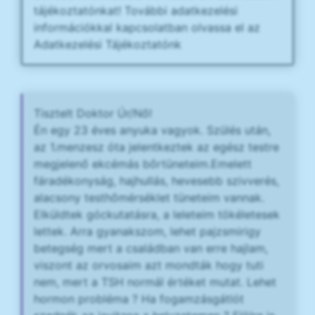
tájékoztatónkat! További adatkezelési
információkkal kapcsolatban olvassa el az
Adatkezelési Tájékoztatónk
Tisztelt Doktor Úr/Nő!
Én egy 23 éves anyuka vagyok. Szülés után,
az 1.menzesz óta jelentkeztek az egész testre
megjelenő ekcémás bőrtüneteim.Emelett
fáradékonyság, hajhullás, hevesebb szivverés,
alacsony testhőmérséklet tüneteim vannak.
Elküldtek góckutatásra, a leleteim tökéletesek
lettek. Arra gyanakszom, lehet pajzsmirigy
betegség mert a családban van erre hajlam,
viszont az orvosaim azt mondták hogy tuti
nem, mert a TSH normál értéket mutat. Lehet
hormon probléma ? Ha fogamzásgátlót