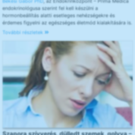
Békési Gábor PhD
, az Endokrinközpont – Prima Medica
endokrinológusa szerint fel kell készülni a
hormonbeállítás alatti esetleges nehézségekre és
érdemes figyelni az egészséges életmód kialakítására is.
További részletek
Szapora szívverés, dülledt szemek, golyva –