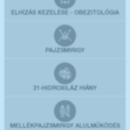
ELHÍZÁS KEZELÉSE - OBEZITOLÓGIA
PAJZSMIRIGY
21-HIDROXILÁZ HIÁNY
MELLÉKPAJZSMIRIGY ALULMŰKÖDÉS