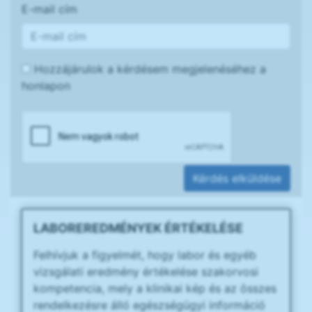
E-mail cím
Hozzájárulok a kérdésem megjelenéséhez a
honlapon
Kérdés elküldése
LABOREREDMÉNYEK ÉRTÉKELÉSE
Felhívjuk a figyelmét, hogy labor és egyéb
vizsgálati eredmény értékelése szakorvosi
kompetencia, mely a klinikai kép és az összes
rendelkezésre álló egészségügyi információ