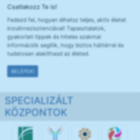
Csatlakozz Te is!
Fedezd fel, hogyan élhetsz teljes, aktív életet
inzulinrezisztenciával! Tapasztalatok,
gyakorlati tippek és hiteles szakmai
információk segítik, hogy biztos háttérrel és
tudatosan alakíthasd az életed.
BELÉPEK!
SPECIALIZÁLT
KÖZPONTOK