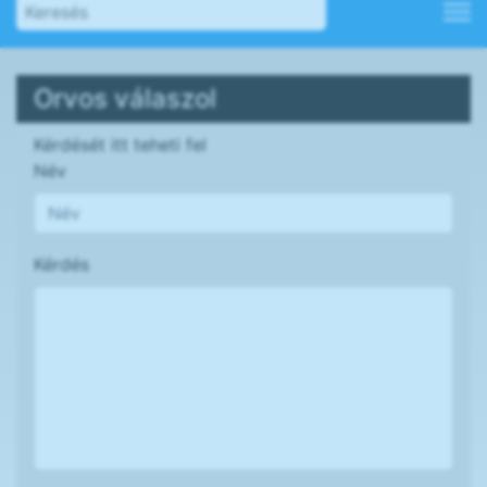
Orvos válaszol
Kérdését itt teheti fel
Név
Kérdés