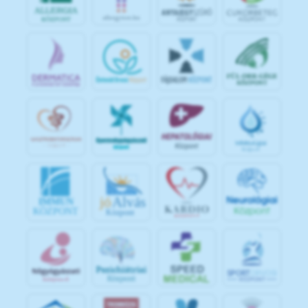
jó
Alvás
IMMUN
KÖZPONT
Központ
S
POR
T
O
R
V
OS
I
KÖ
ZPON
T