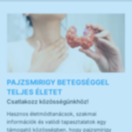
PAJZSMIRIGY BETEGSÉGGEL
TELJES ÉLETET
Csatlakozz közösségünkhöz!
Hasznos életmódtanácsok, szakmai
információk és valódi tapasztalatok egy
támogató közösségben, hogy pajzsmirigy