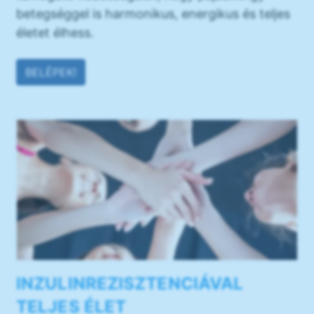
betegséggel is harmonikus, energikus és teljes
életet élhess.
BELÉPEK!
INZULINREZISZTENCIÁVAL
TELJES ÉLET