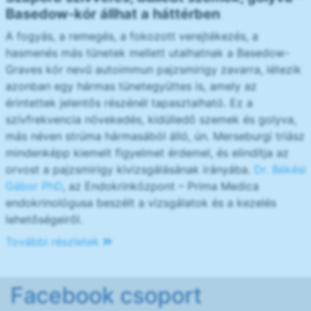
Basedow-kór állhat a háttérben
A fogyás, a remegés, a fokozott verejtékezés, a
hasmenés más tünetek mellett utalhatnak a Basedow-
Graves kór nevű autoimmun pajzsmirigy zavarra, létezik
azonban egy hármas tünetegyüttes is, amely az
érintettek jelentős részénél tapasztalható. Ez a
szívfrekvencia növekedés, kidülledő szemek és golyva,
más néven strúma hármasából álló, ún. Merseburgi triász
mindenképp kiemelt figyelmet érdemel, és elindítja az
orvost a pajzsmirigy kivizsgálásának irányába.
Dr. Békési
Gábor PhD
, az Endokrinközpont – Prima Medica
endokrinológusa beszélt a vizsgálatok és a kezelés
lehetőségeiről.
További részletek
Facebook csoport