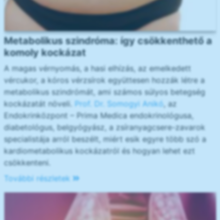
Metabolikus szindróma: így csökkenthető a
komoly kockázat
A magas vérnyomás, a hasi elhízás, az emelkedett
vércukor, a kóros vérzsírok együttesen hozzák létre a
metabolikus szindrómát, ami számos súlyos betegség
kockázatát növeli.
Prof. Dr. Somogyi Anikó
, az
Endokrinközpont – Prima Medica endokrinológusa,
diabetológus, belgyógyász, a zsíranyagcsere-zavarok
specialistája arról beszélt, miért esik egyre több szó a
kardiometabolikus kockázatról és hogyan lehet ezt
csökkenteni.
További részletek