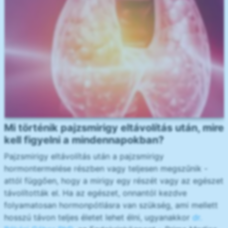
Mi történik pajzsmirigy eltávolítás után, mire
kell figyelni a mindennapokban?
Pajzsmirigy eltávolítás után a pajzsmirigy
hormontermelése részben vagy teljesen megszűnik -
attól függően, hogy a mirigy egy részét vagy az egészet
távolították el. Ha az egészet, onnantól kezdve
folyamatosan hormonpótlásra van szükség, ami mellett
hosszú távon teljes életet lehet élni, ugyanakkor
dr.