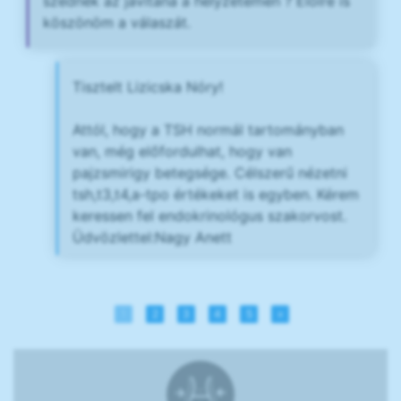
szednék az javitana a helyzetemen ? Elölre is
köszönöm a válaszát.
Tisztelt Lizicska Nóry!
Attól, hogy a TSH normál tartományban
van, még előfordulhat, hogy van
pajzsmirigy betegsége. Célszerű nézetni
tsh,t3,t4,a-tpo értékeket is egyben. Kérem
keressen fel endokrinológus szakorvost.
Üdvözlettel:Nagy Anett
1
2
3
4
5
»