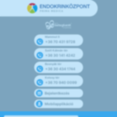
Mammut II
+36 70 431 9728
Széll Kálmán tér
+36 30 141 4242
Bosnyák tér
+36 30 434 1744
Kolosy tér
+36 70 940 0099
Bejelentkezés
Mobilapplikáció