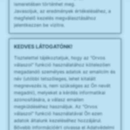
ismeretében történhet meg.
Javasoljuk, az eredmények értékeléséhez, a
megfelelő kezelés megválasztásához
jelentkezzen be vizitre.
KEDVES LÁTOGATÓNK!
Tisztelettel tájékoztatjuk, hogy az "Orvos
válaszol" funkció használatához kötelezően
megadandó személyes adatok az emailcím és
név (utóbbi tetszőleges, lehet kitalált
megnevezés is, nem szükséges az Ön nevét
megadni), melyeket a kérdés informatikai
azonosítására, a válasz emailen
megküldéséhez használjuk. Az "Orvos
válaszol" funkció használatával Ön ezen
adatok általunk kezeléséhez hozzájárul.
Bővebb információért olvassa el Adatvédelmi