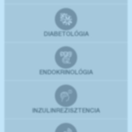
DIABETOLÓGIA
ENDOKRINOLÓGIA
INZULINREZISZTENCIA