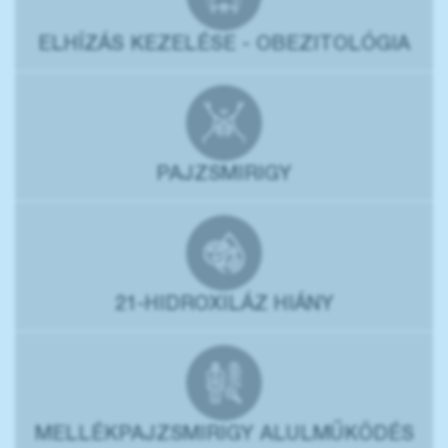
ELHÍZÁS KEZELÉSE - OBEZITOLÓGIA
PAJZSMIRIGY
21-HIDROXILÁZ HIÁNY
MELLÉKPAJZSMIRIGY ALULMŰKÖDÉS