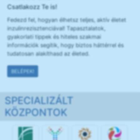
Csatlakozz Te is!
Fedezd fel, hogyan élhetsz teljes, aktív életet
inzulinrezisztenciával! Tapasztalatok,
gyakorlati tippek és hiteles szakmai
információk segítik, hogy biztos háttérrel és
tudatosan alakíthasd az életed.
BELÉPEK!
SPECIALIZÁLT
KÖZPONTOK