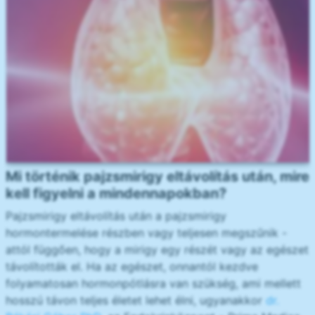
Mi történik pajzsmirigy eltávolítás után, mire
kell figyelni a mindennapokban?
Pajzsmirigy eltávolítás után a pajzsmirigy
hormontermelése részben vagy teljesen megszűnik -
attól függően, hogy a mirigy egy részét vagy az egészet
távolították el. Ha az egészet, onnantól kezdve
folyamatosan hormonpótlásra van szükség, ami mellett
hosszú távon teljes életet lehet élni, ugyanakkor
dr.