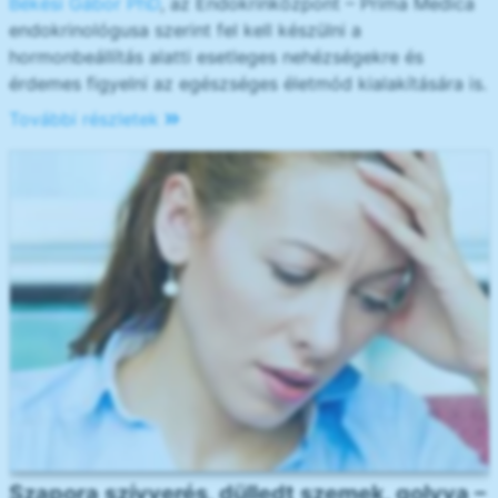
Békési Gábor PhD
, az Endokrinközpont – Prima Medica
endokrinológusa szerint fel kell készülni a
hormonbeállítás alatti esetleges nehézségekre és
érdemes figyelni az egészséges életmód kialakítására is.
További részletek
Szapora szívverés, dülledt szemek, golyva –