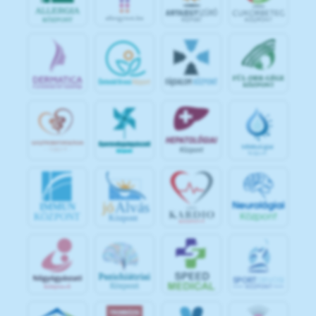
jó
Alvás
IMMUN
KÖZPONT
Központ
S
POR
T
O
R
V
OS
I
KÖ
ZPON
T