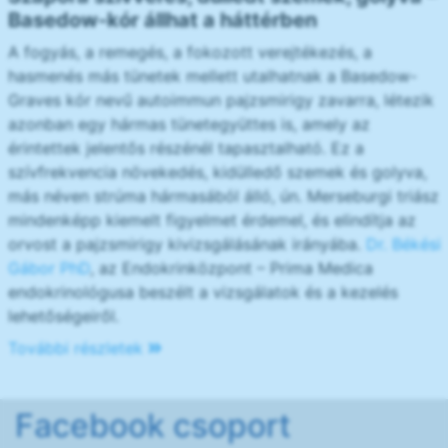
Basedow-kór állhat a háttérben
A fogyás, a remegés, a fokozott verejtékezés, a
hasmenés más tünetek mellett utalhatnak a Basedow-
Graves kór nevű autoimmun pajzsmirigy zavarra, létezik
azonban egy hármas tünetegyüttes is, amely az
érintettek jelentős részénél tapasztalható. Ez a
szívfrekvencia növekedés, kidülledő szemek és golyva,
más néven strúma hármasából álló, ún. Merseburgi triász
mindenképp kiemelt figyelmet érdemel, és elindítja az
orvost a pajzsmirigy kivizsgálásának irányába.
Dr. Békési
Gábor PhD
, az Endokrinközpont – Prima Medica
endokrinológusa beszélt a vizsgálatok és a kezelés
lehetőségeiről.
További részletek
Facebook csoport