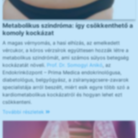
Metabolikus szindróma: így csökkenthető a
komoly kockázat
A magas vérnyomás, a hasi elhízás, az emelkedett
vércukor, a kóros vérzsírok együttesen hozzák létre a
metabolikus szindrómát, ami számos súlyos betegség
kockázatát növeli.
Prof. Dr. Somogyi Anikó
, az
Endokrinközpont – Prima Medica endokrinológusa,
diabetológus, belgyógyász, a zsíranyagcsere-zavarok
specialistája arról beszélt, miért esik egyre több szó a
kardiometabolikus kockázatról és hogyan lehet ezt
csökkenteni.
További részletek