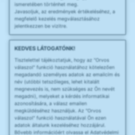
ismeretében történhet meg.
Javasoljuk, az eredmények értékeléséhez, a
megfelelő kezelés megválasztásához
jelentkezzen be vizitre.
KEDVES LÁTOGATÓNK!
Tisztelettel tájékoztatjuk, hogy az "Orvos
válaszol" funkció használatához kötelezően
megadandó személyes adatok az emailcím és
név (utóbbi tetszőleges, lehet kitalált
megnevezés is, nem szükséges az Ön nevét
megadni), melyeket a kérdés informatikai
azonosítására, a válasz emailen
megküldéséhez használjuk. Az "Orvos
válaszol" funkció használatával Ön ezen
adatok általunk kezeléséhez hozzájárul.
Bővebb információért olvassa el Adatvédelmi