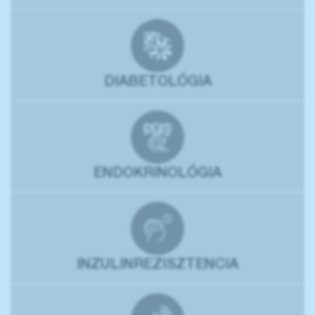
DIABETOLÓGIA
ENDOKRINOLÓGIA
INZULINREZISZTENCIA