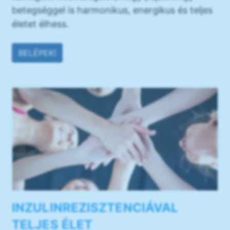
betegséggel is harmonikus, energikus és teljes
életet élhess.
BELÉPEK!
INZULINREZISZTENCIÁVAL
TELJES ÉLET