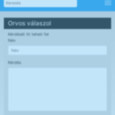
Orvos válaszol
Kérdését itt teheti fel
Név
Kérdés