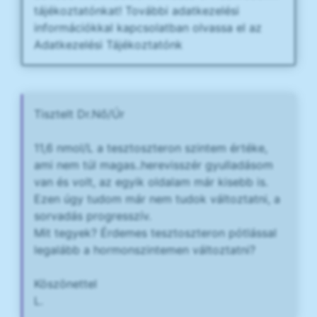
tájékoztatónkat! További adatkezelési
információkkal kapcsolatban olvassa el az
Adatkezelési Tájékoztatónk
Tisztelt Dr.Nő/Úr
11,6 nmol/L a tesztoszteron szintem értéke,
ami nem túl magas..herevisszér gyulladásom
van és volt, az egyik oldalam már kisebb is.
Ezen úgy tudom már nem tudok változtatni, a
sorvadás progresszív.
Mit tegyek? Érdemes tesztoszteron pótlással
legalább a hormonszintemen változtatni?
Köszönettel
L.