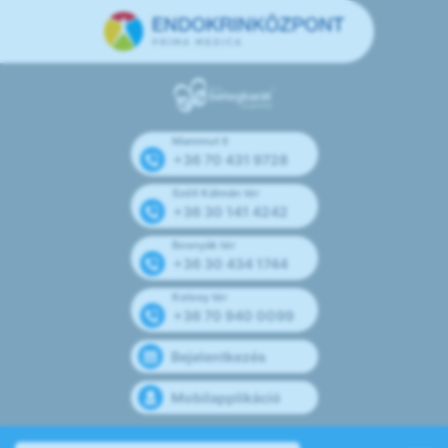
Mammut II
+36 70 431 9728
Széll Kálmán tér
+36 30 141 4242
Bosnyák tér
+36 30 434 1744
Kolosy tér
+36 70 940 0099
Bejelentkezés
Mobilapplikáció