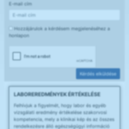
E-mail cím
Hozzájárulok a kérdésem megjelenéséhez a
honlapon
Kérdés elküldése
LABOREREDMÉNYEK ÉRTÉKELÉSE
Felhívjuk a figyelmét, hogy labor és egyéb
vizsgálati eredmény értékelése szakorvosi
kompetencia, mely a klinikai kép és az összes
rendelkezésre álló egészségügyi információ