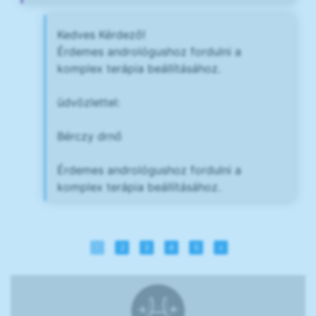
Kedves Kérdező!
Érdemes andrológushoz fordulni a
komplex terápia beállításához.
üdvözlettel:
Bérczy drnő
Érdemes andrológushoz fordulni a
komplex terápia beállításához.
1
2
3
4
5
»