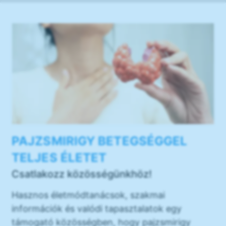
PAJZSMIRIGY BETEGSÉGGEL
TELJES ÉLETET
Csatlakozz közösségünkhöz!
Hasznos életmódtanácsok, szakmai
információk és valódi tapasztalatok egy
támogató közösségben, hogy pajzsmirigy