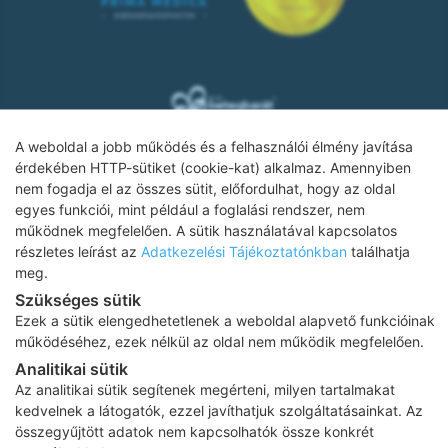
A weboldal a jobb működés és a felhasználói élmény javítása
érdekében HTTP-sütiket (cookie-kat) alkalmaz. Amennyiben
nem fogadja el az összes sütit, előfordulhat, hogy az oldal
Adatkezelési tájékoztató
egyes funkciói, mint például a foglalási rendszer, nem
működnek megfelelően. A sütik használatával kapcsolatos
Impresszum
részletes leírást az
Adatkezelési Tájékoztatónkban
találhatja
meg.
Adatvédelmi tájékoztató
Szükséges sütik
ÁSZF
Ezek a sütik elengedhetetlenek a weboldal alapvető funkcióinak
működéséhez, ezek nélkül az oldal nem működik megfelelően.
Karrier
Analitikai sütik
Az oldalon feltüntetett árak az ÁFÁ-t tartalmazzák!
Az analitikai sütik segítenek megérteni, milyen tartalmakat
A képek a
Shutterstock.com
és a
Canva.com
licence alapján
kedvelnek a látogatók, ezzel javíthatjuk szolgáltatásainkat. Az
kerültek felhasználásra.
összegyűjtött adatok nem kapcsolhatók össze konkrét
Copyright 2026 ©
Prima Medica Egészségközpontok
. Minden jog