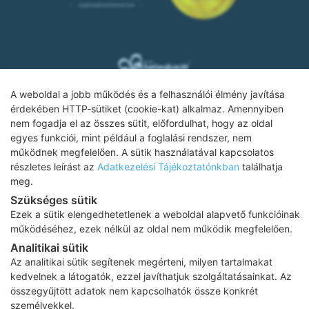
A weboldal a jobb működés és a felhasználói élmény javítása
érdekében HTTP-sütiket (cookie-kat) alkalmaz. Amennyiben
nem fogadja el az összes sütit, előfordulhat, hogy az oldal
Adatkezelési tájékoztató
egyes funkciói, mint például a foglalási rendszer, nem
működnek megfelelően. A sütik használatával kapcsolatos
Impresszum
részletes leírást az
Adatkezelési Tájékoztatónkban
találhatja
meg.
Adatvédelmi tájékoztató
Szükséges sütik
ÁSZF
Ezek a sütik elengedhetetlenek a weboldal alapvető funkcióinak
működéséhez, ezek nélkül az oldal nem működik megfelelően.
Karrier
Analitikai sütik
Az oldalon feltüntetett árak az ÁFÁ-t tartalmazzák!
Az analitikai sütik segítenek megérteni, milyen tartalmakat
A képek a
Shutterstock.com
és a
Canva.com
licence alapján
kedvelnek a látogatók, ezzel javíthatjuk szolgáltatásainkat. Az
kerültek felhasználásra.
összegyűjtött adatok nem kapcsolhatók össze konkrét
Copyright 2026 ©
Prima Medica Egészségközpontok
. Minden jog
személyekkel.