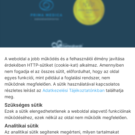
A weboldal a jobb működés és a felhasználói élmény javítása
érdekében HTTP-sütiket (cookie-kat) alkalmaz. Amennyiben
nem fogadja el az összes sütit, előfordulhat, hogy az oldal
Adatkezelési tájékoztató
egyes funkciói, mint például a foglalási rendszer, nem
működnek megfelelően. A sütik használatával kapcsolatos
Impresszum
részletes leírást az
Adatkezelési Tájékoztatónkban
találhatja
meg.
Adatvédelmi tájékoztató
Szükséges sütik
ÁSZF
Ezek a sütik elengedhetetlenek a weboldal alapvető funkcióinak
működéséhez, ezek nélkül az oldal nem működik megfelelően.
Karrier
Analitikai sütik
Az oldalon feltüntetett árak az ÁFÁ-t tartalmazzák!
Az analitikai sütik segítenek megérteni, milyen tartalmakat
A képek a
Shutterstock.com
és a
Canva.com
licence alapján