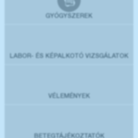
GYÓGYSZEREK
LABOR- ÉS KÉPALKOTÓ VIZSGÁLATOK
VÉLEMÉNYEK
BETEGTÁJÉKOZTATÓK