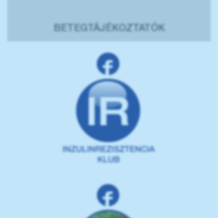
BETEGTÁJÉKOZTATÓK