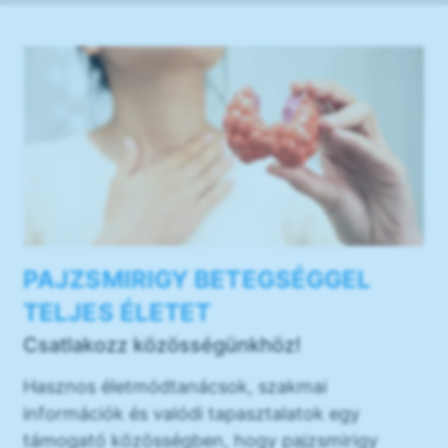
PAJZSMIRIGY BETEGSÉGGEL
TELJES ÉLETET
Csatlakozz közösségünkhöz!
Hasznos életmódtanácsok, szakmai
információk és valódi tapasztalatok egy
támogató közösségben, hogy pajzsmirigy