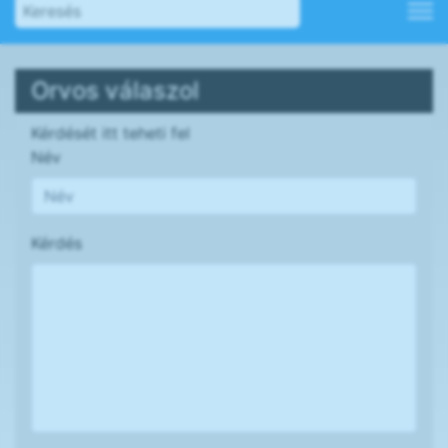
Orvos válaszol
Kérdését itt teheti fel
Név
Kérdés