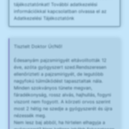
tájékoztatónkat! További adatkezelési
információkkal kapcsolatban olvassa el az
Adatkezelési Tájékoztatónk
Tisztelt Doktor Úr/Nő!
Édesanyám pajzsmirigyét eltávolították 12
éve, azóta gyógyszert szed.Rendszeresen
ellenőrizteti a pajzsmirigyét, de legutóbb
nagyfokú túlműködést tapasztaltak nála.
Minden szokványos tünete megvan,
fáradékonyság, rossz alvás, hajhullás, fogyni
viszont nem fogyott. A körzeti orvos szerint
most 2 hétig ne szedje a gyógyszerét és újra
nézessék meg.
Nem lesz baj abból, ha hirtelen elhagyja a