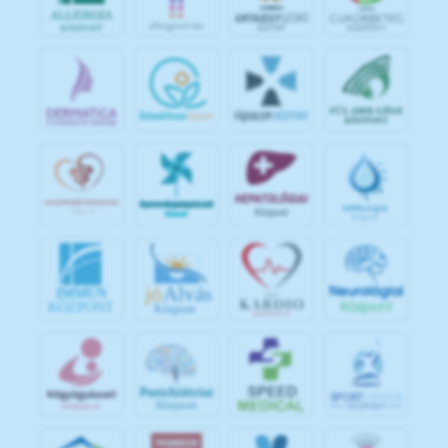
jó
Alvás
IMMUN
KÖZPONT
Központ
S
POR
T
O
R
V
OS
I
KÖ
ZPON
T