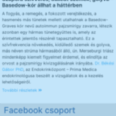
Basedow-kór állhat a háttérben
A fogyás, a remegés, a fokozott verejtékezés, a
hasmenés más tünetek mellett utalhatnak a Basedow-
Graves kór nevű autoimmun pajzsmirigy zavarra, létezik
azonban egy hármas tünetegyüttes is, amely az
érintettek jelentős részénél tapasztalható. Ez a
szívfrekvencia növekedés, kidülledő szemek és golyva,
más néven strúma hármasából álló, ún. Merseburgi triász
mindenképp kiemelt figyelmet érdemel, és elindítja az
orvost a pajzsmirigy kivizsgálásának irányába.
Dr. Békési
Gábor PhD
, az Endokrinközpont – Prima Medica
endokrinológusa beszélt a vizsgálatok és a kezelés
lehetőségeiről.
További részletek
Facebook csoport