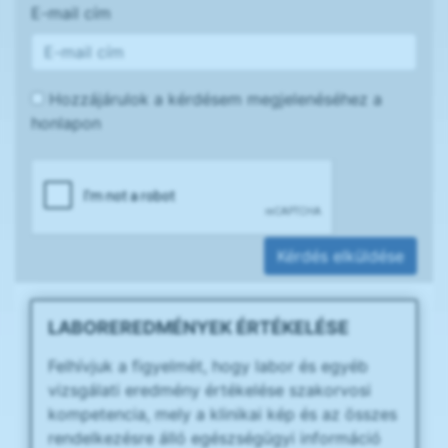
E-mail cím
Hozzájárulok a kérdésem megjelenéséhez a
honlapon
Kérdés elküldése
LABOREREDMÉNYEK ÉRTÉKELÉSE
Felhívjuk a figyelmét, hogy labor és egyéb
vizsgálati eredmény értékelése szakorvosi
kompetencia, mely a klinikai kép és az összes
rendelkezésre álló egészségügyi információ