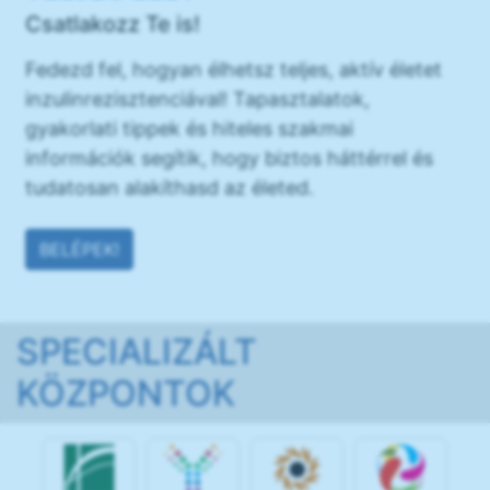
Csatlakozz Te is!
Fedezd fel, hogyan élhetsz teljes, aktív életet
inzulinrezisztenciával! Tapasztalatok,
gyakorlati tippek és hiteles szakmai
információk segítik, hogy biztos háttérrel és
tudatosan alakíthasd az életed.
BELÉPEK!
SPECIALIZÁLT
KÖZPONTOK