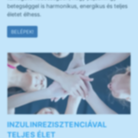
betegséggel is harmonikus, energikus és teljes
életet élhess.
BELÉPEK!
INZULINREZISZTENCIÁVAL
TELJES ÉLET