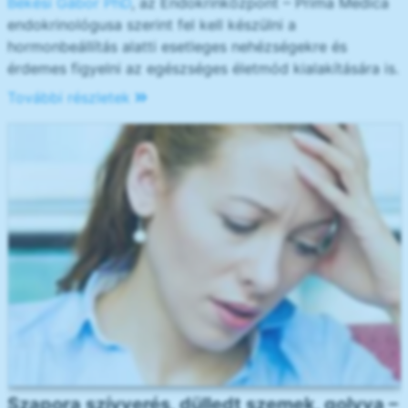
Békési Gábor PhD
, az Endokrinközpont – Prima Medica
endokrinológusa szerint fel kell készülni a
hormonbeállítás alatti esetleges nehézségekre és
érdemes figyelni az egészséges életmód kialakítására is.
További részletek
Szapora szívverés, dülledt szemek, golyva –