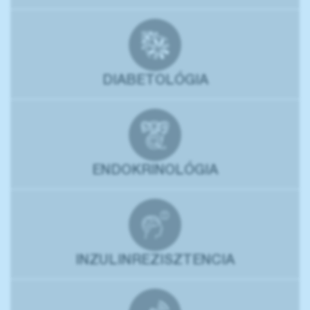
DIABETOLÓGIA
ENDOKRINOLÓGIA
INZULINREZISZTENCIA