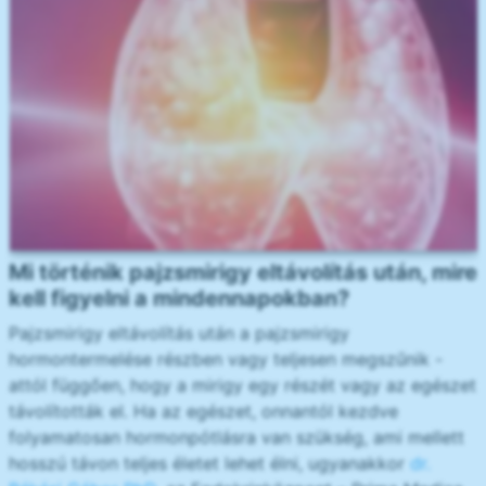
Mi történik pajzsmirigy eltávolítás után, mire
kell figyelni a mindennapokban?
Pajzsmirigy eltávolítás után a pajzsmirigy
hormontermelése részben vagy teljesen megszűnik -
attól függően, hogy a mirigy egy részét vagy az egészet
távolították el. Ha az egészet, onnantól kezdve
folyamatosan hormonpótlásra van szükség, ami mellett
hosszú távon teljes életet lehet élni, ugyanakkor
dr.