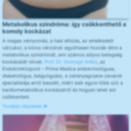
Metabolikus szindróma: így csökkenthető a
komoly kockázat
A magas vérnyomás, a hasi elhízás, az emelkedett
vércukor, a kóros vérzsírok együttesen hozzák létre a
metabolikus szindrómát, ami számos súlyos betegség
kockázatát növeli.
Prof. Dr. Somogyi Anikó
, az
Endokrinközpont – Prima Medica endokrinológusa,
diabetológus, belgyógyász, a zsíranyagcsere-zavarok
specialistája arról beszélt, miért esik egyre több szó a
kardiometabolikus kockázatról és hogyan lehet ezt
csökkenteni.
További részletek