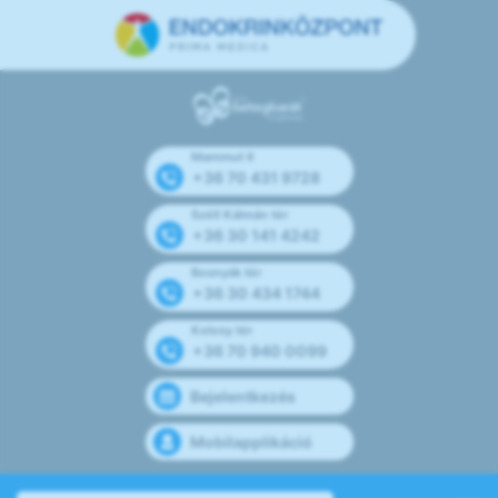
Mammut II
+36 70 431 9728
Széll Kálmán tér
+36 30 141 4242
Bosnyák tér
+36 30 434 1744
Kolosy tér
+36 70 940 0099
Bejelentkezés
Mobilapplikáció