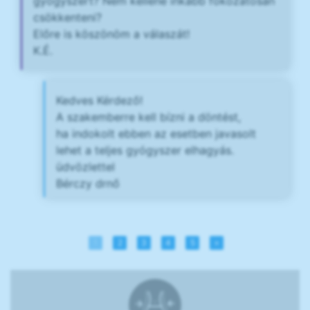
gyógyszert? Nem kellene inkább fokozatosan
csökkenteni?
Előre is köszönöm a válaszát!
K.É.
Kedves Kérdező!
A szakemberre kell bízni a döntést,
ha indokolt ebben az esetben javasolt
lehet a teljes gyógyszer elhagyás.
üdvözlettel
Bérczy drnő
1
2
3
4
5
»