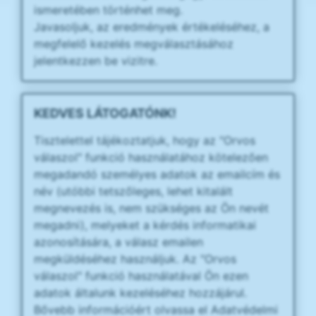
ismeretében történhet meg.
Javasoljuk, az eredmények értékeléséhez, a
megfelelő kezelés megválasztásához
jelentkezzen be vizitre.
KEDVES LÁTOGATÓNK!
Tisztelettel tájékoztatjuk, hogy az "Orvos
válaszol" funkció használatához kötelezően
megadandó személyes adatok az emailcím és
név (utóbbi tetszőleges, lehet kitalált
megnevezés is, nem szükséges az Ön nevét
megadni), melyeket a kérdés informatikai
azonosítására, a válasz emailen
megküldéséhez használjuk. Az "Orvos
válaszol" funkció használatával Ön ezen
adatok általunk kezeléséhez hozzájárul.
Bővebb információért olvassa el Adatvédelmi