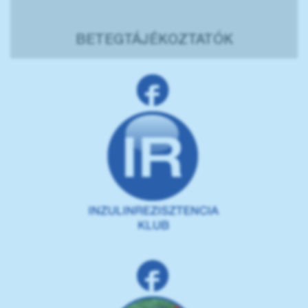
BETEGTÁJÉKOZTATÓK