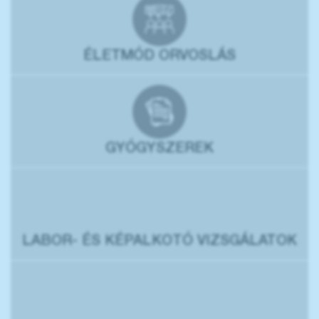
ÉLETMÓD ORVOSLÁS
GYÓGYSZEREK
LABOR- ÉS KÉPALKOTÓ VIZSGÁLATOK