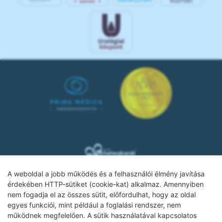
A weboldal a jobb működés és a felhasználói élmény javítása
érdekében HTTP-sütiket (cookie-kat) alkalmaz. Amennyiben
nem fogadja el az összes sütit, előfordulhat, hogy az oldal
Adatkezelési tájékoztató
egyes funkciói, mint például a foglalási rendszer, nem
működnek megfelelően. A sütik használatával kapcsolatos
Impresszum