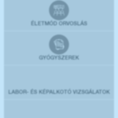
ÉLETMÓD ORVOSLÁS
GYÓGYSZEREK
LABOR- ÉS KÉPALKOTÓ VIZSGÁLATOK