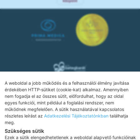
A weboldal a jobb működés és a felhasználói élmény javítása
érdekében HTTP-sütiket (cookie-kat) alkalmaz. Amennyiben
nem fogadja el az összes sütit, előfordulhat, hogy az oldal
Adatkezelési tájékoztató
egyes funkciói, mint például a foglalási rendszer, nem
működnek megfelelően. A sütik használatával kapcsolatos
Impresszum
részletes leírást az
Adatkezelési Tájékoztatónkban
találhatja
Adatvédelmi tájékoztató
meg.
Szükséges sütik
ÁSZF
Ezek a sütik elengedhetetlenek a weboldal alapvető funkcióinak