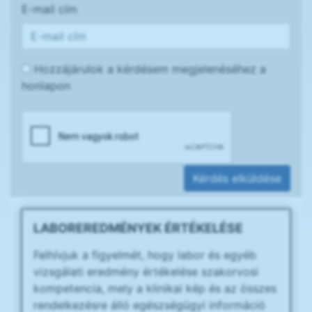
E-mail cím
Hozzájárulok a kérdésem megjelenéséhez a
honlapon
Kérdés elküldése
LABOREREDMÉNYEK ÉRTÉKELÉSE
Felhívjuk a figyelmét, hogy labor és egyéb
vizsgálati eredmény értékelése szakorvosi
kompetencia, mely a klinikai kép és az összes
rendelkezésre álló egészségügyi információ