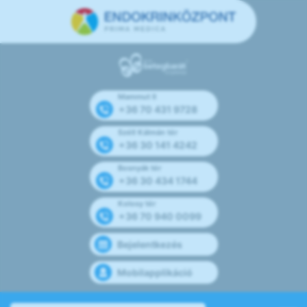
Mammut II
+36 70 431 9728
Széll Kálmán tér
+36 30 141 4242
Bosnyák tér
+36 30 434 1744
Kolosy tér
+36 70 940 0099
Bejelentkezés
Mobilapplikáció