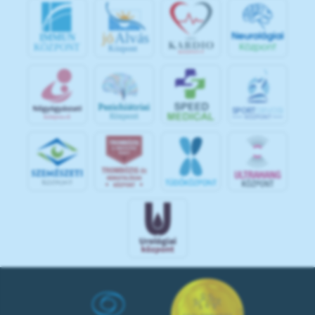
jó
Alvás
IMMUN
KÖZPONT
Központ
S
POR
T
O
R
V
OS
I
KÖ
ZPON
T