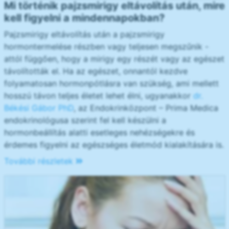
Mi történik pajzsmirigy eltávolítás után, mire
kell figyelni a mindennapokban?
Pajzsmirigy eltávolítás után a pajzsmirigy
hormontermelése részben vagy teljesen megszűnik -
attól függően, hogy a mirigy egy részét vagy az egészet
távolították el. Ha az egészet, onnantól kezdve
folyamatosan hormonpótlásra van szükség, ami mellett
hosszú távon teljes életet lehet élni, ugyanakkor
dr.
Békési Gábor PhD
, az Endokrinközpont – Prima Medica
endokrinológusa szerint fel kell készülni a
hormonbeállítás alatti esetleges nehézségekre és
érdemes figyelni az egészséges életmód kialakítására is.
További részletek