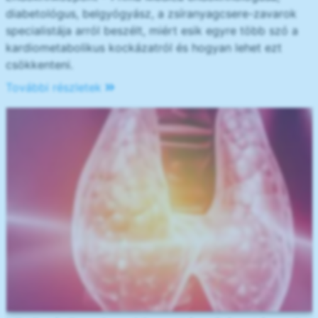
diabetológus, belgyógyász, a zsíranyagcsere-zavarok
specialistája arról beszélt, miért esik egyre több szó a
kardiometabolikus kockázatról és hogyan lehet ezt
csökkenteni.
További részletek