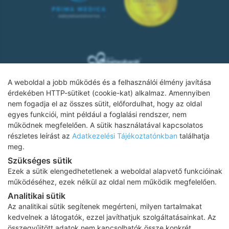
A weboldal a jobb működés és a felhasználói élmény javítása
érdekében HTTP-sütiket (cookie-kat) alkalmaz. Amennyiben
nem fogadja el az összes sütit, előfordulhat, hogy az oldal
Adatkezelési tájékoztató
egyes funkciói, mint például a foglalási rendszer, nem
működnek megfelelően. A sütik használatával kapcsolatos
Impresszum
részletes leírást az
Adatkezelési Tájékoztatónkban
találhatja
meg.
Adatvédelmi tájékoztató
Szükséges sütik
ÁSZF
Ezek a sütik elengedhetetlenek a weboldal alapvető funkcióinak
működéséhez, ezek nélkül az oldal nem működik megfelelően.
Karrier
Analitikai sütik
Az oldalon feltüntetett árak az ÁFÁ-t tartalmazzák!
Az analitikai sütik segítenek megérteni, milyen tartalmakat
A képek a
Shutterstock.com
és a
Canva.com
licence alapján
kedvelnek a látogatók, ezzel javíthatjuk szolgáltatásainkat. Az
kerültek felhasználásra.
összegyűjtött adatok nem kapcsolhatók össze konkrét