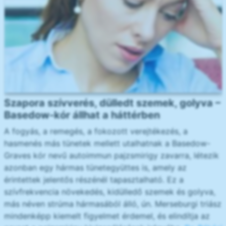
Szapora szívverés, dülledt szemek, golyva –
Basedow-kór állhat a háttérben
A fogyás, a remegés, a fokozott verejtékezés, a
hasmenés más tünetek mellett utalhatnak a Basedow-
Graves kór nevű autoimmun pajzsmirigy zavarra, létezik
azonban egy hármas tünetegyüttes is, amely az
érintettek jelentős részénél tapasztalható. Ez a
szívfrekvencia növekedés, kidülledő szemek és golyva,
más néven strúma hármasából álló, ún. Merseburgi triász
mindenképp kiemelt figyelmet érdemel, és elindítja az