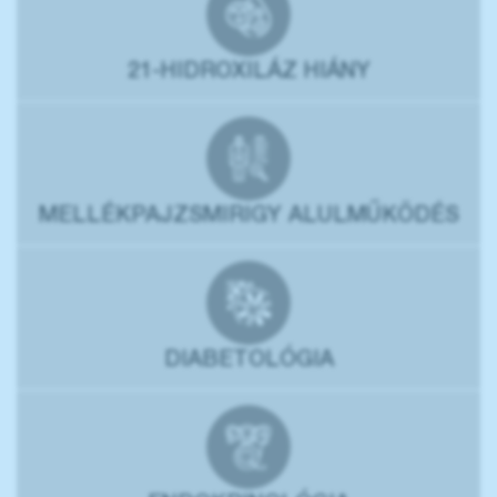
21-HIDROXILÁZ HIÁNY
MELLÉKPAJZSMIRIGY ALULMŰKÖDÉS
DIABETOLÓGIA