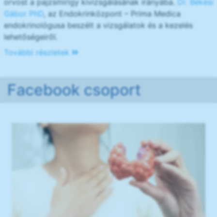
orvost a pajzsmirigy kivizsgálásának irányába.
Dr. Békési
Gábor PhD
, az Endokrinközpont – Prima Medica
endokrinológusa beszélt a vizsgálatok és a kezelés
lehetőségeiről.
További részletek
Facebook csoport