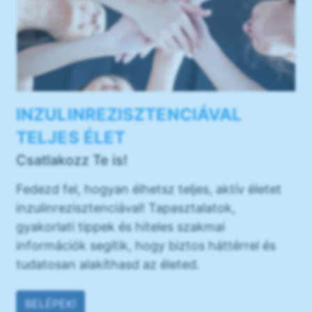
INZULINREZISZTENCIÁVAL
TELJES ÉLET
Csatlakozz Te is!
Fedezd fel, hogyan élhetsz teljes, aktív életet
inzulinrezisztenciával! Tapasztalatok,
gyakorlati tippek és hiteles szakmai
információk segítik, hogy biztos háttérrel és
tudatosan alakíthasd az életed.
BELÉPEK!