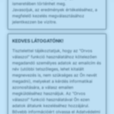
ismeretében történhet meg.
Javasoljuk, az eredmények értékeléséhez, a
megfelelő kezelés megválasztásához
jelentkezzen be vizitre.
KEDVES LÁTOGATÓNK!
Tisztelettel tájékoztatjuk, hogy az "Orvos
válaszol" funkció használatához kötelezően
megadandó személyes adatok az emailcím és
név (utóbbi tetszőleges, lehet kitalált
megnevezés is, nem szükséges az Ön nevét
megadni), melyeket a kérdés informatikai
azonosítására, a válasz emailen
megküldéséhez használjuk. Az "Orvos
válaszol" funkció használatával Ön ezen
adatok általunk kezeléséhez hozzájárul.
Bővebb információért olvassa el Adatvédelmi