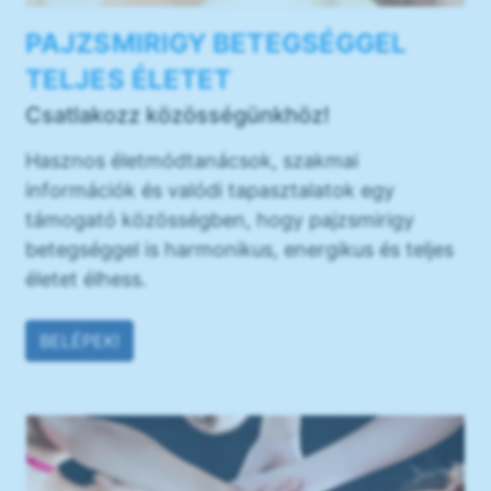
PAJZSMIRIGY BETEGSÉGGEL
TELJES ÉLETET
Csatlakozz közösségünkhöz!
Hasznos életmódtanácsok, szakmai
információk és valódi tapasztalatok egy
támogató közösségben, hogy pajzsmirigy
betegséggel is harmonikus, energikus és teljes
életet élhess.
BELÉPEK!