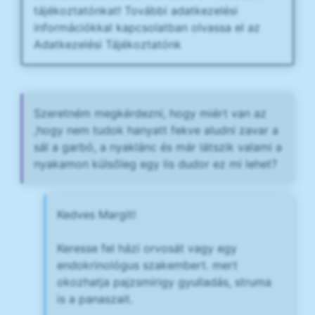
tájékoztatónkat! További adatkezelési
információkkal kapcsolatban olvassa el az
Adatkezelési Tájékoztatónk
Szeretném megkérdezni, hogy miért van az
,hogy nem tudok hanyatt fekve aludni zavar a
sál a garbó, a nyaklánc és már látszik valami a
nyakamon külsőleg egy lis dudor ez mi lehet?
Kedves Margit!
Keresse fel házi orvosát vagy egy
endokrinológus szakembert. mert
okozhatja pajzsmirigy gyulladás, struma
is a panaszait.