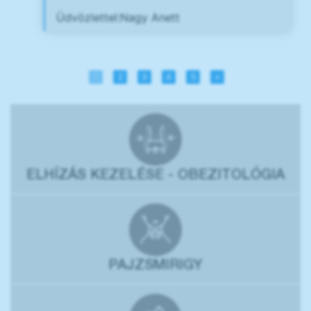
Üdvözlettel:Nagy Anett
1
2
3
4
5
»
ELHÍZÁS KEZELÉSE - OBEZITOLÓGIA
PAJZSMIRIGY