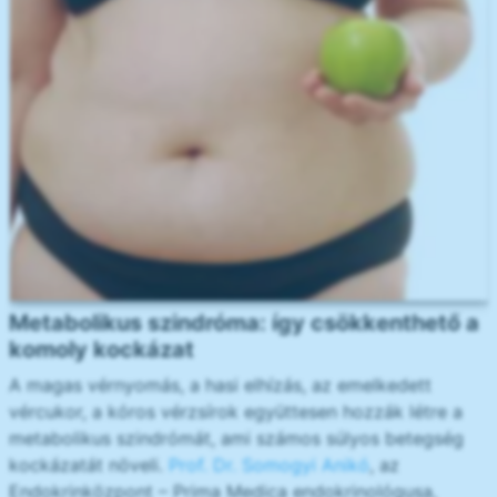
Metabolikus szindróma: így csökkenthető a
komoly kockázat
A magas vérnyomás, a hasi elhízás, az emelkedett
vércukor, a kóros vérzsírok együttesen hozzák létre a
metabolikus szindrómát, ami számos súlyos betegség
kockázatát növeli.
Prof. Dr. Somogyi Anikó
, az
Endokrinközpont – Prima Medica endokrinológusa,