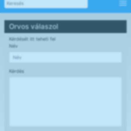
Orvos válaszol
Kérdését itt teheti fel
Név
Kérdés