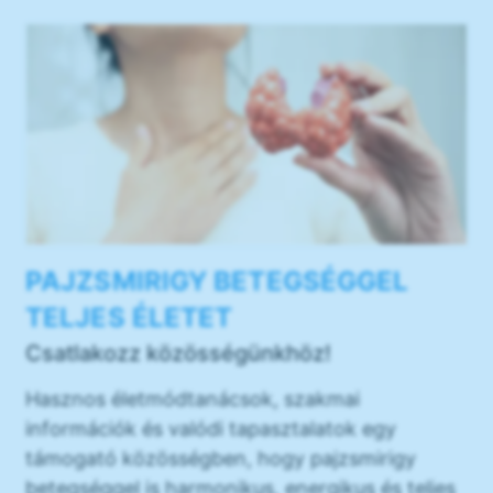
PAJZSMIRIGY BETEGSÉGGEL
TELJES ÉLETET
Csatlakozz közösségünkhöz!
Hasznos életmódtanácsok, szakmai
információk és valódi tapasztalatok egy
támogató közösségben, hogy pajzsmirigy
betegséggel is harmonikus, energikus és teljes