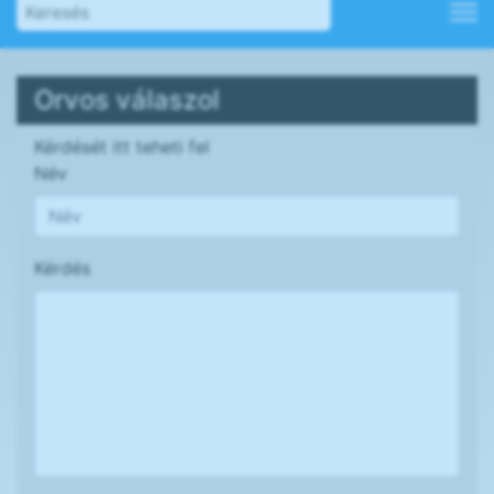
Orvos válaszol
Kérdését itt teheti fel
Név
Kérdés