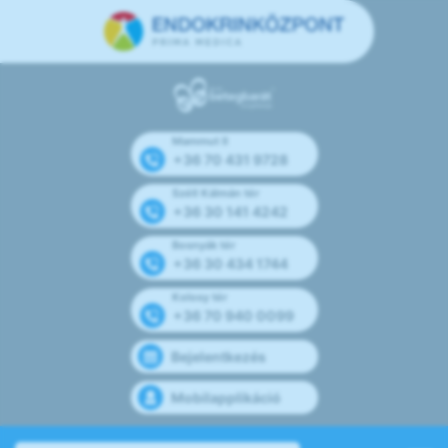
Mammut II
+36 70 431 9728
Széll Kálmán tér
+36 30 141 4242
Bosnyák tér
+36 30 434 1744
Kolosy tér
+36 70 940 0099
Bejelentkezés
Mobilapplikáció