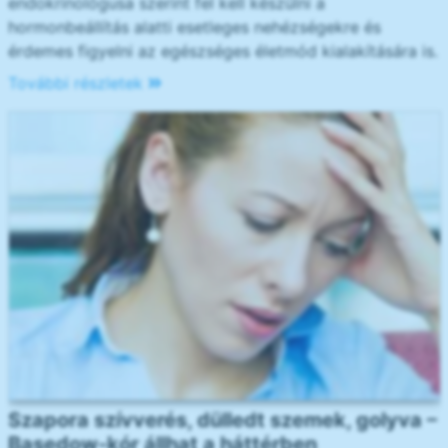
endokrinológusa szerint fel kell készülni a
hormonbeállítás alatti esetleges nehézségekre és
érdemes figyelni az egészséges életmód kialakítására is.
További részletek
Szapora szívverés, dülledt szemek, golyva –
Basedow-kór állhat a háttérben