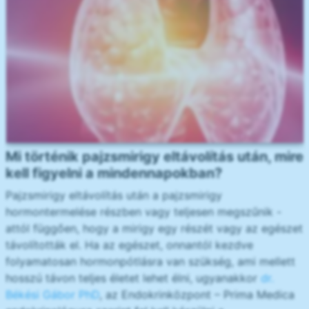
Mi történik pajzsmirigy eltávolítás után, mire
kell figyelni a mindennapokban?
Pajzsmirigy eltávolítás után a pajzsmirigy
hormontermelése részben vagy teljesen megszűnik -
attól függően, hogy a mirigy egy részét vagy az egészet
távolították el. Ha az egészet, onnantól kezdve
folyamatosan hormonpótlásra van szükség, ami mellett
hosszú távon teljes életet lehet élni, ugyanakkor
dr.
Békési Gábor PhD
, az Endokrinközpont – Prima Medica