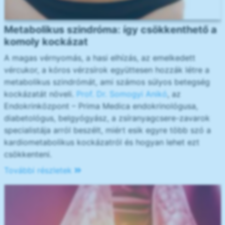
Metabolikus szindróma: így csökkenthető a
komoly kockázat
A magas vérnyomás, a hasi elhízás, az emelkedett
vércukor, a kóros vérzsírok együttesen hozzák létre a
metabolikus szindrómát, ami számos súlyos betegség
kockázatát növeli.
Prof. Dr. Somogyi Anikó
, az
Endokrinközpont – Prima Medica endokrinológusa,
diabetológus, belgyógyász, a zsíranyagcsere-zavarok
specialistája arról beszélt, miért esik egyre több szó a
kardiometabolikus kockázatról és hogyan lehet ezt
csökkenteni.
További részletek