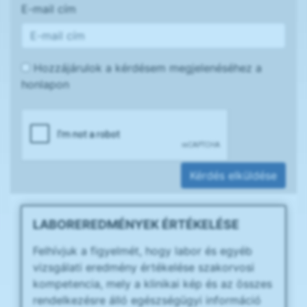
E-mail cím
Hozzájárulok a kérdésem megjelenéséhez a
honlapon
Kérdés elküldése
LABOREREDMÉNYEK ÉRTÉKELÉSE
Felhívjuk a figyelmét, hogy labor és egyéb
vizsgálati eredmény értékelése szakorvosi
kompetencia, mely a klinikai kép és az összes
rendelkezésre álló egészségügyi információ