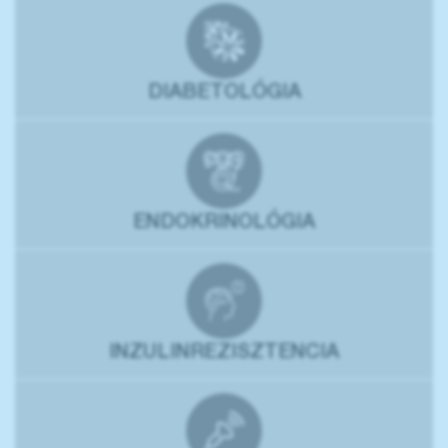
DIABETOLÓGIA
ENDOKRINOLÓGIA
INZULINREZISZTENCIA