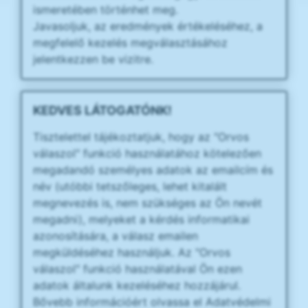
ismeretében történhet meg.
Javasoljuk, az eredmények értékeléséhez, a
megfelelő kezelés megválasztásához
jelentkezzen be vizitre.
KEDVES LÁTOGATÓNK!
Tisztelettel tájékoztatjuk, hogy az "Orvos
válaszol" funkció használatához kötelezően
megadandó személyes adatok az emailcím és
név (utóbbi tetszőleges, lehet kitalált
megnevezés is, nem szükséges az Ön nevét
megadni), melyeket a kérdés informatikai
azonosítására, a válasz emailen
megküldéséhez használjuk. Az "Orvos
válaszol" funkció használatával Ön ezen
adatok általunk kezeléséhez hozzájárul.
Bővebb információért olvassa el Adatvédelmi