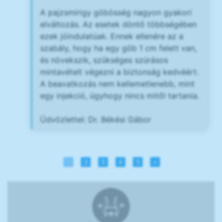
A pajzsmirigy göbösség nagyon gyakori
elváltozás. Az esetek döntő többségében
ezek jóindulatúak. Ennek ellenére az a
szabály, hogy ha egy göb 1 cm felett van,
és növekszik, szükséges szúrásos
mintavételt végezni a biztonság kedvéért.
A beavatkozás nem kellemetlenebb, mint
egy injekció, úgyhogy nincs mitől tartania.
Üdvözlettel: Dr. Békési Gábor
1
2
3
4
5
»