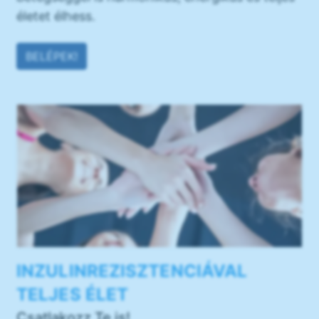
életet élhess.
BELÉPEK!
INZULINREZISZTENCIÁVAL
TELJES ÉLET
Csatlakozz Te is!