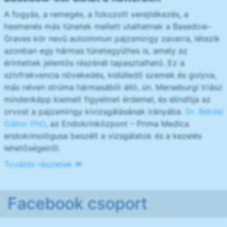
A fogyás, a remegés, a fokozott verejtékezés, a
hasmenés más tünetek mellett utalhatnak a Basedow-
Graves kór nevű autoimmun pajzsmirigy zavarra, létezik
azonban egy hármas tünetegyüttes is, amely az
érintettek jelentős részénél tapasztalható. Ez a
szívfrekvencia növekedés, kidülledő szemek és golyva,
más néven strúma hármasából álló, ún. Merseburgi triász
mindenképp kiemelt figyelmet érdemel, és elindítja az
orvost a pajzsmirigy kivizsgálásának irányába.
Dr. Békési
Gábor PhD
, az Endokrinközpont – Prima Medica
endokrinológusa beszélt a vizsgálatok és a kezelés
lehetőségeiről.
További részletek
Facebook csoport