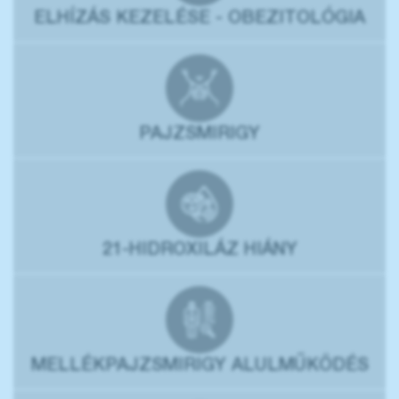
ELHÍZÁS KEZELÉSE - OBEZITOLÓGIA
PAJZSMIRIGY
21-HIDROXILÁZ HIÁNY
MELLÉKPAJZSMIRIGY ALULMŰKÖDÉS