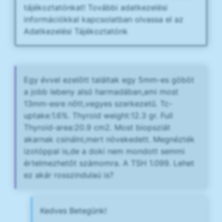
tájékoztatónkat! További adatkezelési
információkkal kapcsolatban olvassa el az
Adatkezelési Tájékoztatónk
Egy évvel ezelőtt találtak egy 5mm-es göböt
a jobb lebeny alsó harmadában,ami most
13mm-esre nőtt,vegyes szerkezetű. Tc-
uptake:1.6%. Thyroid weight:12.3 gr. Full
Thyroid-area:20.9 cm2. Most biopsziát
akarnak csinálni,mert növekedett. Megnézték
izotóppal is,de a doki nem mondott semmi
értelmezhetőt számomra. A TSH 1.099. Lehet
ez akár rosszindulaú is?
Kedves Betegünk!