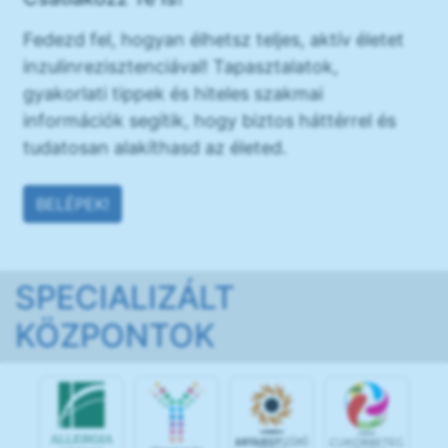
Fedezd fel, hogyan élhetsz teljes, aktív életet
inzulinrezisztenciával! Tapasztalatok,
gyakorlati tippek és hiteles szakmai
információk segítik, hogy biztos háttérrel és
tudatosan alakíthasd az életed.
BELÉPEK!
SPECIALIZÁLT
KÖZPONTOK