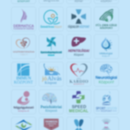
jó
Alvás
IMMUN
KÖZPONT
Központ
S
POR
T
O
R
V
OS
I
KÖ
ZPON
T