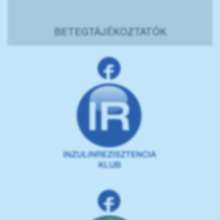
BETEGTÁJÉKOZTATÓK