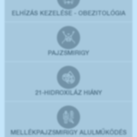
ELHÍZÁS KEZELÉSE - OBEZITOLÓGIA
PAJZSMIRIGY
21-HIDROXILÁZ HIÁNY
MELLÉKPAJZSMIRIGY ALULMŰKÖDÉS