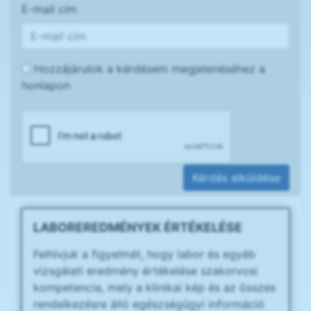
E-mail cím
Hozzájárulok a kérdésem megjelenéséhez a
honlapon
Kérdés elküldése
LABOREREDMÉNYEK ÉRTÉKELÉSE
Felhívjuk a figyelmét, hogy labor és egyéb
vizsgálati eredmény értékelése szakorvosi
kompetencia, mely a klinikai kép és az összes
rendelkezésre álló egészségügyi információ