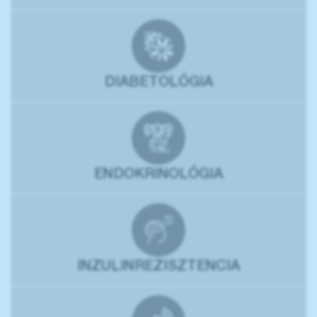
DIABETOLÓGIA
ENDOKRINOLÓGIA
INZULINREZISZTENCIA