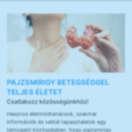
PAJZSMIRIGY BETEGSÉGGEL
TELJES ÉLETET
Csatlakozz közösségünkhöz!
Hasznos életmódtanácsok, szakmai
információk és valódi tapasztalatok egy
támogató közösségben, hogy pajzsmirigy