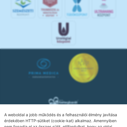
A weboldal a jobb működés és a felhasználói élmény javítása
érdekében HTTP-sütiket (cookie-kat) alkalmaz. Amennyiben
nem fogadja el az összes sütit, előfordulhat, hogy az oldal