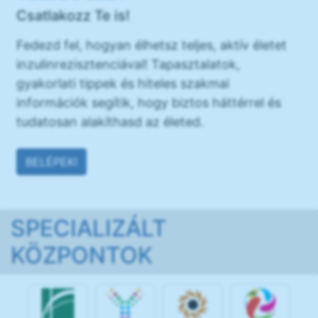
Csatlakozz Te is!
Fedezd fel, hogyan élhetsz teljes, aktív életet
inzulinrezisztenciával! Tapasztalatok,
gyakorlati tippek és hiteles szakmai
információk segítik, hogy biztos háttérrel és
tudatosan alakíthasd az életed.
BELÉPEK!
SPECIALIZÁLT
KÖZPONTOK