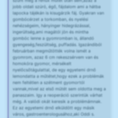
szünt meg a reflux műtét után sem,azaz a
jobb oldali szúró, égő, fájdalom ami a hátba
lapocka tájékán is kisugárzik fáj. Gyakran van
gombócérzet a torkomban, és nyelési
nehézségeim, hányinger hidegrázással,
ingerültség,ami magától jön és mintha
gombóc lenne a gyomromban is, állandó
gyengeség,feszültség, puffadás. Igazándiból
februárban megműtötték volna ismét a
gyomrom, azaz 6 cm rekeszsérvem van és
homokóra gyomor, mérsékelt
nyelőcsőtágulattal, de egy egyetemi drnő
lemondatta a műtétet,hogy ezek a problémák
nem feltétlen a szétment gyomortól
vannak,mivel az első mütét sem oldotta meg a
panaszaim. Igy a reoperáció szerintük várhat
még. A valódi okát keresik a problémámnak.
Ez az egyetemi drnő elküldött egy másik
város, gastroenterologusához,aki Oddi s.