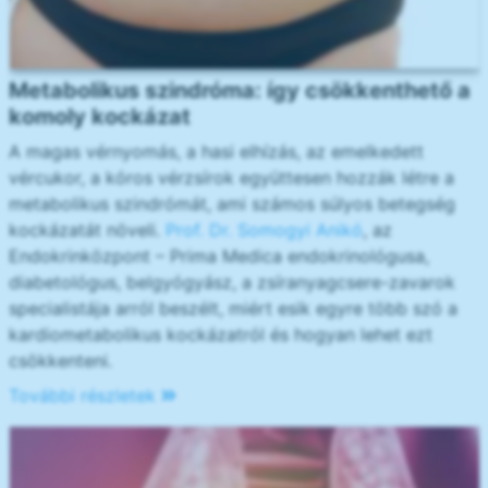
Metabolikus szindróma: így csökkenthető a
komoly kockázat
A magas vérnyomás, a hasi elhízás, az emelkedett
vércukor, a kóros vérzsírok együttesen hozzák létre a
metabolikus szindrómát, ami számos súlyos betegség
kockázatát növeli.
Prof. Dr. Somogyi Anikó
, az
Endokrinközpont – Prima Medica endokrinológusa,
diabetológus, belgyógyász, a zsíranyagcsere-zavarok
specialistája arról beszélt, miért esik egyre több szó a
kardiometabolikus kockázatról és hogyan lehet ezt
csökkenteni.
További részletek