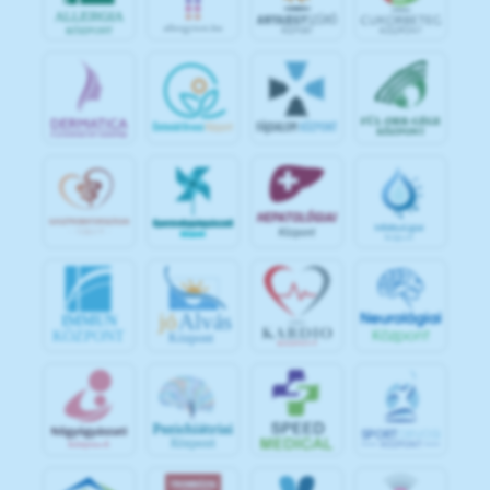
jó
Alvás
IMMUN
KÖZPONT
Központ
S
POR
T
O
R
V
OS
I
KÖ
ZPON
T