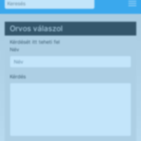
Orvos válaszol
Kérdését itt teheti fel
Név
Kérdés