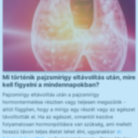
Mi történik pajzsmirigy eltávolítás után, mire
kell figyelni a mindennapokban?
Pajzsmirigy eltávolítás után a pajzsmirigy
hormontermelése részben vagy teljesen megszűnik -
attól függően, hogy a mirigy egy részét vagy az egészet
távolították el. Ha az egészet, onnantól kezdve
folyamatosan hormonpótlásra van szükség, ami mellett
hosszú távon teljes életet lehet élni, ugyanakkor
dr.