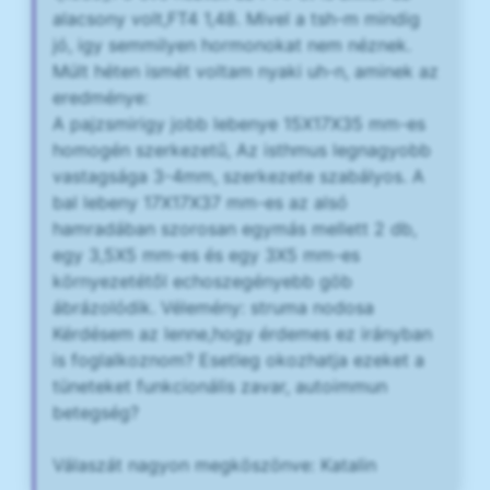
alacsony volt,FT4 1,48. Mivel a tsh-m mindig
jó, igy semmilyen hormonokat nem néznek.
Múlt héten ismét voltam nyaki uh-n, aminek az
eredménye:
A pajzsmirigy jobb lebenye 15X17X35 mm-es
homogén szerkezetű, Az isthmus legnagyobb
vastagsága 3-4mm, szerkezete szabályos. A
bal lebeny 17X17X37 mm-es az alsó
hamradában szorosan egymás mellett 2 db,
egy 3,5X5 mm-es és egy 3X5 mm-es
környezetétől echoszegényebb göb
ábrázolódik. Vélemény: struma nodosa
Kérdésem az lenne,hogy érdemes ez irányban
is foglalkoznom? Esetleg okozhatja ezeket a
tüneteket funkcionális zavar, autoimmun
betegség?
Válaszát nagyon megköszönve: Katalin