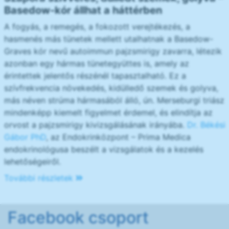
Basedow-kór állhat a háttérben
A fogyás, a remegés, a fokozott verejtékezés, a
hasmenés más tünetek mellett utalhatnak a Basedow-
Graves kór nevű autoimmun pajzsmirigy zavarra, létezik
azonban egy hármas tünetegyüttes is, amely az
érintettek jelentős részénél tapasztalható. Ez a
szívfrekvencia növekedés, kidülledő szemek és golyva,
más néven strúma hármasából álló, ún. Merseburgi triász
mindenképp kiemelt figyelmet érdemel, és elindítja az
orvost a pajzsmirigy kivizsgálásának irányába.
Dr. Békési
Gábor PhD
, az Endokrinközpont – Prima Medica
endokrinológusa beszélt a vizsgálatok és a kezelés
lehetőségeiről.
További részletek
Facebook csoport