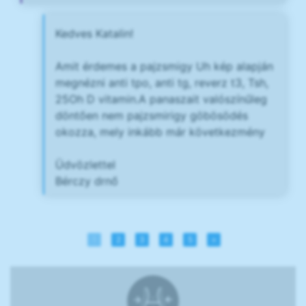
Kedves Katalin!
Amit érdemes a pajzsmigy Uh kép alapján
megnézni anti tpo, anti tg, reverz t3, Tsh,
25Oh D vitamin.A panaszait valószínűleg
döntően nem pajzsmirigy göbösödés
okozza, mely inkább már következmény
Üdvözlettel
Bérczy drnő
1
2
3
4
5
»