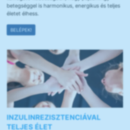
betegséggel is harmonikus, energikus és teljes
életet élhess.
BELÉPEK!
INZULINREZISZTENCIÁVAL
TELJES ÉLET