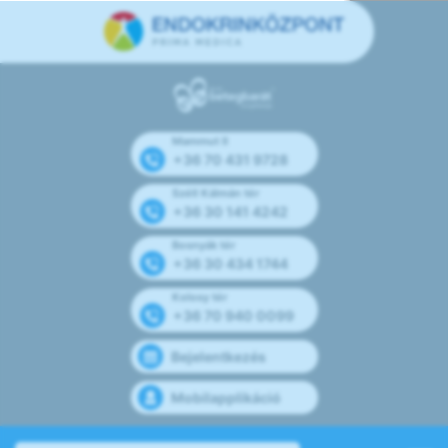
Mammut II
+36 70 431 9728
Széll Kálmán tér
+36 30 141 4242
Bosnyák tér
+36 30 434 1744
Kolosy tér
+36 70 940 0099
Bejelentkezés
Mobilapplikáció