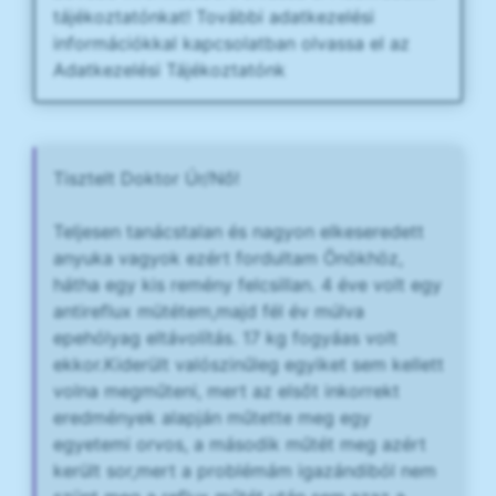
tájékoztatónkat! További adatkezelési
információkkal kapcsolatban olvassa el az
Adatkezelési Tájékoztatónk
Tisztelt Doktor Úr/Nő!
Teljesen tanácstalan és nagyon elkeseredett
anyuka vagyok ezért fordultam Önökhöz,
hátha egy kis remény felcsillan. 4 éve volt egy
antireflux mütétem,majd fél év múlva
epehólyag eltávolítás. 17 kg fogyáas volt
ekkor.Kiderült valószinűleg egyiket sem kellett
volna megműteni, mert az elsőt inkorrekt
eredmények alapján műtette meg egy
egyetemi orvos, a második műtét meg azért
került sor,mert a problémám igazándiból nem