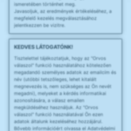
ismeretében történhet meg.
Javasoljuk, az eredmények értékeléséhez, a
megfelelő kezelés megválasztásához
jelentkezzen be vizitre.
KEDVES LÁTOGATÓNK!
Tisztelettel tájékoztatjuk, hogy az "Orvos
válaszol" funkció használatához kötelezően
megadandó személyes adatok az emailcím és
név (utóbbi tetszőleges, lehet kitalált
megnevezés is, nem szükséges az Ön nevét
megadni), melyeket a kérdés informatikai
azonosítására, a válasz emailen
megküldéséhez használjuk. Az "Orvos
válaszol" funkció használatával Ön ezen
adatok általunk kezeléséhez hozzájárul.
Bővebb információért olvassa el Adatvédelmi