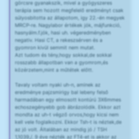
görcsre gyanakszik, mivel a gyógyszeres
terápia sem hozott megfelelő eredményt csak
súlyosbitotta az állapotom, igy 22.-én megyek
MRCP-re. Nagylabor értékek jók, májfunkció,
hasnyálm.f.jók, hasi uh. végeredményben
negativ. Hasi CT, a rekeszsérven és a
gyomron kivül semmit nem mutat.
Azt tudom és tény,hogy sokkal,de sokkal
rosszabb állapotban van a gyomrom,és
közérzetem,mint a műtétek előtt.
Tavaly voltam nyaki uh-n, aminek az
eredménye pajzsmirigy bal lebeny felső
harmadában egy elmosott kontúrú 3X6mmes
echoszegényebb gob ábrázolódik. Ekkor azt
mondta az uh-t végző orvos,hogy kicsi nem
kell vele foglalkozni. Ekkor Tsh-t is néztek,de
az jó volt. Általában az mindig jó / TSH
1,1039,/. 9 éve nézték az FT4-et is akkor az