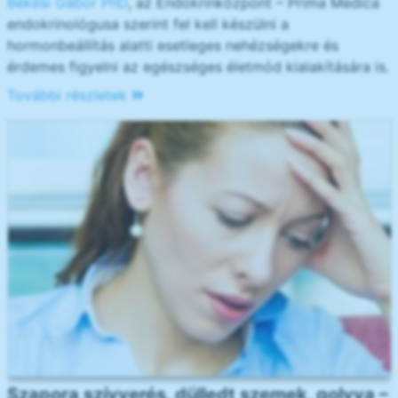
Békési Gábor PhD
, az Endokrinközpont – Prima Medica
endokrinológusa szerint fel kell készülni a
hormonbeállítás alatti esetleges nehézségekre és
érdemes figyelni az egészséges életmód kialakítására is.
További részletek
Szapora szívverés, dülledt szemek, golyva –