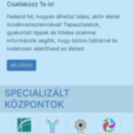
Csatlakozz Te is!
Fedezd fel, hogyan élhetsz teljes, aktív életet
inzulinrezisztenciával! Tapasztalatok,
gyakorlati tippek és hiteles szakmai
információk segítik, hogy biztos háttérrel és
tudatosan alakíthasd az életed.
BELÉPEK!
SPECIALIZÁLT
KÖZPONTOK