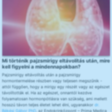
Mi történik pajzsmirigy eltávolítás után, mire
kell figyelni a mindennapokban?
Pajzsmirigy eltávolítás után a pajzsmirigy
hormontermelése részben vagy teljesen megszűnik -
attól függően, hogy a mirigy egy részét vagy az egészet
távolították el. Ha az egészet, onnantól kezdve
folyamatosan hormonpótlásra van szükség, ami mellett
hosszú távon teljes életet lehet élni, ugyanakkor
dr.
Békési Gábor PhD
, az Endokrinközpont – Prima Medica