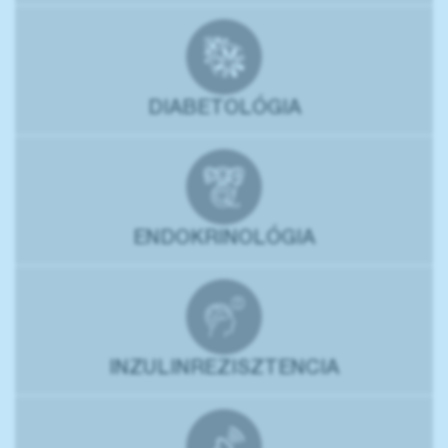
DIABETOLÓGIA
ENDOKRINOLÓGIA
INZULINREZISZTENCIA