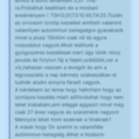
amitől a 80ról lementem 0,07 THs-
ra.Próbáltuk beállitani de a mostani
eredményem ( TSH:0,01,T3:10.60,T4:25.7)után
az orvosom Izotóp kezelést említett valamint
valamilyen autoimmun betegségre gyanakszik
mivel a plusz 15kilóm csak nő és egyre
rosszabbul vagyok.Most leálltunk a
gyógyszeres kezeléssel mert úgy tűnik nincs
javulás és folyton fáj a fejem,szédülök,ver a
víz,nehezen veszem a levegőt és ami a
legrosszabb a nap bármely szakaszában el
tudnék aludni annyira fáradt vagyok.
A kérdésem az lenne hogy hallottam hogy az
izotópos kezelés miatt előfordulhat hogy nem
lehet kisbabám,ami eléggé aggaszt mivel még
csak 27 éves vagyok és szeretnénk nagyon!
Mennyire lehet hinni ezeknek a híreknek?
A másik hogy Ön szerint is valamiféle
autóimmun betegség állhat a hízásom