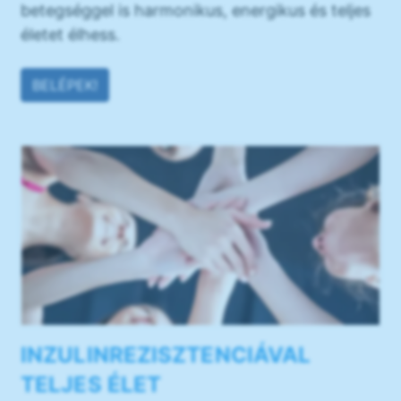
betegséggel is harmonikus, energikus és teljes
életet élhess.
BELÉPEK!
INZULINREZISZTENCIÁVAL
TELJES ÉLET