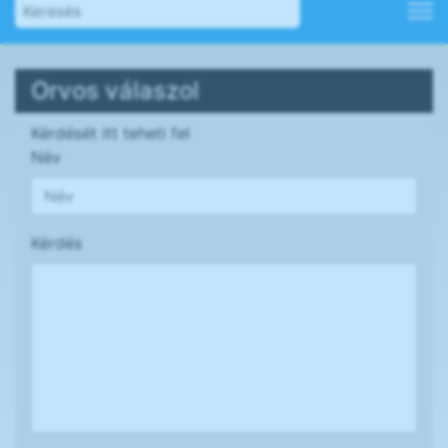
Orvos válaszol
Kérdését itt teheti fel
Név
Kérdés