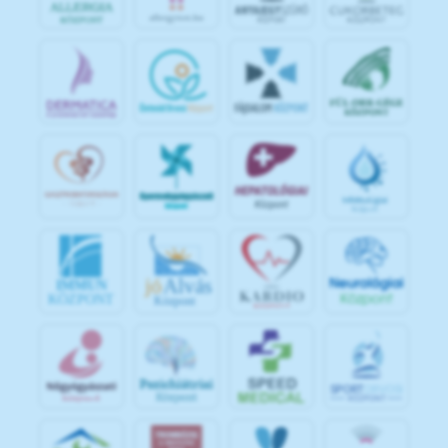
jó
Alvás
IMMUN
KÖZPONT
Központ
S
POR
T
O
R
V
OS
I
KÖ
ZPON
T