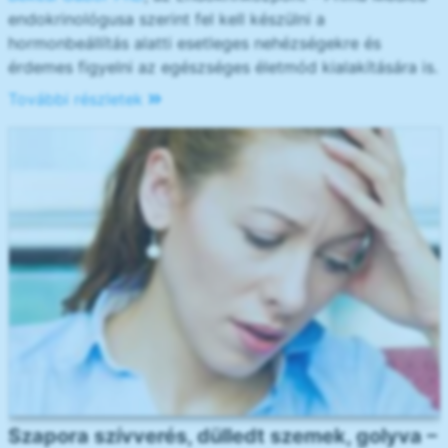
endokrinológusa szerint fel kell készülni a
hormonbeállítás alatti esetleges nehézségekre és
érdemes figyelni az egészséges életmód kialakítására is.
További részletek
Szapora szívverés, dülledt szemek, golyva –