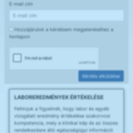
E-mail cím
Hozzájárulok a kérdésem megjelenéséhez a
honlapon
Kérdés elküldése
LABOREREDMÉNYEK ÉRTÉKELÉSE
Felhívjuk a figyelmét, hogy labor és egyéb
vizsgálati eredmény értékelése szakorvosi
kompetencia, mely a klinikai kép és az összes
rendelkezésre álló egészségügyi információ