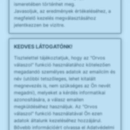
ismeretében történhet meg.
Javasoljuk, az eredmények értékeléséhez, a
megfelelő kezelés megválasztásához
jelentkezzen be vizitre.
KEDVES LÁTOGATÓNK!
Tisztelettel tájékoztatjuk, hogy az "Orvos
válaszol" funkció használatához kötelezően
megadandó személyes adatok az emailcím és
név (utóbbi tetszőleges, lehet kitalált
megnevezés is, nem szükséges az Ön nevét
megadni), melyeket a kérdés informatikai
azonosítására, a válasz emailen
megküldéséhez használjuk. Az "Orvos
válaszol" funkció használatával Ön ezen
adatok általunk kezeléséhez hozzájárul.
Bővebb információért olvassa el Adatvédelmi