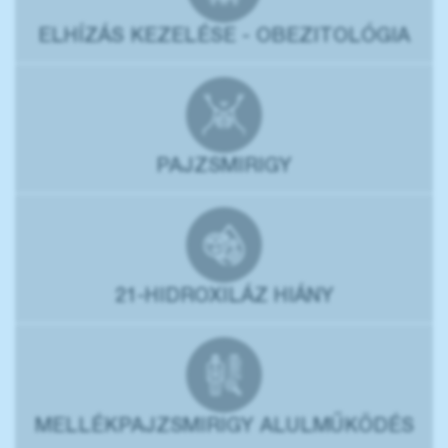
ELHÍZÁS KEZELÉSE - OBEZITOLÓGIA
PAJZSMIRIGY
21-HIDROXILÁZ HIÁNY
MELLÉKPAJZSMIRIGY ALULMŰKÖDÉS