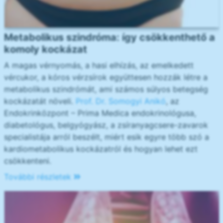
Metabolikus szindróma: így csökkenthető a
komoly kockázat
A magas vérnyomás, a hasi elhízás, az emelkedett
vércukor, a kóros vérzsírok együttesen hozzák létre a
metabolikus szindrómát, ami számos súlyos betegség
kockázatát növeli.
Prof. Dr. Somogyi Anikó
, az
Endokrinközpont – Prima Medica endokrinológusa,
diabetológus, belgyógyász, a zsíranyagcsere-zavarok
specialistája arról beszélt, miért esik egyre több szó a
kardiometabolikus kockázatról és hogyan lehet ezt
csökkenteni.
További részletek