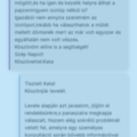
mögött,és ha igen és kezelik helyre állhat a
pajzsmirigyem izotóp nélkül is?
Igazából nem annyira szeretném az
izotópot,inkább ha választhatok a műtét
mellett döntenék mert az már volt egyszer és
egyáltalán nem volt vészes.
Köszönöm előre is a segítségét!
Szép Napot!
Köszönettel:Kata
Tisztelt Kata!
Köszönjük levelét.
Levele alapján azt javaslom, jöjjön el
rendelésünkre,s panaszaira megkapja
válaszait, hiszem elég sokrétű problémát
vetett fel, amelyre egy személyes
konzultáció során bővebb információval