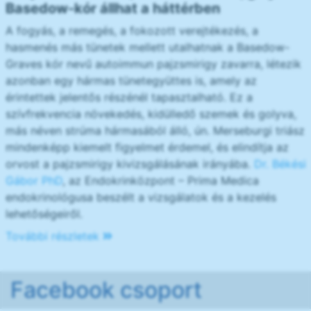
Basedow-kór állhat a háttérben
A fogyás, a remegés, a fokozott verejtékezés, a
hasmenés más tünetek mellett utalhatnak a Basedow-
Graves kór nevű autoimmun pajzsmirigy zavarra, létezik
azonban egy hármas tünetegyüttes is, amely az
érintettek jelentős részénél tapasztalható. Ez a
szívfrekvencia növekedés, kidülledő szemek és golyva,
más néven strúma hármasából álló, ún. Merseburgi triász
mindenképp kiemelt figyelmet érdemel, és elindítja az
orvost a pajzsmirigy kivizsgálásának irányába.
Dr. Békési
Gábor PhD
, az Endokrinközpont – Prima Medica
endokrinológusa beszélt a vizsgálatok és a kezelés
lehetőségeiről.
További részletek
Facebook csoport