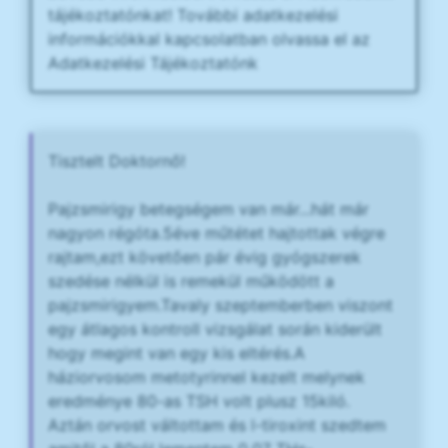
tájékoztatónkat! További adatkezelési
információkkal kapcsolatban olvassa el az
Adatkezelési Tájékoztatónk
Tisztelt Doktornő!
Pajzsmirigy betegségem van már...hát már
nagyon régóta.5éve műtétet hajtottak végre
rajtam,ezt követően pár évig gyógszerek
szedése nélkül is remekül működött a
pajzsmirigyem.Tavaly szeptemberben viszont
egy átlagos kontroll vizsgálat során kiderült
hogy megint van egy kis eltérés.A
háziorvosom metotyrinnel kezelt melynek
eredménye 80-as TSH volt plusz 15kiló.
Aztán orvost váltottam és l-tiroxint szedtem