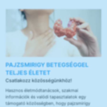
PAJZSMIRIGY BETEGSÉGGEL
TELJES ÉLETET
Csatlakozz közösségünkhöz!
Hasznos életmódtanácsok, szakmai
információk és valódi tapasztalatok egy
támogató közösségben, hogy pajzsmirigy