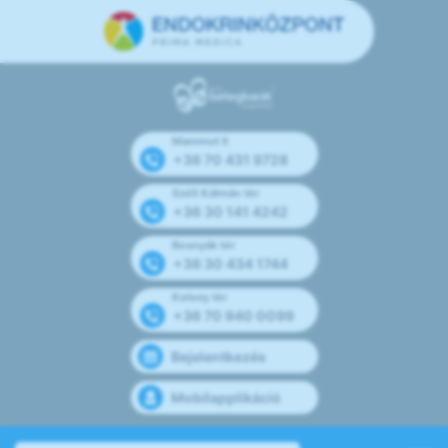
Mammut II
+36 70 431 9728
Széll Kálmán tér
+36 30 141 4242
Bosnyák tér
+36 30 434 1744
Kolosy tér
+36 70 940 0099
Bejelentkezés
Mobilapplikáció