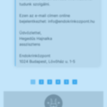
tudunk szolgálni.
Ezen az e-mail címen online
bejelentkezhet:
info@endokrinkozpont.hu
Üdvözlettel,
Hegedűs Hajnalka
asszisztens
Endokrinközpont
1024 Budapest, Lövőház u. 1-5
1
2
3
4
5
»