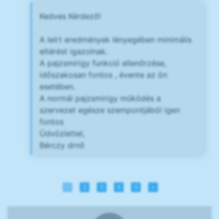
Kedves Kérdező!
A leírt eredmények lényegében minimális
eltérést igazolnak.
A pajzsmirigy funkció ellenőrzése,
időszakosan fontos , évente az ön
esetében.
A normál pajzsmirigy működés a
szervezet egésze szempontjából igen
fontos
Üdvözlettel,
Bérczy drnő
1
2
3
4
5
»