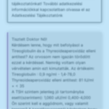
tájékoztatónkat! További adatkezelési
információkkal kapcsolatban olvassa el az
Adatkezelési Tájékoztatónk
Tisztelt Doktor Nő!
Kérdésem lenne, hogy mit befolyásol a
Tireoglobulin és a Thyreoideaperoxidáz elleni
antitest? Az orvosom nem igazán törődött
ezzel a kérdéssel. Nemrég voltam olyan
vérvételen amin ezt kimutatták. Az értékeim:
Tireoglobulin : 0,9 ng/ml - 1,4-78,0
Thyreoideaperoxidáz elleni antitest: 81 IU/ml
+ < 35
A TSH szintem jelenleg jó tartományba
esett(szerintem): 1,060 uIU/ml 0,400-4,000
Ön szerint kell e aggódnom, vagy valamit