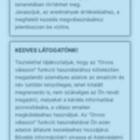
ismeretében történhet meg.
Javasoljuk, az eredmények értékeléséhez, a
megfelelő kezelés megválasztásához
jelentkezzen be vizitre.
KEDVES LÁTOGATÓNK!
Tisztelettel tájékoztatjuk, hogy az "Orvos
válaszol" funkció használatához kötelezően
megadandó személyes adatok az emailcím és
név (utóbbi tetszőleges, lehet kitalált
megnevezés is, nem szükséges az Ön nevét
megadni), melyeket a kérdés informatikai
azonosítására, a válasz emailen
megküldéséhez használjuk. Az "Orvos
válaszol" funkció használatával Ön ezen
adatok általunk kezeléséhez hozzájárul.
Bővebb információért olvassa el Adatvédelmi