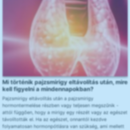
Mi történik pajzsmirigy eltávolítás után, mire
kell figyelni a mindennapokban?
Pajzsmirigy eltávolítás után a pajzsmirigy
hormontermelése részben vagy teljesen megszűnik -
attól függően, hogy a mirigy egy részét vagy az egészet
távolították el. Ha az egészet, onnantól kezdve
folyamatosan hormonpótlásra van szükség, ami mellett