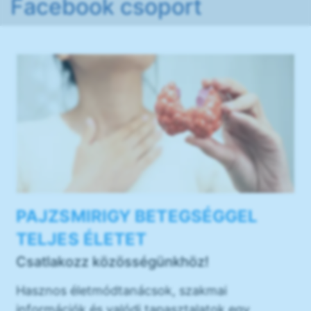
Facebook csoport
PAJZSMIRIGY BETEGSÉGGEL
TELJES ÉLETET
Csatlakozz közösségünkhöz!
Hasznos életmódtanácsok, szakmai
információk és valódi tapasztalatok egy