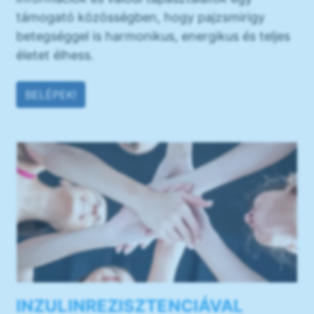
támogató közösségben, hogy pajzsmirigy
betegséggel is harmonikus, energikus és teljes
életet élhess.
BELÉPEK!
INZULINREZISZTENCIÁVAL