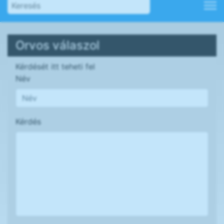
Orvos válaszol
Kérdését itt teheti fel
Név
Kérdés