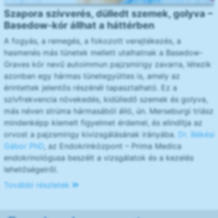
Szapora szívverés, dülledt szemek, golyva –
Basedow-kór állhat a háttérben
A fogyás, a remegés, a fokozott verejtékezés, a
hasmenés más tünetek mellett utalhatnak a Basedow-
Graves kór nevű autoimmun pajzsmirigy zavarra, létezik
azonban egy hármas tünetegyüttes is, amely az
érintettek jelentős részénél tapasztalható. Ez a
szívfrekvencia növekedés, kidülledő szemek és golyva,
más néven strúma hármasából álló, ún. Merseburgi triász
mindenképp kiemelt figyelmet érdemel, és elindítja az
orvost a pajzsmirigy kivizsgálásának irányába.
Dr. Békési
Gábor PhD
, az Endokrinközpont – Prima Medica
endokrinológusa beszélt a vizsgálatok és a kezelés
lehetőségeiről.
További részletek