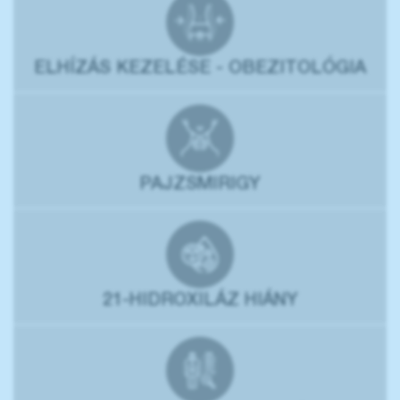
ELHÍZÁS KEZELÉSE - OBEZITOLÓGIA
PAJZSMIRIGY
21-HIDROXILÁZ HIÁNY