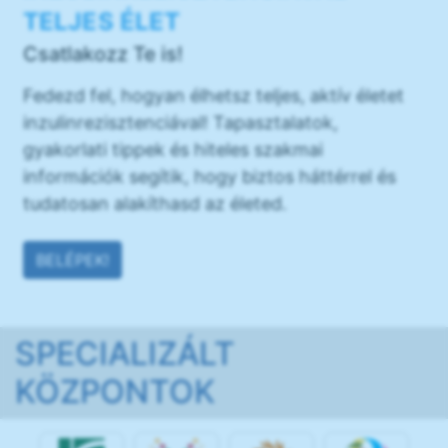
TELJES ÉLET
Csatlakozz Te is!
Fedezd fel, hogyan élhetsz teljes, aktív életet
inzulinrezisztenciával! Tapasztalatok,
gyakorlati tippek és hiteles szakmai
információk segítik, hogy biztos háttérrel és
tudatosan alakíthasd az életed.
BELÉPEK!
SPECIALIZÁLT
KÖZPONTOK