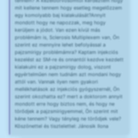
tennem? A kezelőorvosomtól kérdeztem hogy
mit kellene tennem hogy esetleg megelőzzem
egy komolyabb baj kialakulását?Annyit
mondott hogy ne napozzak, meg hogy
kerüljem a jódot. Van ezen kívül más
problémám is, Sclerosis Multiplexem van, Ön
szerint ez mennyire lehet befolyással a
pajzsmirigy problémámra? Kaptam injekciós
kezelést az SM-re és onnantól kezdve kezdett
kialakulni ez a pajzsmirigy dolog, viszont
egyértelműen nem tudnám azt mondani hogy
attól van. Vannak ilyen nem gyakori
mellékhatások az injekciós gyógyszernél, Ön
szerint okozhatta ez? mert a doktorom annyit
mondott erre hogy biztos nem, és hogy ne
törődjek a pajzsmirigyemmel, Ön szerint mit
kéne tennem? Vagy tényleg ne törődjek vele?
Köszönettel és tisztelettel: Jánosik Ilona