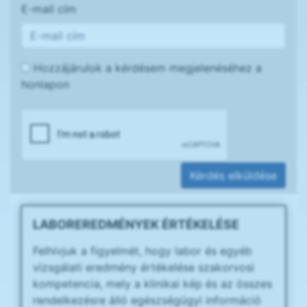
E-mail cím
Hozzájárulok a kérdésem megjelenéséhez a
honlapon
Kérdés elküldése
LABOREREDMÉNYEK ÉRTÉKELÉSE
Felhívjuk a figyelmét, hogy labor és egyéb
vizsgálati eredmény értékelése szakorvosi
kompetencia, mely a klinikai kép és az összes
rendelkezésre álló egészségügyi információ