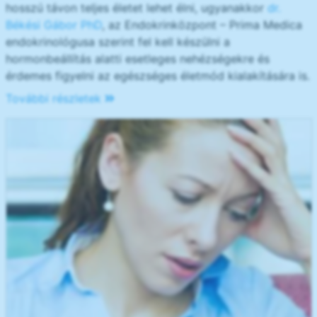
hosszú távon teljes életet lehet élni, ugyanakkor
dr.
Békési Gábor PhD
, az Endokrinközpont – Prima Medica
endokrinológusa szerint fel kell készülni a
hormonbeállítás alatti esetleges nehézségekre és
érdemes figyelni az egészséges életmód kialakítására is.
További részletek