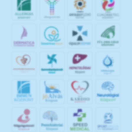
jó
Alvás
IMMUN
KÖZPONT
Központ
S
POR
T
O
R
V
OS
I
KÖ
ZPON
T