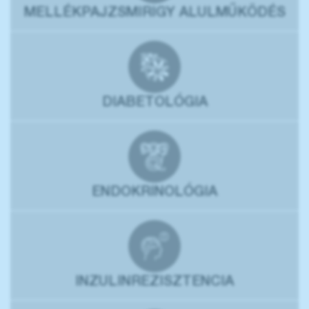
MELLÉKPAJZSMIRIGY ALULMŰKÖDÉS
DIABETOLÓGIA
ENDOKRINOLÓGIA
INZULINREZISZTENCIA