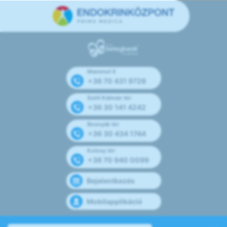
Mammut II
+36 70 431 9728
Széll Kálmán tér
+36 30 141 4242
Bosnyák tér
+36 30 434 1744
Kolosy tér
+36 70 940 0099
Bejelentkezés
Mobilapplikáció