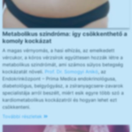
Metabolikus szindróma: így csökkenthető a
komoly kockázat
A magas vérnyomás, a hasi elhízás, az emelkedett
vércukor, a kóros vérzsírok együttesen hozzák létre a
metabolikus szindrómát, ami számos súlyos betegség
kockázatát növeli.
Prof. Dr. Somogyi Anikó
, az
Endokrinközpont – Prima Medica endokrinológusa,
diabetológus, belgyógyász, a zsíranyagcsere-zavarok
specialistája arról beszélt, miért esik egyre több szó a
kardiometabolikus kockázatról és hogyan lehet ezt
csökkenteni.
További részletek