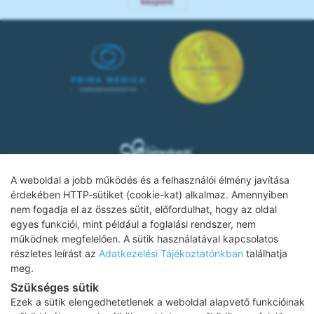
A weboldal a jobb működés és a felhasználói élmény javítása
érdekében HTTP-sütiket (cookie-kat) alkalmaz. Amennyiben
nem fogadja el az összes sütit, előfordulhat, hogy az oldal
Adatkezelési tájékoztató
egyes funkciói, mint például a foglalási rendszer, nem
működnek megfelelően. A sütik használatával kapcsolatos
Impresszum
részletes leírást az
Adatkezelési Tájékoztatónkban
találhatja
meg.
Adatvédelmi tájékoztató
Szükséges sütik
ÁSZF
Ezek a sütik elengedhetetlenek a weboldal alapvető funkcióinak