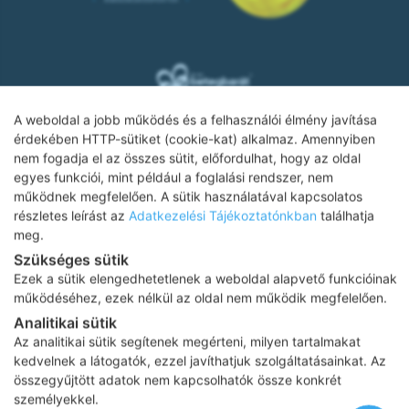
A weboldal a jobb működés és a felhasználói élmény javítása
érdekében HTTP-sütiket (cookie-kat) alkalmaz. Amennyiben
nem fogadja el az összes sütit, előfordulhat, hogy az oldal
Adatkezelési tájékoztató
egyes funkciói, mint például a foglalási rendszer, nem
működnek megfelelően. A sütik használatával kapcsolatos
Impresszum
részletes leírást az
Adatkezelési Tájékoztatónkban
találhatja
meg.
Adatvédelmi tájékoztató
Szükséges sütik
ÁSZF
Ezek a sütik elengedhetetlenek a weboldal alapvető funkcióinak
Karrier
működéséhez, ezek nélkül az oldal nem működik megfelelően.
Analitikai sütik
Az oldalon feltüntetett árak az ÁFÁ-t tartalmazzák!
Az analitikai sütik segítenek megérteni, milyen tartalmakat
A képek a
Shutterstock.com
és a
Canva.com
licence alapján
kedvelnek a látogatók, ezzel javíthatjuk szolgáltatásainkat. Az
kerültek felhasználásra.
összegyűjtött adatok nem kapcsolhatók össze konkrét
Copyright 2026 ©
Prima Medica Egészségközpontok
. Minden jog
személyekkel.
fenntartva