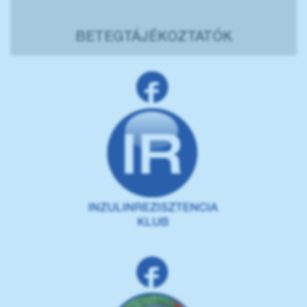
BETEGTÁJÉKOZTATÓK