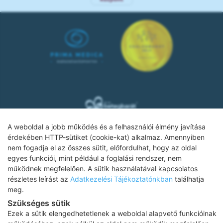
A weboldal a jobb működés és a felhasználói élmény javítása
érdekében HTTP-sütiket (cookie-kat) alkalmaz. Amennyiben
nem fogadja el az összes sütit, előfordulhat, hogy az oldal
Adatkezelési tájékoztató
egyes funkciói, mint például a foglalási rendszer, nem
működnek megfelelően. A sütik használatával kapcsolatos
Impresszum
részletes leírást az
Adatkezelési Tájékoztatónkban
találhatja
meg.
Adatvédelmi tájékoztató
Szükséges sütik
ÁSZF
Ezek a sütik elengedhetetlenek a weboldal alapvető funkcióinak