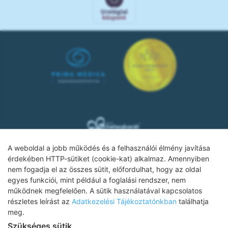
A weboldal a jobb működés és a felhasználói élmény javítása
érdekében HTTP-sütiket (cookie-kat) alkalmaz. Amennyiben
nem fogadja el az összes sütit, előfordulhat, hogy az oldal
Adatkezelési tájékoztató
egyes funkciói, mint például a foglalási rendszer, nem
működnek megfelelően. A sütik használatával kapcsolatos
Impresszum
részletes leírást az
Adatkezelési Tájékoztatónkban
találhatja
meg.
Adatvédelmi tájékoztató
Szükséges sütik