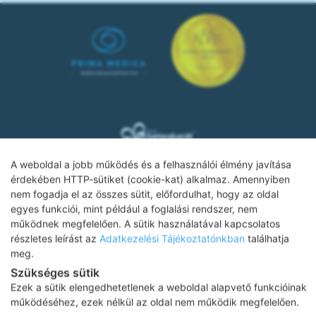
A weboldal a jobb működés és a felhasználói élmény javítása
érdekében HTTP-sütiket (cookie-kat) alkalmaz. Amennyiben
nem fogadja el az összes sütit, előfordulhat, hogy az oldal
Adatkezelési tájékoztató
egyes funkciói, mint például a foglalási rendszer, nem
működnek megfelelően. A sütik használatával kapcsolatos
Impresszum
részletes leírást az
Adatkezelési Tájékoztatónkban
találhatja
meg.
Adatvédelmi tájékoztató
Szükséges sütik
ÁSZF
Ezek a sütik elengedhetetlenek a weboldal alapvető funkcióinak
működéséhez, ezek nélkül az oldal nem működik megfelelően.
Karrier