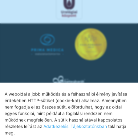
A weboldal a jobb működés és a felhasználói élmény javítása
érdekében HTTP-sütiket (cookie-kat) alkalmaz. Amennyiben
nem fogadja el az összes sütit, előfordulhat, hogy az oldal
Adatkezelési tájékoztató
egyes funkciói, mint például a foglalási rendszer, nem
működnek megfelelően. A sütik használatával kapcsolatos
Impresszum
részletes leírást az
Adatkezelési Tájékoztatónkban
találhatja
meg.
Adatvédelmi tájékoztató