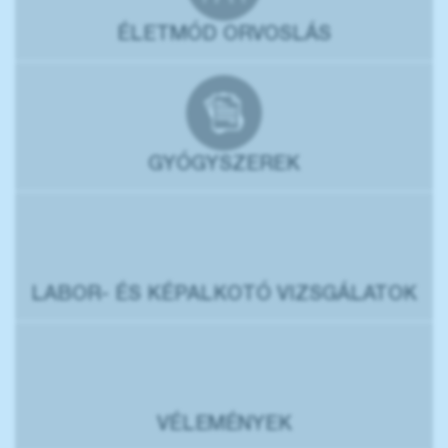
ÉLETMÓD ORVOSLÁS
GYÓGYSZEREK
LABOR- ÉS KÉPALKOTÓ VIZSGÁLATOK
VÉLEMÉNYEK