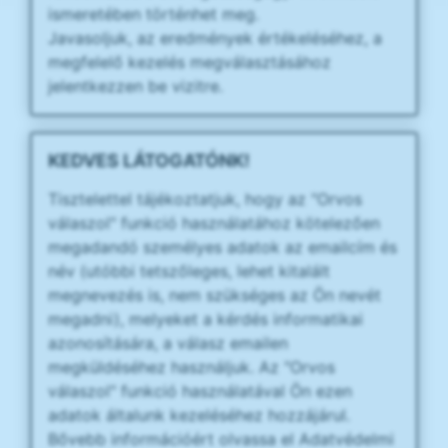
ismeretében történhet meg.
Javasoljuk, az eredmények értékeléséhez, a
megfelelő kezelés megválasztásához
jelentkezzen be vizitre.
KEDVES LÁTOGATÓNK!
Tisztelettel tájékoztatjuk, hogy az "Orvos
válaszol" funkció használatához kötelezően
megadandó személyes adatok az emailcím és
név (utóbbi tetszőleges, lehet kitalált
megnevezés is, nem szükséges az Ön nevét
megadni), melyeket a kérdés informatikai
azonosítására, a válasz emailen
megküldéséhez használjuk. Az "Orvos
válaszol" funkció használatával Ön ezen
adatok általunk kezeléséhez hozzájárul.
Bővebb információért olvassa el Adatvédelmi