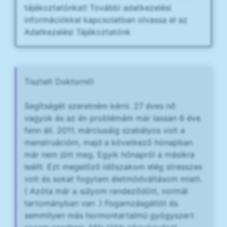
tájékoztatónkat! További adatkezelési
információkkal kapcsolatban olvassa el az
Adatkezelési Tájékoztatónk
Tisztelt Doktornő!
Segítségét szeretném kérni. 27 éves nő
vagyok és az én problémám már lassan 6 éve
fenn áll. 2011. márciusáig szabályos volt a
menstruációm, majd a következő hónapban
már nem jött meg. Egyik hónapról a másikra
leállt. Ezt megelőző időszakom elég stresszes
volt és sokat fogytam életmódváltásom miatt.
( Azóta már a súlyom rendeződött, normál
tartományban van .) Fogamzásgátlót és
semmilyen más hormontartalmú gyógyszert