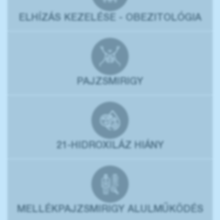
ELHÍZÁS KEZELÉSE - OBEZITOLÓGIA
PAJZSMIRIGY
21-HIDROXILÁZ HIÁNY
MELLÉKPAJZSMIRIGY ALULMŰKÖDÉS