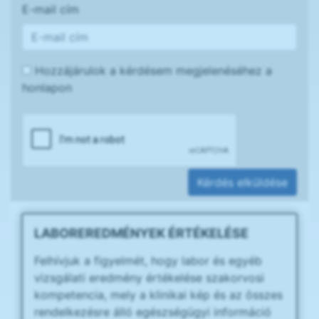
E-mail cím
Hozzájárulok a kérdésem megjelenéséhez a
honlapon
Kérdés elküldése
LABOREREDMÉNYEK ÉRTÉKELÉSE
Felhívjuk a figyelmét, hogy labor és egyéb
vizsgálati eredmény értékelése szakorvosi
kompetencia, mely a klinikai kép és az összes
rendelkezésre álló egészségügyi információ