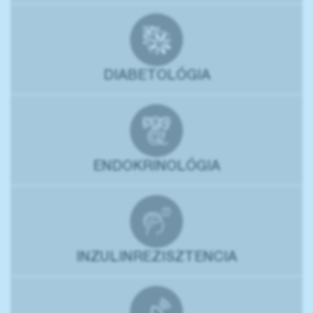
DIABETOLÓGIA
ENDOKRINOLÓGIA
INZULINREZISZTENCIA