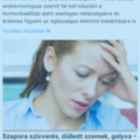
endokrinológusa szerint fel kell készülni a
hormonbeállítás alatti esetleges nehézségekre és
érdemes figyelni az egészséges életmód kialakítására is.
További részletek
Szapora szívverés, dülledt szemek, golyva –