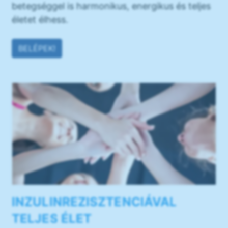
betegséggel is harmonikus, energikus és teljes
életet élhess.
BELÉPEK!
INZULINREZISZTENCIÁVAL
TELJES ÉLET