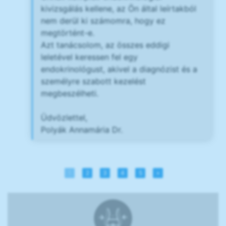
kivizsgálás kellene, az Ön által leírtakból
nem derül ki számomra, hogy ez
megtörtént-e.
Azt tanácsolom, az összes eddigi
leletével keressen fel egy
endokrinológust, akivel a diagnózist és a
személyre szabott kezelést
megbeszélheti.
Üdvözlettel,
Polyák Annamária Dr.
1
2
3
4
5
»