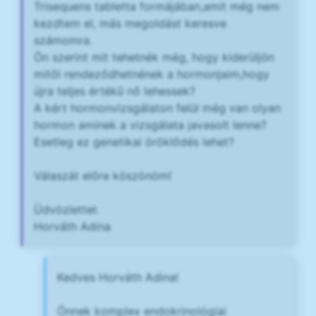
Trisequens tabletta formájában,amit még nem
kezdtem el, más megoldást keresve
számomra.
Ön szerint mit tehetnék még, hogy kiderüljön
mitől rendeződhetnének a hormonjaim,hogy
újra teljes értékű nő lehessek?
A kért hormonvizsgálaton felül még van olyan
hormon aminek a vizsgálata javasolt lenne?
Esetleg ez genetikai öröklődés lehet?
Válaszát előre köszönöm!
Üdvözlettel:
Horváth Adina
Kedves Horváth Adina!
Önnek komplex endokrinológiai