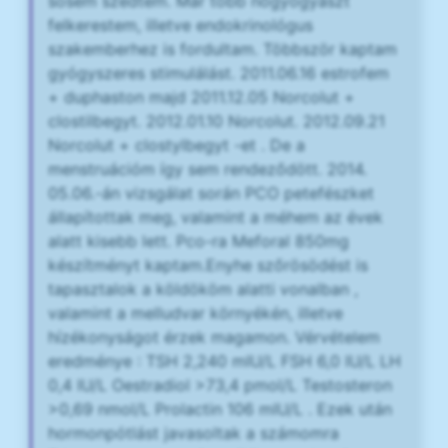
sosem szedtem. Már több nőgyógyászt
felkerestem, illetve endokrinológus
szakemberhez is fordultam. Többször kaptam
gyógyszeres stimulálást. 2011.06.16 estrofem
+ duphaston majd 2011.12.05 Norcolut +
clostilbegyt. 2012.01.10 Norcolut. 2012.09.21
Norcolut + clostylbegyt -et . De a
menstruációm így sem rendeződött. 2014.
05.06.-án vizsgálat során PCO petefészket
állapítottak meg, valamint a méhem az évek
alatt kisebb lett. Pco-ra Meforal 850mg
készítményt kaptam.Enyhe szőrösödést is
tapasztalok a köldököm alatti vonalban ,
valamint a melludvar környékén, illetve
hízékonyságot érzek magamon. Vérvételem
eredménye : TSH 2,240 mIU/L FSH 6,0 IU/L LH
0,4 IU/L Oestradiol >73,4 pmol/L Testosteron
>0,69 nmol/L Prolactin 106 mIU/L . Ezek után
hormonpótlást javasoltak a számomra