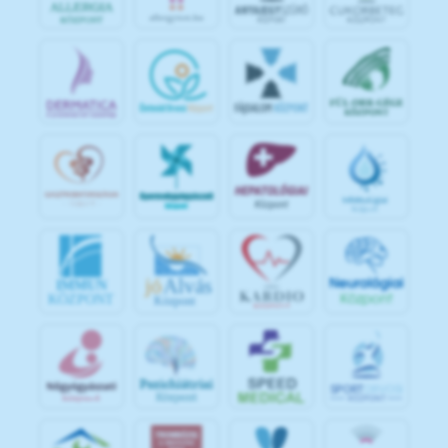
jó
Alvás
IMMUN
KÖZPONT
Központ
S
POR
T
O
R
V
OS
I
KÖ
ZPON
T