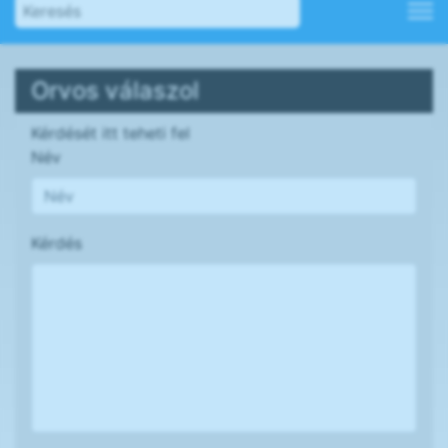
Orvos válaszol
Kérdését itt teheti fel
Név
Kérdés