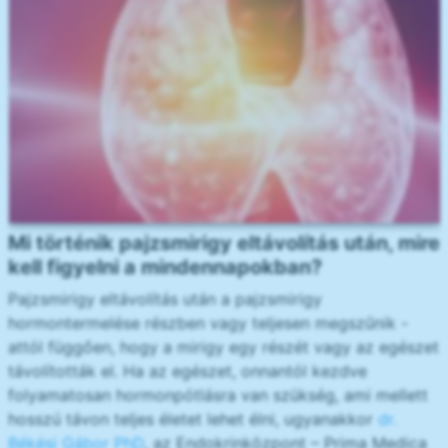
Mi történik pajzsmirigy eltávolítás után, mire
kell figyelni a mindennapokban?
Pajzsmirigy eltávolítás után a pajzsmirigy
hormontermelése részben vagy teljesen megszűnik -
attól függően, hogy a mirigy egy részét vagy az egészet
távolították el. Ha az egészet, onnantól kezdve
folyamatosan hormonpótlásra van szükség, ami mellett
hosszú távon teljes életet lehet élni, ugyanakkor
dr.
Békési Gábor PhD
, az Endokrinközpont – Prima Medica