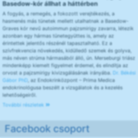
Basedow-kór állhat a háttérben
A fogyás, a remegés, a fokozott verejtékezés, a
hasmenés más tünetek mellett utalhatnak a Basedow-
Graves kór nevű autoimmun pajzsmirigy zavarra, létezik
azonban egy hármas tünetegyüttes is, amely az
érintettek jelentős részénél tapasztalható. Ez a
szívfrekvencia növekedés, kidülledő szemek és golyva,
más néven strúma hármasából álló, ún. Merseburgi triász
mindenképp kiemelt figyelmet érdemel, és elindítja az
orvost a pajzsmirigy kivizsgálásának irányába.
Dr. Békési
Gábor PhD
, az Endokrinközpont – Prima Medica
endokrinológusa beszélt a vizsgálatok és a kezelés
lehetőségeiről.
További részletek
Facebook csoport