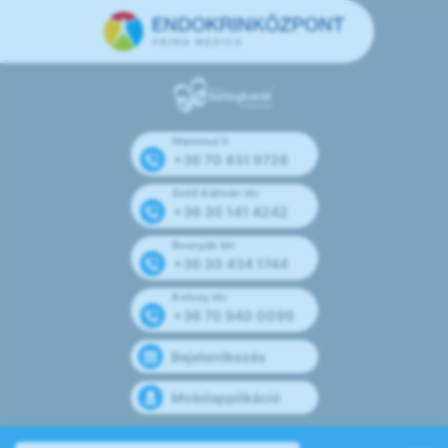
Mammut II
+36 70 431 9728
Széll Kálmán tér
+36 30 141 4242
Bosnyák tér
+36 30 434 1744
Kolosy tér
+36 70 940 0099
Bejelentkezés
Mobilapplikáció