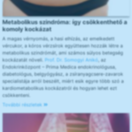
Metabolikus szindróma: így csökkenthető a
komoly kockázat
A magas vérnyomás, a hasi elhízás, az emelkedett
vércukor, a kóros vérzsírok együttesen hozzák létre a
metabolikus szindrómát, ami számos súlyos betegség
kockázatát növeli.
Prof. Dr. Somogyi Anikó
, az
Endokrinközpont – Prima Medica endokrinológusa,
diabetológus, belgyógyász, a zsíranyagcsere-zavarok
specialistája arról beszélt, miért esik egyre több szó a
kardiometabolikus kockázatról és hogyan lehet ezt
csökkenteni.
További részletek