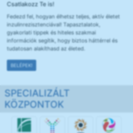
Csatlakozz Te is!
Fedezd fel, hogyan élhetsz teljes, aktív életet
inzulinrezisztenciával! Tapasztalatok,
gyakorlati tippek és hiteles szakmai
információk segítik, hogy biztos háttérrel és
tudatosan alakíthasd az életed.
BELÉPEK!
SPECIALIZÁLT
KÖZPONTOK