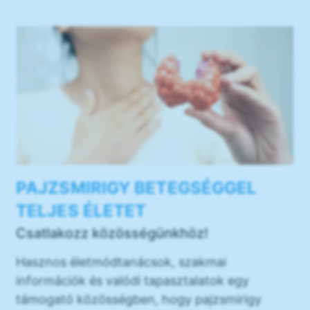
PAJZSMIRIGY BETEGSÉGGEL
TELJES ÉLETET
Csatlakozz közösségünkhöz!
Hasznos életmódtanácsok, szakmai
információk és valódi tapasztalatok egy
támogató közösségben, hogy pajzsmirigy